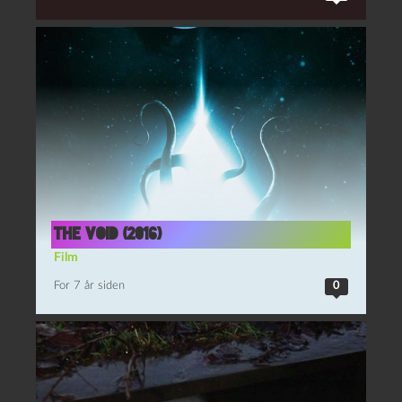
The Void (2016)
Film
For 7 år siden
0