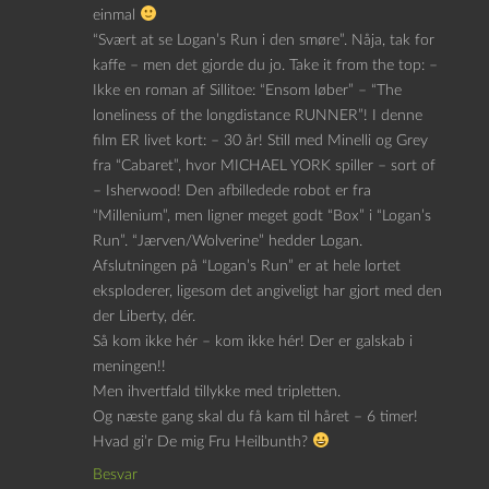
einmal
“Svært at se Logan’s Run i den smøre”. Nåja, tak for
kaffe – men det gjorde du jo. Take it from the top: –
Ikke en roman af Sillitoe: “Ensom løber” – “The
loneliness of the longdistance RUNNER”! I denne
film ER livet kort: – 30 år! Still med Minelli og Grey
fra “Cabaret”, hvor MICHAEL YORK spiller – sort of
– Isherwood! Den afbilledede robot er fra
“Millenium”, men ligner meget godt “Box” i “Logan’s
Run”. “Jærven/Wolverine” hedder Logan.
Afslutningen på “Logan’s Run” er at hele lortet
eksploderer, ligesom det angiveligt har gjort med den
der Liberty, dér.
Så kom ikke hér – kom ikke hér! Der er galskab i
meningen!!
Men ihvertfald tillykke med tripletten.
Og næste gang skal du få kam til håret – 6 timer!
Hvad gi’r De mig Fru Heilbunth?
Besvar