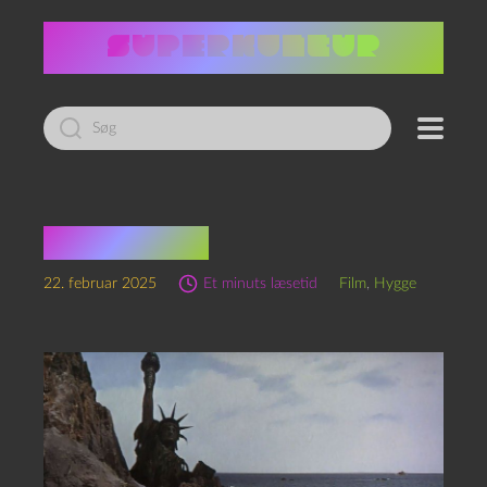
Led
efter:
film quiz 3
22. februar 2025
Et minuts læsetid
Film
,
Hygge