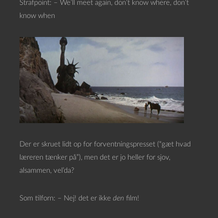
Strafpoint: – We’ll meet again, don’t know where, don’t
know when
Der er skruet lidt op for forventningspresset (“gæt hvad
læreren tænker på”), men det er jo heller for sjov,
alsammen, vel’da?
Som tilforn: – Nej! det er ikke
den
film!