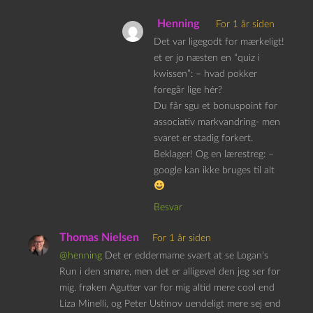
Henning
For 1 år siden
Det var ligegodt for mærkeligt!
et er jo næsten en “quiz i
kwissen”: – hvad pokker
foregår lige hér?
Du får sgu et bonuspoint for
associativ markvandring- men
svaret er stadig forkert.
Beklager! Og en lærestreg: –
google kan ikke bruges til alt
Besvar
Thomas Nielsen
For 1 år siden
@henning
Det er eddermame svært at se Logan's
Run i den smøre, men det er alligevel den jeg ser for
mig. frøken Agutter var for mig altid mere cool end
Liza Minelli, og Peter Ustinov uendeligt mere sej end