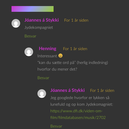
10 kommentarer
Jóannes á Stykki
For 1 år siden
Jydekompagniet
Besvar
Henning
For 1 år siden
Interessant
“kan du sætte ord på” (herlig indledning)
hvorfor du mener det?
Besvar
Jóannes á Stykki
For 1 år siden
Jeg googlede hvorfor er lykken så
lunefuld og op kom Jydekomagniet:
https://www.dfi.dk/viden-om-
film/filmdatabasen/musik/2702
Besvar