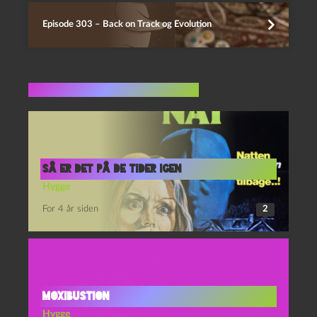
Episode 303 – Back on Track og Evolution
Flere indlæg i samme dur
Så er det på de tider igen
Hygge
For 4 år siden
2
Moxibustion
Hygge