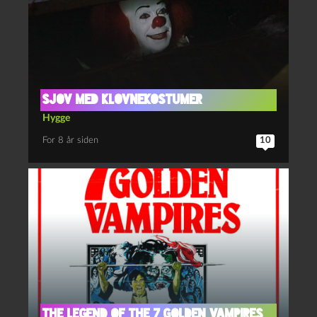
Sjov med klovnekostumer
Hygge
For 8 år siden
10
The legend of the 7 golden vampires