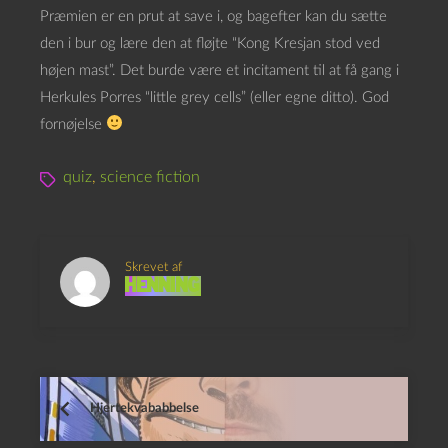
Præmien er en prut at save i, og bagefter kan du sætte
den i bur og lære den at fløjte “Kong Kresjan stod ved
højen mast”. Det burde være et incitament til at få gang i
Herkules Porres “little grey cells” (eller egne ditto). God
fornøjelse
quiz
,
science fiction
Skrevet af
Henning
Hjertekvababbelse