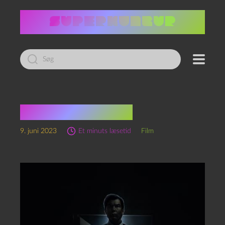
Led
efter:
Play dead (2022)
9. juni 2023
Et minuts læsetid
Film