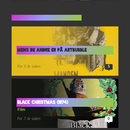
Flere indlæg i samme dur
Mens de andre er på ArtBubble
Film
For 5 år siden
5
Black Christmas (1974)
Film
For 7 år siden
0