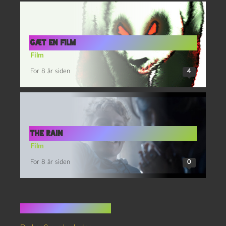
Gæt en film
Film
For 8 år siden
4
The Rain
Film
For 8 år siden
0
Ingen kommentarer