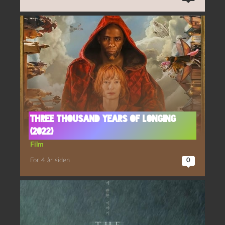
Three thousand years of longing
(2022)
Film
For 4 år siden
0