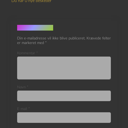
Du har 0 nye beskeder
Skriv et svar
Din e-mailadresse vil ikke blive publiceret.
Krævede felter
er markeret med
*
Kommentar
*
Navn
*
E-mail
*