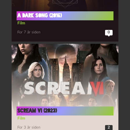
A Dark Song (2016)
Film
For 7 år siden
0
Scream VI (2023)
Film
For 3 år siden
2