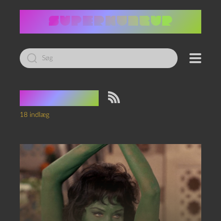
Led
efter:
Tag:
haiku
18 indlæg