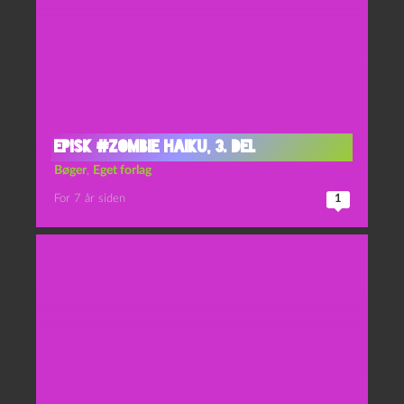
Episk #zombie haiku, 3. del
Bøger
,
Eget forlag
For 7 år siden
1