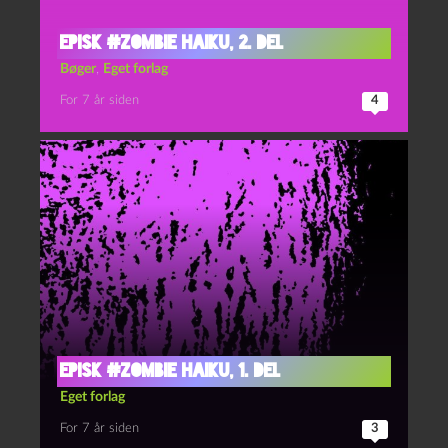
Episk #zombie haiku, 2. del
Bøger
,
Eget forlag
For 7 år siden
4
Episk #zombie haiku, 1. del
Eget forlag
For 7 år siden
3