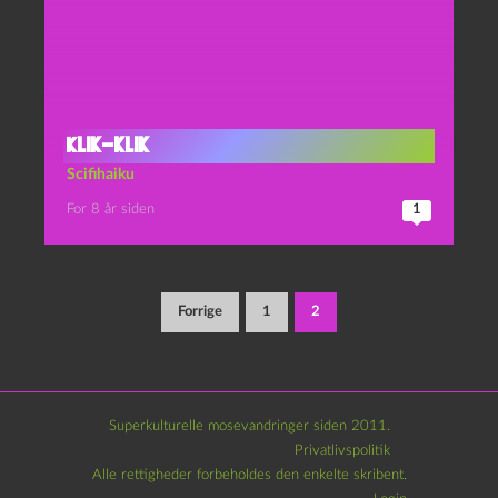
Klik-klik
Scifihaiku
For 8 år siden
1
Indlægsinddeling
Forrige
1
2
Superkulturelle mosevandringer siden 2011.
Privatlivspolitik
Alle rettigheder forbeholdes den enkelte skribent.