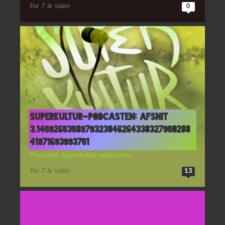
For 7 år siden
0
Superkultur-podcasten: Afsnit
3.1459265358979323846264338327950288
41971693993751
Podcasts
,
Superkultur-podcasten
For 7 år siden
13