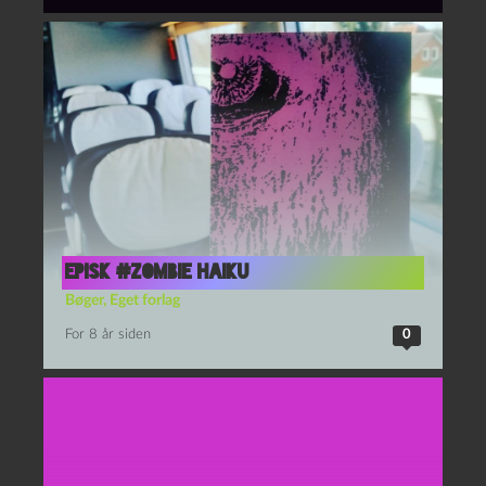
Episk #zombie haiku
Bøger
,
Eget forlag
For 8 år siden
0