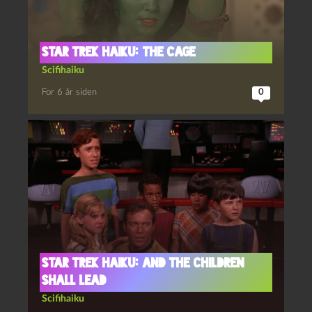
Star Trek haiku: The Cage
Scifihaiku
For 6 år siden
0
Star Trek haiku: And the Children
Shall Lead
Scifihaiku