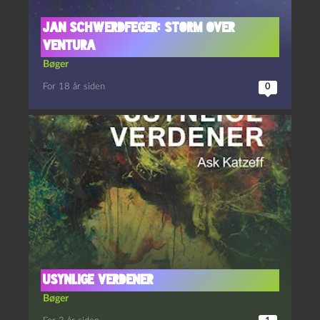
Jan Schwerdfeger: Storm over
Ventura
Bøger
For 18 år siden
0
Usynlige verdener
Bøger