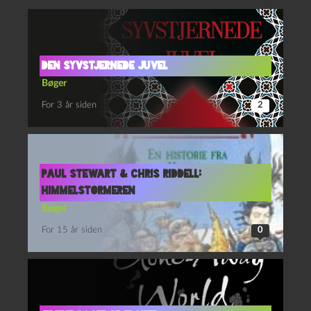
Den syvstjernede juvel
Bøger
For 3 år siden
2
Paul Stewart & Chris Riddell:
Himmelstormeren
Bøger
For 15 år siden
0