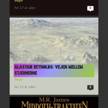
Bøger
For 17 år siden
0
Alastair Reynolds: Vejen mellem
stjernerne
Bøger
For 15 år siden
2