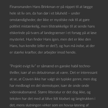
Finansmanden Hans Brinkman er på nippet til at lægge
hele sit liv om, da han dør i et biluheld – under
omstændigheder, der ikke er mystiske nok til at gøre
politiet mistænkelig, men tilstrækkelige til at sende hans
elskerinde på tværs af landegrænser i et forsøg på at løse
mysteriet. Hun finder Hans igen, men det er ikke den
Hans, hun kendte (eller er det?), og hun må indse, at der
er stærke kræfter, der arbejder imod hende.
”Projekt evigt liv” er såmænd en ganske habil techno-
thriller, især af en debutroman at være. Det er interessant
at se, at Craven ikke har valgt sin typiske genre, men dog
har medbragt en del stereotyper, især de onde onde
videnskabsmænd. Større litteratur er det dog ikke, og
teksten har det med at blive lidt klodset og langtrukken i
det, mens slutningen virker som en hovsa-løsning af