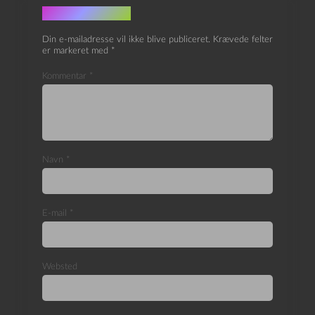
Skriv et svar
Din e-mailadresse vil ikke blive publiceret.
Krævede felter
er markeret med
*
Kommentar
*
Navn
*
E-mail
*
Websted