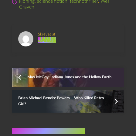
kloning
,
science fiction
,
technothriller
,
Wes
Craven
Skrevet af
Janus
Max McCoy: Indiana Jones and the Hollow Earth
Brian Michael Bendis: Powers – Who Killed Retro
Girl?
Flere indlæg i samme dur