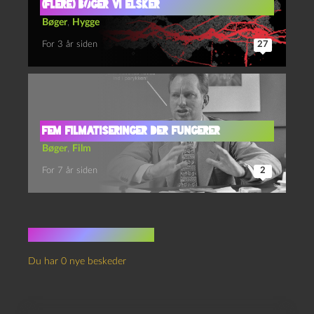
(Flere) bøger vi elsker
Bøger
,
Hygge
For 3 år siden
27
Fem filmatiseringer der fungerer
Bøger
,
Film
For 7 år siden
2
Ingen kommentarer
Du har 0 nye beskeder