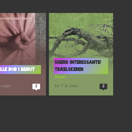
Ugens interessante:
ille død i Beirut
Træelskeren
Bøger
r siden
2
For 7 år siden
2