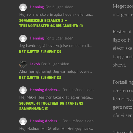
Meget som
Henning
For 3 uger siden
morgen, e
Hej Sommerskole Brugbarheden - eller anvendeligheden - af "Øl&Ævl" er…
Sommerskole Eksamen 2 –
Terrassebasker og Brugbarhed (1)
Resten af 
Henning
For 3 uger siden
lige op ti
Jeg havde også i overvejelse om der muligvis kunne være…
elektriske
det sjette element (2)
baggrunde
Jakob
For 3 uger siden
skævt.
Ahja, herligt herligt. Jeg var netop I overvejelser om at…
det sjette element (2)
Fortælling
Henning Andersen
For 1 måned siden
næsten ud
Hej Mikkel Jeg tror faktisk, at jeg er meget enig…
teknologi,
Soloævl 41 Together og Kraftens
gøre netop
Sammenhæng (1)
når vi ser
Henning Andersen
For 1 måned siden
Hej Mathias (Hr. Øl eller Hr. Ævl (jeg husker ikke…
”Den elek