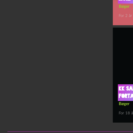
Bøger
For 2 år
KK Sa
fortæ
Bøger
For 18 å