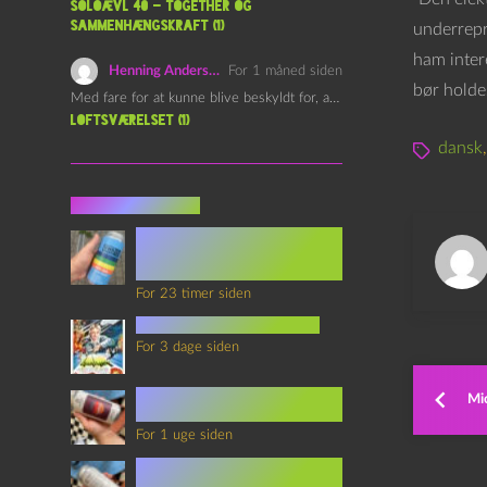
Soloævl 40 – Together og
sammenhængskraft (1)
underrepr
ham intere
Henning Andersen
For 1 måned siden
bør holde
Med fare for at kunne blive beskyldt for, at være…
Loftsværelset (1)
dansk
Seneste indlæg
Episode 360 – VHS Fast
Forward og
Notérgranater
For 23 timer siden
youtubes lyksaligheder
For 3 dage siden
Sommerskole Eksamen 4 –
Mi
Synth Wave og Venskab
For 1 uge siden
Sommerskole Eksamen 3 –
Synth Wave og Solipsisme