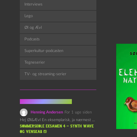
Interviews
Lego
Øl og Ævl
Podcasts
Superkultur-podcasten
Tegneserier
TV- og streaming-serier
Fra kommentarsporet
Henning Andersen
For 1 uge siden
Hej Øl&Ævl En eksemplarisk, ja nærmest yndefuld, afslutning på SOMMERSKOLEN.…
Sommerskole Eksamen 4 – Synth Wave
og Venskab (1)