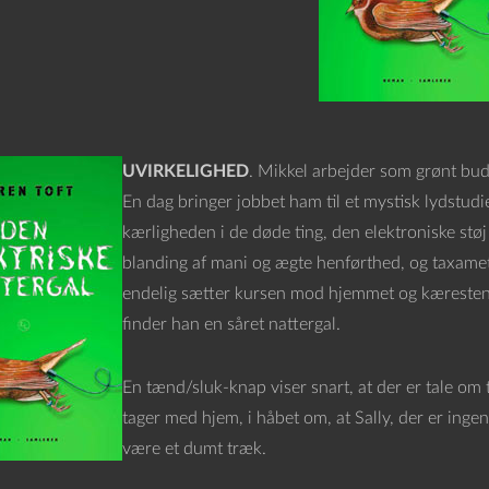
UVIRKELIGHED
. Mikkel arbejder som grønt bud
En dag bringer jobbet ham til et mystisk lydstud
kærligheden i de døde ting, den elektroniske støj
blanding af mani og ægte henførthed, og taxamete
endelig sætter kursen mod hjemmet og kæresten Sa
finder han en såret nattergal.
En tænd/sluk-knap viser snart, at der er tale om t
tager med hjem, i håbet om, at Sally, der er ingen
være et dumt træk.