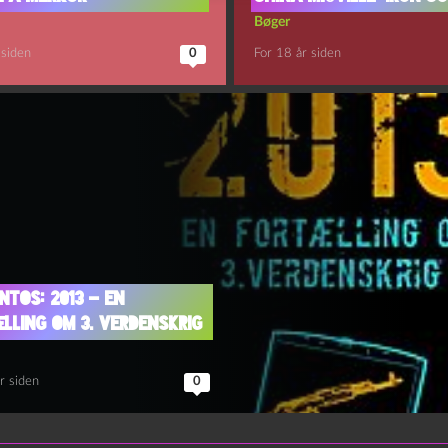
Bøger
 siden
0
For 18 år siden
ntos: 2013 – en
lling om 3. verdenskrig
r siden
0