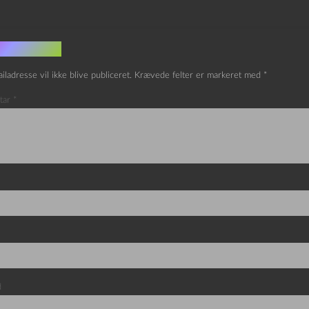
v et svar
iladresse vil ikke blive publiceret.
Krævede felter er markeret med
*
tar
*
d