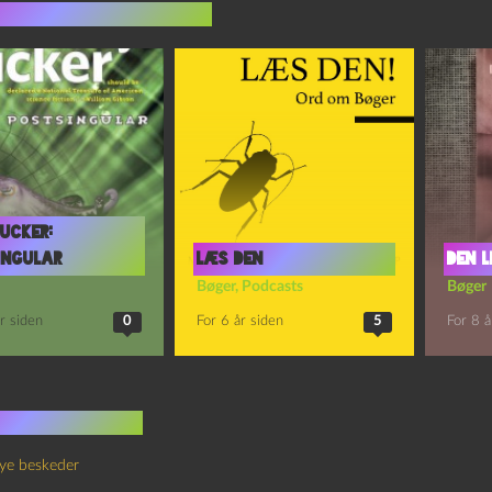
indlæg i samme dur
ucker:
ingular
LÆS DEN
Den l
Bøger
,
Podcasts
Bøger
r siden
0
For 6 år siden
5
For 8 å
 kommentarer
ye beskeder