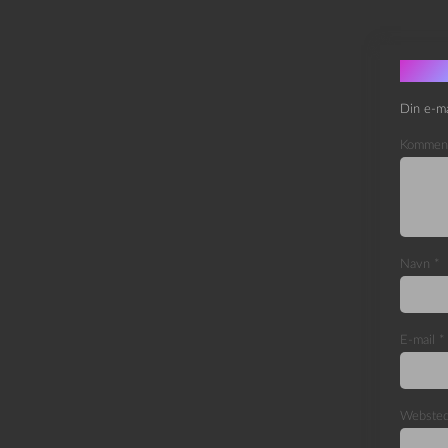
Skri
Din e-ma
Kommen
Navn
*
E-mail
*
Webste