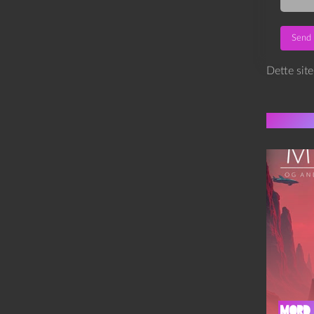
Dette sit
Flere 
Mord 