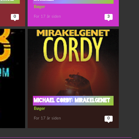
Bøger
0
For 17 år siden
3
Michael Cordy: Mirakelgenet
Bøger
For 17 år siden
0