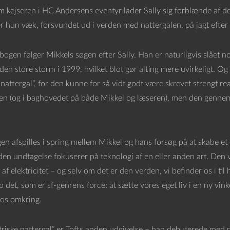
 kejseren i HC Andersens eventyr lader Sally sig forblænde af de
r hun væk, forsvundet ud i verden med nattergalen, på jagt efte
bogen følger Mikkels søgen efter Sally. Han er naturligvis slået n
l den store storm i 1999, hvilket blot gør alting mere uvirkeligt. O
 nattergal”, for den kunne for så vidt godt være skrevet strengt rea
n (og i baghovedet på både Mikkel og læseren), men den gennemsyre
en afspilles i spring mellem Mikkel og hans forsøg på at skabe et 
en undtagelse fokuserer på teknologi af en eller anden art. Den 
 af elektricitet – og selv om det er den verden, vi befinder os i til
 det, som er sf-genrens force: at sætte vores eget liv i en ny vin
 os omkring.
triske nattergal” er Tofts anden udgivelse – han debuterede med no