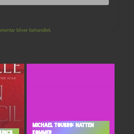
mentar bliver behandlet
.
Michael Toubro: Natten
ouncil
kommer