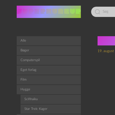
Led
efter:
Sør
Alle
Bøger
19. august
Computerspil
Eget forlag
Film
Hygge
Scifihaiku
Star Trek: Kager