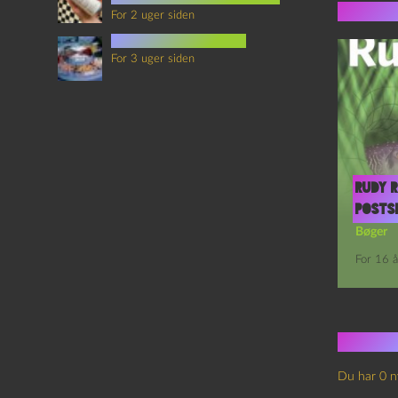
Flere 
For 2 uger siden
mad i science fiction
For 3 uger siden
Rudy R
Posts
Bøger
For 16 å
Ingen
Du har 0 n