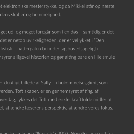
t elektroniske mesterstykke, og da Mikkel står op næste
r dens skaber og hemmelighed.
oget ud, og meget foregår som i en døs – samtidig er det
g det er netop uvirkeligheden, der er vellykket i ”Den
listisk – nattergalen befinder sig hovedsageligt i
r alligevel historien og gør alting bare en lille smule
ordentligt billede af Sally – i hukommelsesglimt, som
verden, Toft skaber, er en gennemsyret af
ting
, af
 hverdag, lykkes det Toft med enkle, kraftfulde midler at
kel, at ændre læserens perspektiv, at ændre vores fokus,
vellesamlingen ”Ilmarch” i 2003. Noveller er en alt for