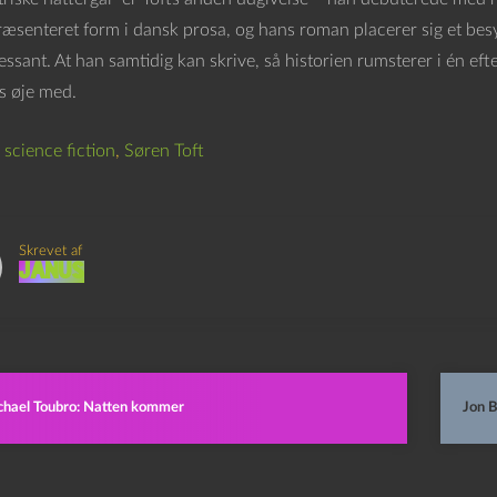
æsenteret form i dansk prosa, og hans roman placerer sig et besyn
ssant. At han samtidig kan skrive, så historien rumsterer i én efter
s øje med.
,
science fiction
,
Søren Toft
Skrevet af
Janus
chael Toubro: Natten kommer
Jon B