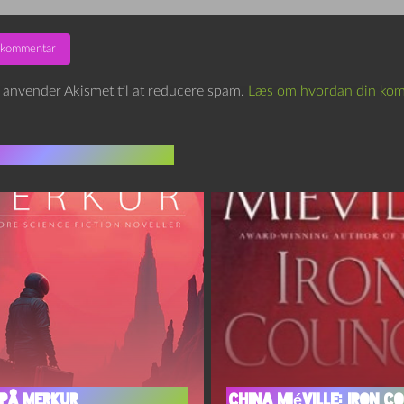
e anvender Akismet til at reducere spam.
Læs om hvordan din kom
indlæg i samme dur
på Merkur
China Miéville: Iron C