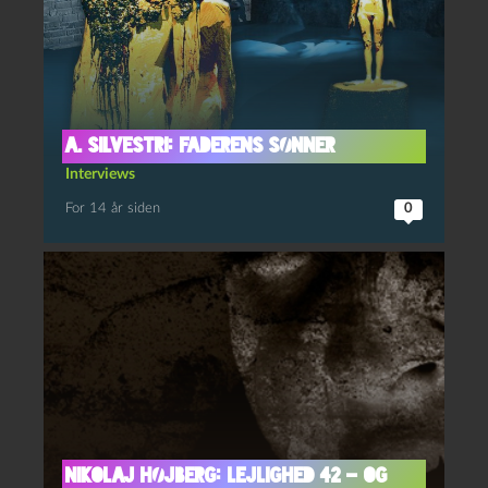
A. Silvestri: Faderens sønner
Interviews
For 14 år siden
0
Nikolaj Højberg: Lejlighed 42 – og