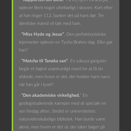
oplever Bent noget uforklarligt i skoven. Kort efter
at han ringer 112, banker det på hans dør. Tre
identiske mænd vil tale med ham.
·
”Miss Hyde og Jesus”
. Den perfektionistiske
lejemorder oplever en Tycho Brahes-dag. Eller gør
han?
·
”Matcha til Tanaka san”
. En yakuza gangster
begår et højest usædvanligt mord for at få sin
elskede, men hvem er det, der hvisker hans navn,
når han går i lyset?
·
”Den akademiske virkelighed.
” En
geologistuderende kæmper med sit speciale en
sen fredag aften. Stedet er universitetets
naturvidenskabelige bibliotek. Han burde være
alene, men hvem er det så, der taber bøger på