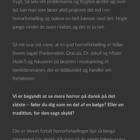
frygt. Så selv om problemerne og frygten ændre sig over
tid, kan man som læser altid projicere det ind i en
horrorfortælling og opleve en helt kæmpe med det. Nogle
gange vinder de oven i købet, og det er jo rart.
Så mit svar må være, at en god horrorfortælling er tidløs
(hvem sagde Frankenstein, Dracula, Dr. Jekyll og Mister
Hyde?) og fokuserer på læseren i modsætning til
samtidsromanen, der er tidsbundet og handler om
forfatteren.
Vi er begyndt at se mere horror på dansk på det
sidste – føler du dig som en del af en bølge? Eller en
tradition, for den sags skyld?
Der er blevet fortalt horrorfortællinger lige så længe
mennesket har digtet. Kik bare på de gamle folkeeventyr,