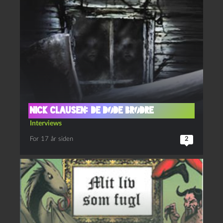
Nick Clausen: De døde brødre
Interviews
For 17 år siden
2