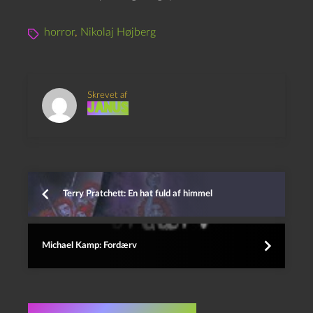
horror
,
Nikolaj Højberg
Skrevet af
Janus
Terry Pratchett: En hat fuld af himmel
Michael Kamp: Fordærv
Flere indlæg i samme dur