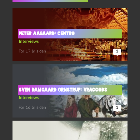
Peter Aagaard: Centro
Interviews
For 17 år siden
1
Sven Damgaard Ørnstrup: Vraggods
Interviews
For 16 år siden
1