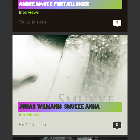
andre mørke fortællinger
Interviews
For 16 år siden
1
Jonas Wilmann: Smukke Anna
Interviews
For 15 år siden
0