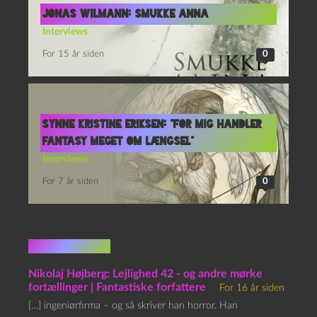
Jonas Wilmann: Smukke Anna
Interviews
For 15 år siden
0
Synne Kristine Eriksen: “For mig handler
fantasy meget om længsel”
Interviews
For 7 år siden
0
1 kommentar
Nikolaj Højberg: Lejlighed 42 - og andre mørke
fortællinger | Fantastiske forfattere
For 16 år siden
[…] ingeniørfirma – og så skriver han horror. Han