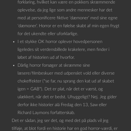
forklaring, hvilket kan være en pokkers skræmmende
oplevelse, da jeg lige som andre mennesker har det
med at personificere fiktive ‘dæmoner’ med sine egne
‘dæmoner’. Horror er en følelse skabt af min egen frygt
for det ukendte eller uforklarlige.
I et stykke OK horror oplever hovedpersonen
ligeledes sit verdensbillede krakelere, men finder i
løbet af historien ud af hvorfor.
Dårlig horror forsøger at skræmme sine
læsere/filmbeskuer med udpenslet vold eller diverse
chokeffekter (*se far, nu sprang den kat ud af skabet
igen = GAB*). Det er plat, når det er værst, og
ulækkert, når det er bedst. Uhyggeligt? Nej. Jeg gider
derfor ikke historier alá Fredag den 13, Saw eller
Richard Laymons forfatterskab.
Det er sådan, jeg ser det, og med det på plads vil jeg
tilføje, at blot fordi en historie har en god horror-værdi, er