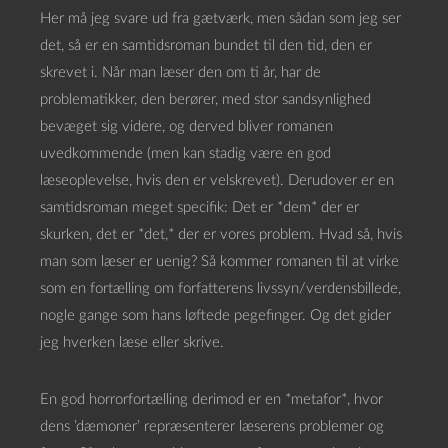
Her må jeg svare ud fra gætværk, men sådan som jeg ser
det, så er en samtidsroman bundet til den tid, den er
skrevet i. Når man læser den om ti år, har de
problematikker, den berører, med stor sandsynlighed
bevæget sig videre, og derved bliver romanen
uvedkommende (men kan stadig være en god
læseoplevelse, hvis den er velskrevet). Derudover er en
samtidsroman meget specifik: Det er *dem* der er
skurken, det er *det,* der er vores problem. Hvad så, hvis
man som læser er uenig? Så kommer romanen til at virke
som en fortælling om forfatterens livssyn/verdensbillede,
nogle gange som hans løftede pegefinger. Og det gider
jeg hverken læse eller skrive.
En god horrorfortælling derimod er en *metafor*, hvor
dens ’dæmoner’ repræsenterer læserens problemer og