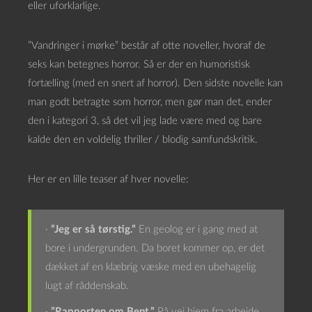
eller uforklarlige.
”Vandringer i mørke” består af otte noveller, hvoraf de
seks kan betegnes horror. Så er der en humoristisk
fortælling (med en snert af horror). Den sidste novelle kan
man godt betragte som horror, men gør man det, ender
den i kategori 3, så det vil jeg lade være med og bare
kalde den en voldelig thriller / blodig samfundskritik.
Her er en lille teaser af hver novelle:
·
”Jeg er så tørstig.”
En geolog er i gang med at
bore i undergrunden. Da boret kommer op, er det
dækket af en klæbrig væske med en ubehagelig
lugt af råddenskab.
·
”Rapporten om Bent.”
På vej hjem fra arbejde