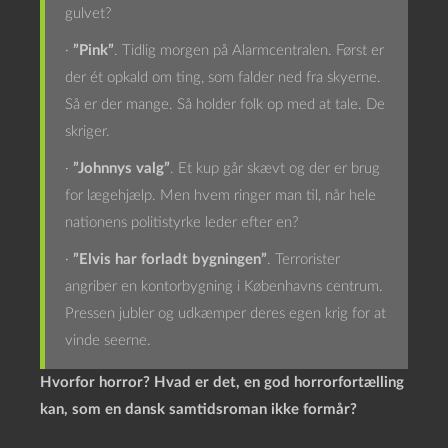
gulvet?
·
”Pink”
. Tidlig morgen på Alarmcentralen. Først er
der ét opkald om ting, som falder ned fra skyerne.
Så er der mange. Så holder folk op med at tale. De
skriger.
·
”Johnnys valg”
. Et kup går skævt og der er brug
for lægehjælp. Men hvem ringer man til, når hele
nationens politistyrke leder efter en?
·
”Elvis har forladt bygningen”
. Terrorister
angriber en kontorbygning i Københavns centrum.
Pressen jubler og udkæmper deres egen krig for at
vinde seerne.
Hvorfor horror? Hvad er det, en god horrorfortælling
kan, som en dansk samtidsroman ikke formår?