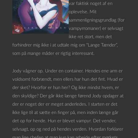
var faktisk noget af en
oplevelse. Mit
sammenligningsgrundlag (for
vampyrromaner) er selvsagt
ikke ret stort, men det
forhindrer mig ikke i at udtale mig om “Lange Tænder”,
som på mange måder er rigtig interessant.
Jody vågner op. Under en container. Hendes ene arm er
voldsomt forbrændt, men ellers har hun det fint. Hvad er
der sket? Hvorfor er hun her? Og ikke mindst hvem, er
den skyldige? Der går ikke længe førend Jody opdager at
der er noget der er meget anderledes. I starten er det
ikke lige til at sætte en finger på, men inden længe går
det op for hende. Hun er blevet vampyr. Det vender,
selvsagt, op og ned på hendes verden. Hvordan forklarer
man lige chefen at man kun kan arbejde efter mørkets