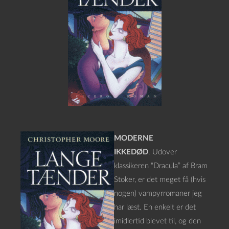
MODERNE
IKKEDØD
. Udover
klassikeren “Dracula” af Bram
Stoker, er det meget få (hvis
nogen) vampyrromaner jeg
har læst. En enkelt er det
imidlertid blevet til, og den