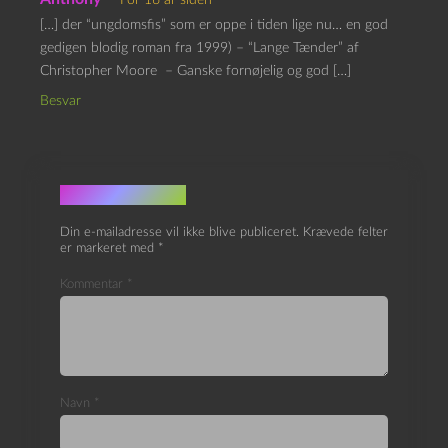
For 16 år siden
[…] der “ungdomsfis” som er oppe i tiden lige nu… en god
gedigen blodig roman fra 1999) – “Lange Tænder” af
Christopher Moore – Ganske fornøjelig og god […]
Besvar
Skriv et svar
Din e-mailadresse vil ikke blive publiceret.
Krævede felter
er markeret med
*
Kommentar
*
Navn
*