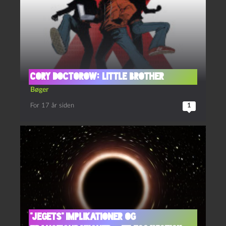
Cory Doctorow: Little Brother
Bøger
For 17 år siden
1
“Jegets” implikationer og