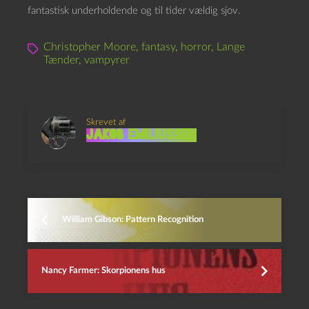
fantastisk underholdende og til tider vældig sjov.
Christopher Moore
,
fantasy
,
horror
,
Lange
Tænder
,
vampyrer
Skrevet af
Jakob Emiliussen
William Gibson: Pattern Recognition
Nancy Farmer: Skorpionens hus