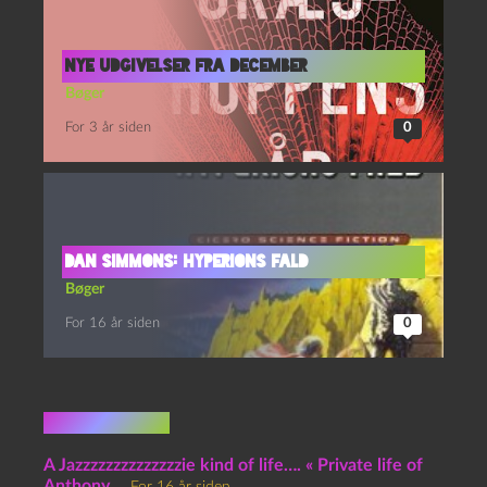
Nye udgivelser fra december
Bøger
For 3 år siden
0
Dan Simmons: Hyperions fald
Bøger
For 16 år siden
0
1 kommentar
A Jazzzzzzzzzzzzzzie kind of life…. « Private life of
Anthony