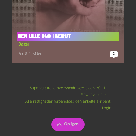
Den lille død i Beirut
Bøger
For 8 år siden
2
Superkulturelle mosevandringer siden 2011.
Privatlivspolitik
Alle rettigheder forbeholdes den enkelte skribent.
Login
Op igen