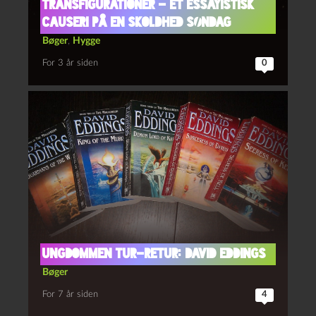
transfigurationer – et essayistisk
causeri på en skoldhed søndag
Bøger
,
Hygge
For 3 år siden
0
Ungdommen tur-retur: David Eddings
Bøger
For 7 år siden
4