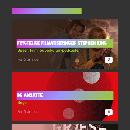
Flere indlæg i samme dur
Frygtelige Filmatiseringer: Stephen King
Bøger
,
Film
,
Superkultur-podcasten
For 5 år siden
3
De ansatte
Bøger
For 5 år siden
6