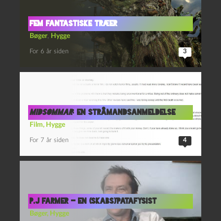
Fem fantastiske træer
Bøger
,
Hygge
For 6 år siden
3
Midsommar
: En stråmandsanmeldelse
Film
,
Hygge
For 7 år siden
4
P.J Farmer – en (skabs)’patafysist
Bøger
,
Hygge