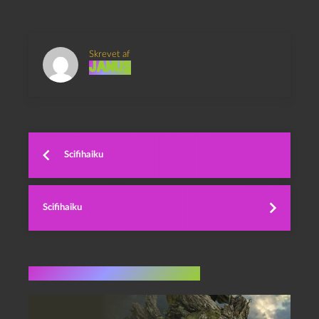
Skrevet af
Janus
Scifihaiku
Scifihaiku
Flere indlæg i samme dur