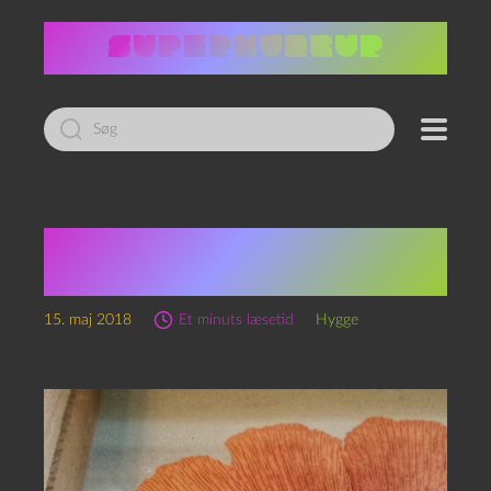
Led
efter:
Den mindre kendte
ringbærer
15. maj 2018
Et minuts læsetid
Hygge