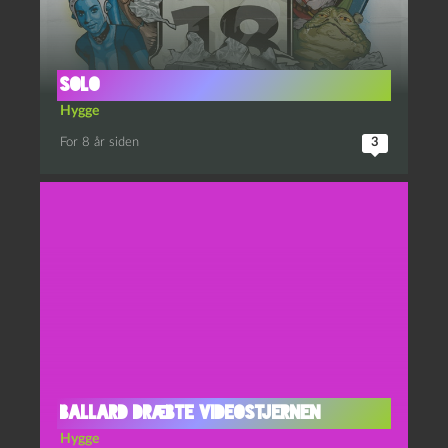
Solo
Hygge
For 8 år siden
3
Ballard dræbte videostjernen
Hygge