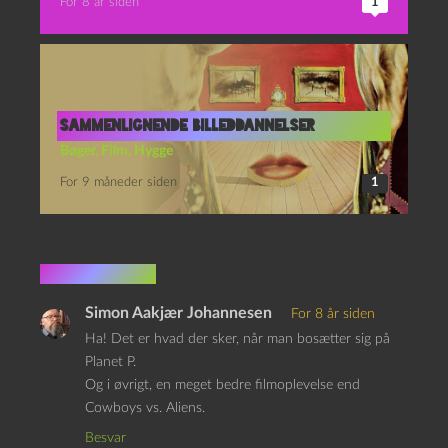
For 8 år siden
1
sammenlignende billeddannelser
Bøger
,
Film
,
Hygge
For 9 måneder siden
1
1 kommentar
Simon Aakjær Johannesen
For 8 år siden
Ha! Det er hvad der sker, når man bosætter sig på
Planet P.
Og i øvrigt, en meget bedre filmoplevelse end
Cowboys vs. Aliens.
Besvar