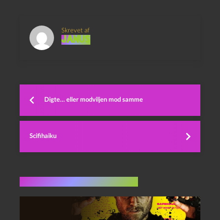
Skrevet af
Janus
Digte… eller modviljen mod samme
Scifihaiku
Flere indlæg i samme dur