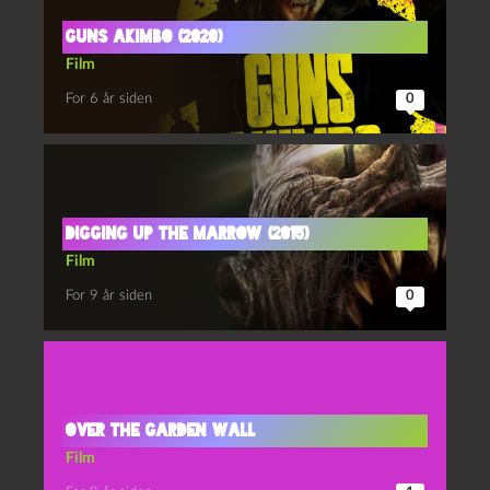
Guns Akimbo (2020)
Film
For 6 år siden
0
Digging Up the Marrow (2015)
Film
For 9 år siden
0
Over the Garden Wall
Film