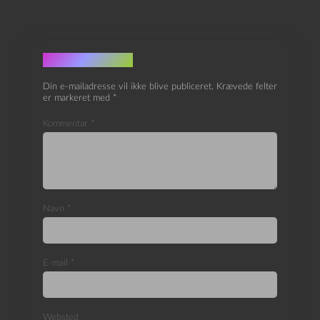
Skriv et svar
Din e-mailadresse vil ikke blive publiceret.
Krævede felter
er markeret med
*
Kommentar
*
Navn
*
E-mail
*
Websted