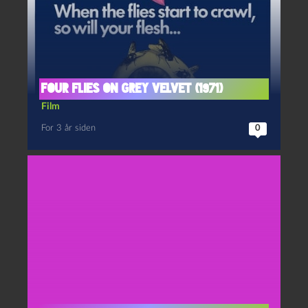
Four flies on grey velvet (1971)
Film
For 3 år siden
0