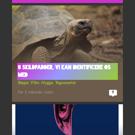
5 skildpadder, vi kan identificere os
med
Bøger
,
Film
,
Hygge
,
Tegneserier
For 2 måneder siden
9