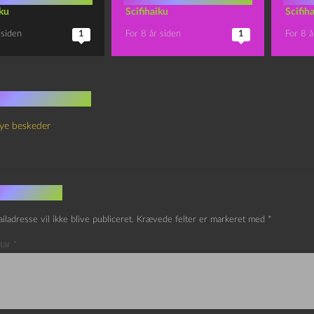
iku
Scifihaiku
Scifih
 siden
1
For 8 år siden
1
For 8 å
 kommentarer
ye beskeder
v et svar
iladresse vil ikke blive publiceret.
Krævede felter er markeret med
*
tar
*