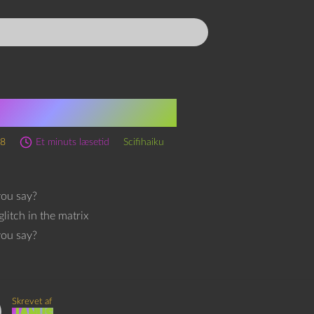
à ku-scifihaiku
18
Et minuts læsetid
Scifihaiku
you say?
glitch in the matrix
you say?
Skrevet af