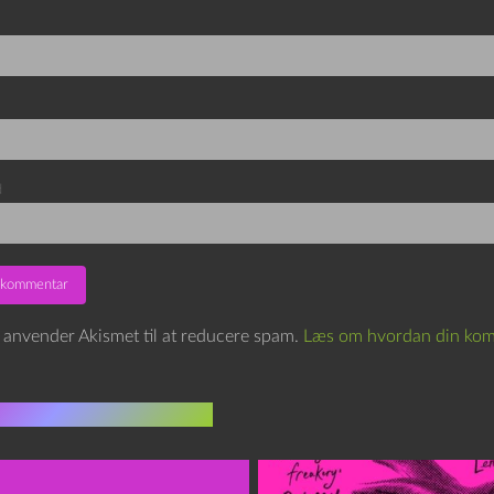
d
e anvender Akismet til at reducere spam.
Læs om hvordan din kom
indlæg i samme dur