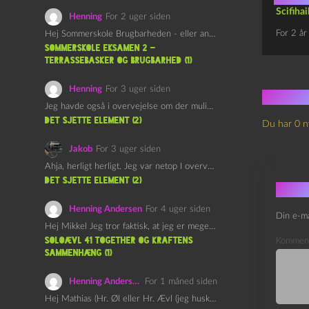
Scifiha
Henning
For 2 uger siden
For 2 år
Hej Sommerskole Brugbarheden - eller anvendeligheden - af "Øl&Ævl" er…
Sommerskole Eksamen 2 –
Terrassebasker og Brugbarhed (1)
Henning
For 3 uger siden
Ingen
Jeg havde også i overvejelse om der muligvis kunne være…
det sjette element (2)
Du har 0 n
Jakob
For 3 uger siden
Ahja, herligt herligt. Jeg var netop I overvejelser om at…
det sjette element (2)
Skri
Henning Andersen
For 4 uger siden
Din e-ma
Hej Mikkel Jeg tror faktisk, at jeg er meget enig…
Soloævl 41 Together og Kraftens
Kommen
Sammenhæng (1)
Henning Andersen
For 1 måned siden
Hej Mathias (Hr. Øl eller Hr. Ævl (jeg husker ikke…