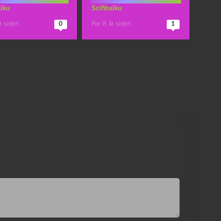
aiku
Scifihaiku
r siden
0
For 8 år siden
1