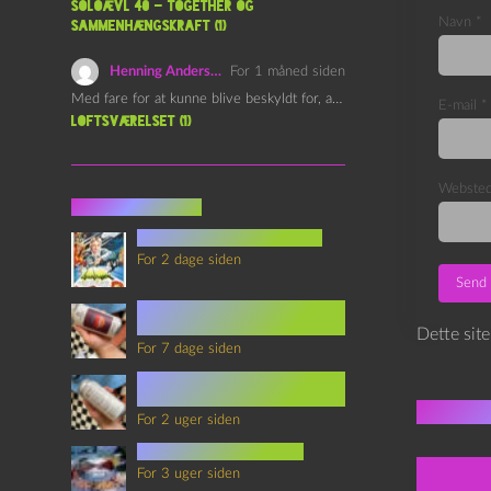
Soloævl 40 – Together og
Navn
*
sammenhængskraft (1)
Henning Andersen
For 1 måned siden
Med fare for at kunne blive beskyldt for, at være…
E-mail
*
Loftsværelset (1)
Webste
Seneste indlæg
youtubes lyksaligheder
For 2 dage siden
Sommerskole Eksamen 4 –
Synth Wave og Venskab
Dette sit
For 7 dage siden
Sommerskole Eksamen 3 –
Synth Wave og Solipsisme
Flere 
For 2 uger siden
mad i science fiction
For 3 uger siden