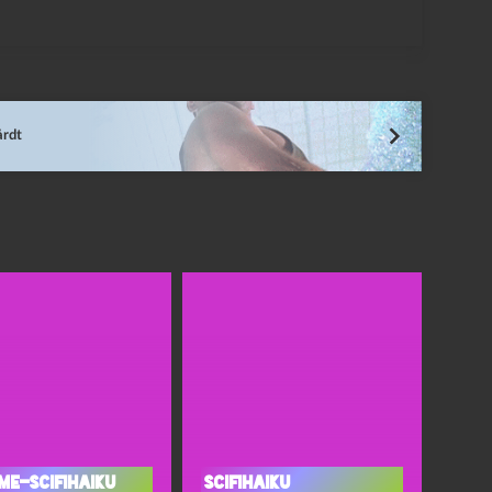
årdt
me-scifihaiku
Scifihaiku