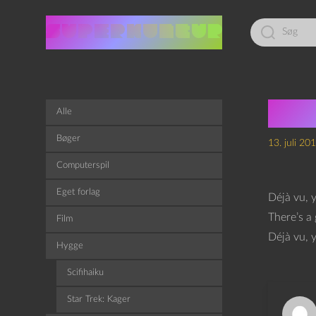
Led
efter:
Déj
Alle
Bøger
13. juli 20
Computerspil
Eget forlag
Déjà vu, 
There’s a 
Film
Déjà vu, 
Hygge
Scifihaiku
Star Trek: Kager