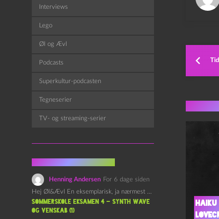
Interviews
Lego
Øl og Ævl
Tid
Podcasts
Superkultur-podcasten
Tegneserier
Flere 
TV- og streaming-serier
Fra kommentarsporet
Henning Andersen
For 6 dage siden
Hej Øl&Ævl En eksemplarisk, ja nærmest yndefuld, afslutning på SOMMERSKOLEN.…
Sommerskole Eksamen 4 – Synth Wave
Haiku 
og Venskab (1)
Lovec