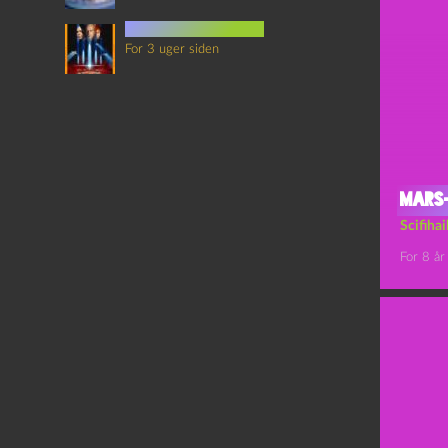
det sjette element
For 3 uger siden
Mars-
Scifiha
For 8 år