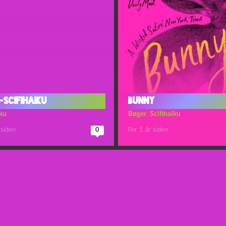
scifihaiku
Bunny
iku
Bøger
,
Scifihaiku
 siden
0
For 1 år siden