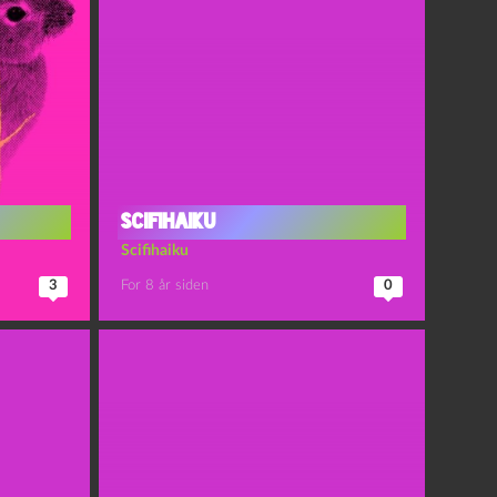
Scifihaiku
Scifihaiku
3
For 8 år siden
0