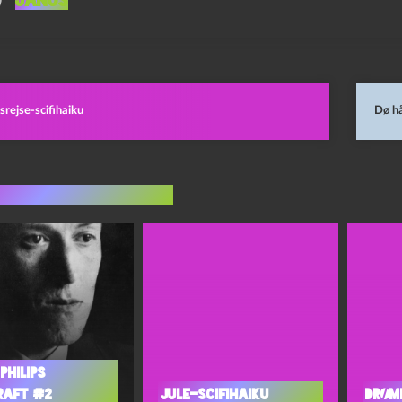
Janus
srejse-scifihaiku
Dø h
indlæg i samme dur
Philips
raft #2
Jule-scifihaiku
Drøm