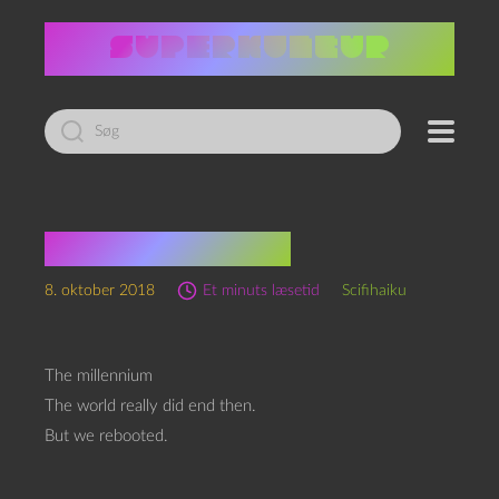
Led
efter:
2000-scifihaiku
8. oktober 2018
Et minuts læsetid
Scifihaiku
The millennium
The world really did end then.
But we rebooted.