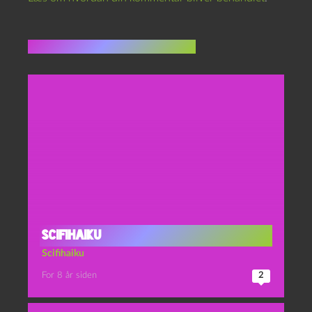
Flere indlæg i samme dur
Scifihaiku
Scifihaiku
For 8 år siden
2