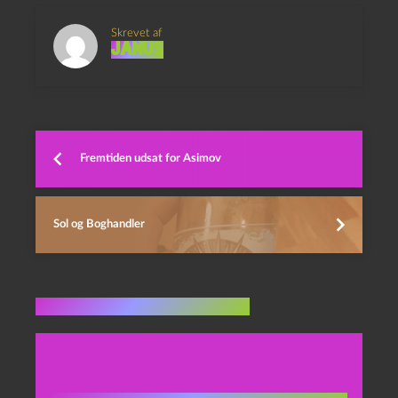
Skrevet af
Janus
Fremtiden udsat for Asimov
Sol og Boghandler
Flere indlæg i samme dur