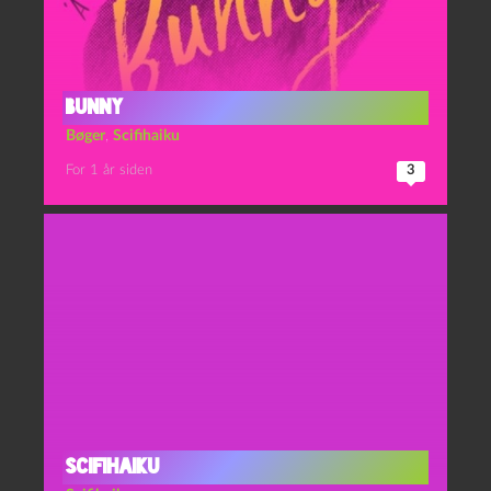
Bunny
Bøger
,
Scifihaiku
For 1 år siden
3
Scifihaiku