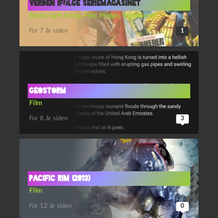
VERDEN IFØLGE SERIEMAGASINET
Bøger
,
Eget forlag
,
Film
,
Hygge
,
Tegneserier
For 7 år siden
1
Geostorm
Film
For 8 år siden
3
Pacific Rim (2013)
Film
For 12 år siden
0