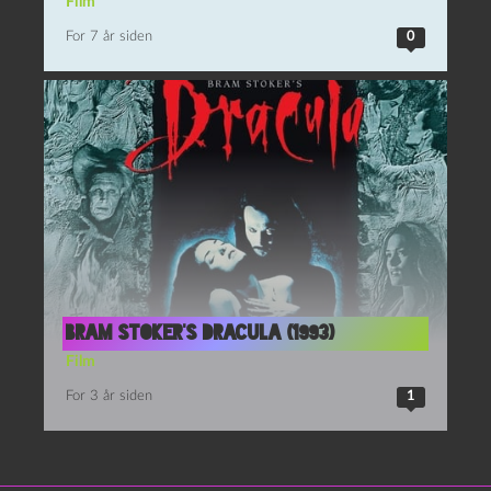
Film
For 7 år siden
0
Bram Stoker’s Dracula (1993)
Film
For 3 år siden
1