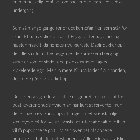
en menneskelig konflikt som spejler den store, kollektive
undergang.
Som så mange gange før er det kernefamilien som står for
skud: Minens sikkerhedschef Frigga er teenagemor og
næsten fraskilt, da hendes nye kæreste Dabir dukker op i
det lille samfund. De begyndende sprækker i bjerg og
asfalt er som et sindbillede på eksmanden Tages
krakelerede ego. Men jo mere Kiruna falder fra hinanden,
des mere går regnearket op.
Der er en vis glæde ved at se en genrefilm som beat for
beat leverer præcis hvad man har lært at forvente, men
det er nærmest kun omplantningen til et svensk miljø,
som byder på fornyelse. Måske et internationalt publikum
vil få popcornene galt i halsen over det afslappede
nordiske forhold til ægtestanden og/eller Friggas lesbiske