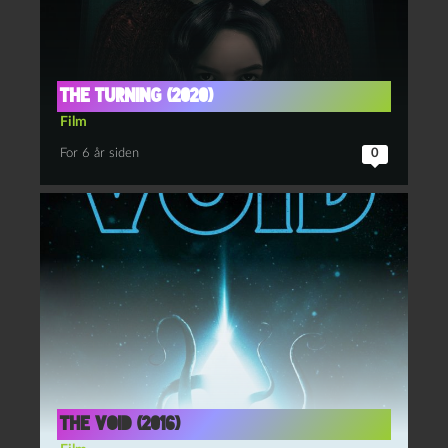
The Turning (2020)
Film
For 6 år siden
0
The Void (2016)