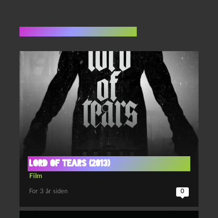
Flere indlæg i samme dur
Lord of tears (2013)
Film
For 3 år siden
0