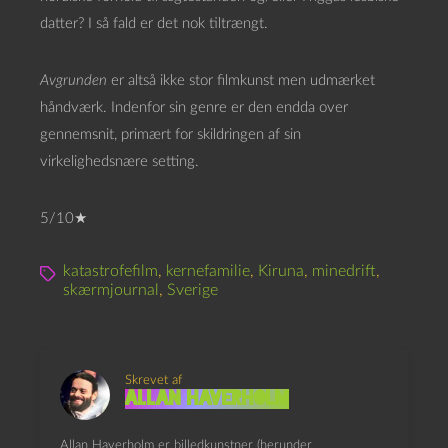
datter? I så fald er det nok tiltrængt.
Avgrunden
er altså ikke stor filmkunst men udmærket
håndværk. Indenfor sin genre er den endda over
gennemsnit, primært for skildringen af sin
virkelighedsnære setting.
5/10★
katastrofefilm
,
kernefamilie
,
Kiruna
,
minedrift
,
skærmjournal
,
Sverige
Skrevet af
Allan Haverholm
Allan Haverholm er billedkunstner (herunder