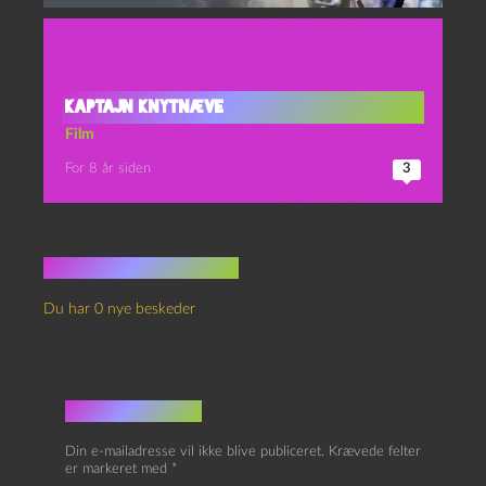
Kaptajn Knytnæve
Film
For 8 år siden
3
Ingen kommentarer
Du har 0 nye beskeder
Skriv et svar
Din e-mailadresse vil ikke blive publiceret.
Krævede felter
er markeret med
*