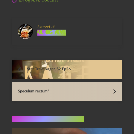
Øl og Ævl
,
podcast
Skrevet af
Øl og Ævl
Star Trek: Kager, S2 Ep26
Speculum rectum*
Flere indlæg i samme dur