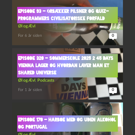
Episode 93 – Ørbækker Pilsner og Quiz-
Programmers Civilisatoriske Forfald
Øl og Ævl
For 6 år siden
0
Episode 320 – Sommerskole 2025 2 45 Days
Vienna Lager og Hvordan Laver Man Et
Shared Universe
Øl og Ævl
,
Podcasts
For 1 år siden
0
Episode 170 – Harboe Med og Uden Alkohol
og Portugal
Øl og Ævl