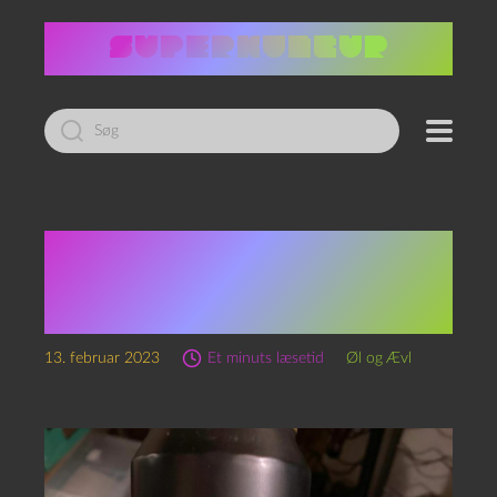
Led
efter:
Episode 212 – Miller
Genuine Draft og
Virtual Reality
13. februar 2023
Et minuts læsetid
Øl og Ævl