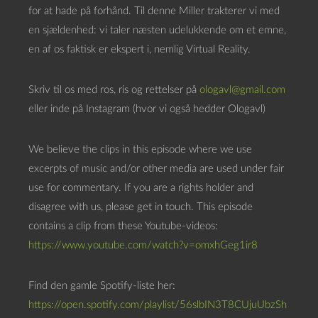
a
for at hade på forhånd. Til denne Miller trakterer vi med
f
en sjældenhed: vi taler næsten udelukkende om et emne,
s
en af os faktisk er ekspert i, nemlig Virtual Reality.
p
i
Skriv til os med ros, ris og rettelser på
ologavl@gmail.com
l
eller inde på Instagram (hvor vi også hedder Ologavl)
l
e
We believe the clips in this episode where we use
r
excerpts of music and/or other media are used under fair
use for commentary. If you are a rights holder and
disagree with us, please get in touch. This episode
contains a clip from these Youtube-videos:
https://www.youtube.com/watch?v=omxhGeg1ir8
Find den gamle Spotify-liste her:
https://open.spotify.com/playlist/56slbIN3T8CUjuUbzSh