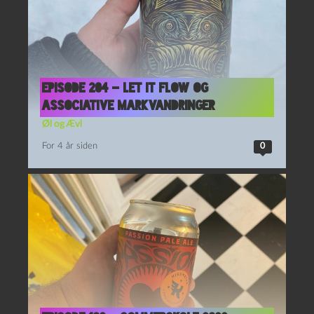
Episode 204 – Let It Flow og
Associative Markvandringer
Øl og Ævl
For 4 år siden
0