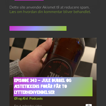
Dette site anvender Akismet til at reducere spam.
Læs om hvordan din kommentar bliver behandlet
.
Flere indlæg i samme dur
Episode 343 – Jule Dubbel og
Æstetikkens Forår Får To
Lytterhenvendelser
Øl og Ævl
,
Podcasts