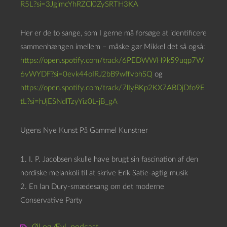
R5L?si=3JgimcYhRZCl0ZySRTH3KA
Her er de to sange, som I gerne må forsøge at identificere
sammenhængen imellem – måske gør Mikkel det så også:
https://open.spotify.com/track/6PEDWWH9k59uqp7W
6vWYDF?si=0evk44oIRJ2bB9wffvbhSQ
og
https://open.spotify.com/track/7lIyBKp2KX7ABDjDfo9E
tL?si=hJjESNdlTzyYiz0L-jB_gA
Ugens Nye Kunst På Gammel Kunstner
1. I. P. Jacobsen skulle have brugt sin fascination af den
nordiske melankoli til at skrive Erik Satie-agtig musik
2. En Ian Dury-smædesang om det moderne
Conservative Party