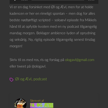
y
Vi er en dag forsinket med Øl og Ævl, men for at holde
d
kadencen er her en rimeligt spontan – men dog for alles
a
bedste nødtørftigt scripted – soloævl episode fra Mikkels
f
hånd til at opfylde kvoten med en ny podcast tilgængelig
s
mandag morgen. Beklager ambience-lyden af oprydning
p
og seksårig. Ny, rigtig episode tilgængelig senest tirsdag
i
morgen!
l
l
Skriv til os med ros, ris og forslag på
ologavl@gmail.com
e
eller tweet på @ologavl.
r
Øl og Ævl
,
podcast
Skrevet af
Øl og Ævl