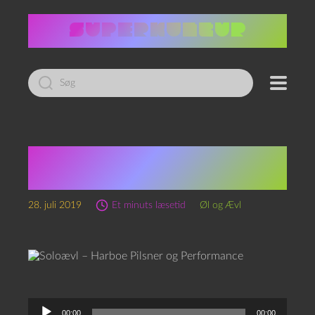
Led
efter:
Soloævl – Harboe
Pilsner og Performance
28. juli 2019
Et minuts læsetid
Øl og Ævl
L
00:00
00:00