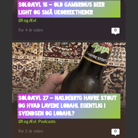
Soloævl 16 – Old Gambrinus Beer
Light og Små Ukorrektheder
Øl og Ævl
For 4 år siden
0
Soloævl 27 – Nældebryg Havre Stout
og Hvad lavede Lodahl egentlig i
Svendsen og Lodahl?
Øl og Ævl
,
Podcasts
For 2 år siden
0