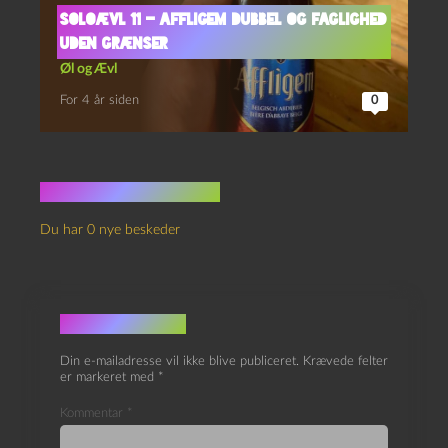
Soloævl 11 – Affligem Dubbel og Faglighed
Uden Grænser
Øl og Ævl
For 4 år siden
0
Ingen kommentarer
Du har 0 nye beskeder
Skriv et svar
Din e-mailadresse vil ikke blive publiceret.
Krævede felter
er markeret med
*
Kommentar
*