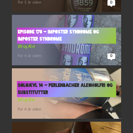
For 5 år siden
0
Episode 178 – Imposter Syndrome og
Imposter Syndrome
Øl og Ævl
For 4 år siden
0
Soloævl 14 – Perlenbacher Alkoholfri og
Substitutter
Øl og Ævl
For 4 år siden
0