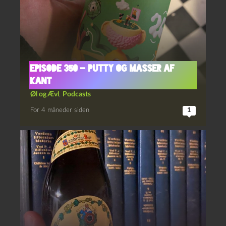
Episode 350 – Putty og Masser Af
Kant
Øl og Ævl
,
Podcasts
For 4 måneder siden
1