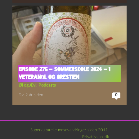
Episode 276 – Sommerskole 2024 – 1
Veteranøl og Orestien
Øl og Ævl
,
Podcasts
For 2 år siden
0
Superkulturelle mosevandringer siden 2011.
Privatlivspolitik