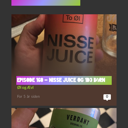
Flere indlæg i samme dur
Episode 160 – Nisse Juice og 1d3 børn
Øl og Ævl
For 5 år siden
0