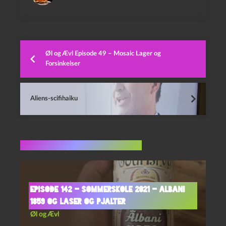
Øl og Ævl Episode 49 – Mosaic Lager og
Forsinkelser
Aliens-scifihaiku
Flere indlæg i samme dur
Episode 142 – Sommerskole 2021 – Albani
1859 og Laser og Pjalter
Øl og Ævl