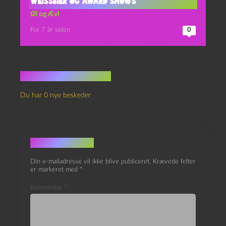
Weissbier og Award Shows
Øl og Ævl
For 7 år siden
0
Ingen kommentarer
Du har 0 nye beskeder
Skriv et svar
Din e-mailadresse vil ikke blive publiceret.
Krævede felter
er markeret med
*
Kommentar
*