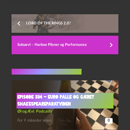
LORD OF THE RINGS 2.0?
Soloævl – Harboe Pilsner og Performance
Flere indlæg i samme dur
Episode 334 – Euro Palle og Gæret
Shakespeareparatviden
Øl og Ævl
,
Podcasts
For 9 måneder siden
0