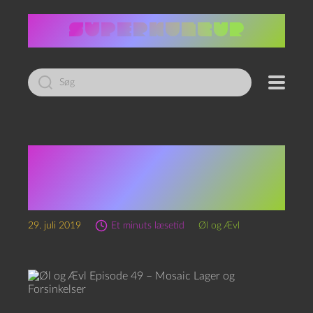
Led
efter:
Øl og Ævl Episode 49 –
Mosaic Lager og
Forsinkelser
29. juli 2019
Et minuts læsetid
Øl og Ævl