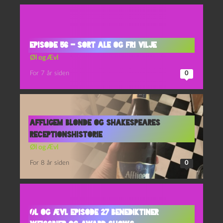
Episode 56 – Sort Ale og Fri Vilje
Øl og Ævl
For 7 år siden
0
Affligem Blonde og Shakespeares
Receptionshistorie
Øl og Ævl
For 8 år siden
0
Øl og Ævl Episode 27 Benediktiner