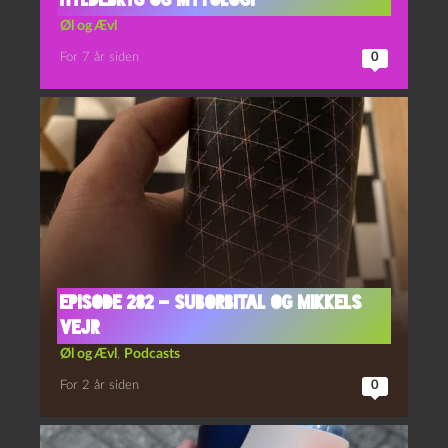
Hyldebryg og Mytologi
Øl og Ævl
For 7 år siden
0
Episode 282 – Suborbital og Mikkels
Vejr
Øl og Ævl
,
Podcasts
For 2 år siden
0