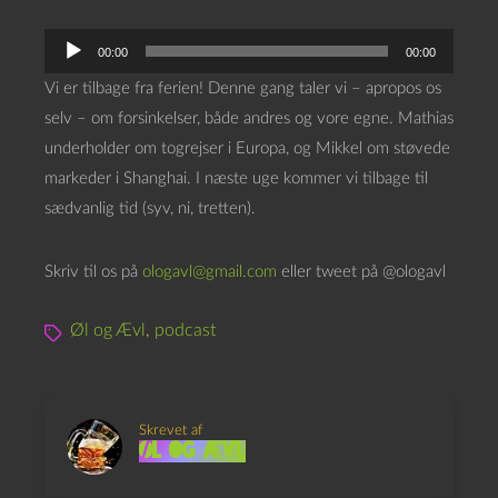
L
00:00
00:00
y
Vi er tilbage fra ferien! Denne gang taler vi – apropos os
d
selv – om forsinkelser, både andres og vore egne. Mathias
a
underholder om togrejser i Europa, og Mikkel om støvede
f
markeder i Shanghai. I næste uge kommer vi tilbage til
s
sædvanlig tid (syv, ni, tretten).
p
i
Skriv til os på
ologavl@gmail.com
eller tweet på @ologavl
l
l
Øl og Ævl
,
podcast
e
r
Skrevet af
Øl og Ævl