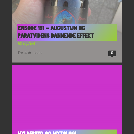
Episode 191 – Augustijn og
Paratvidens Dannende Effekt
Øl og Ævl
For 4 år siden
0