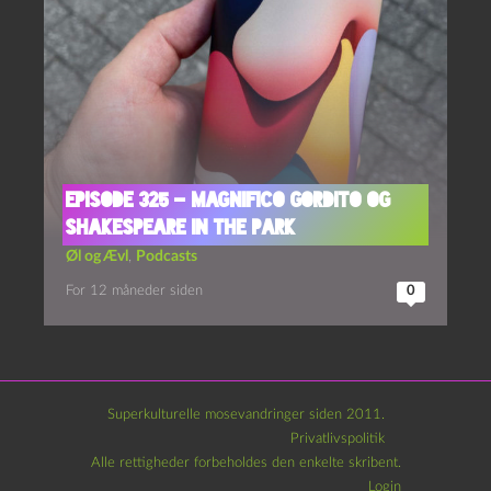
Episode 325 – Magnifico Gordito og
Shakespeare in the Park
Øl og Ævl
,
Podcasts
For 12 måneder siden
0
Superkulturelle mosevandringer siden 2011.
Privatlivspolitik
Alle rettigheder forbeholdes den enkelte skribent.
Login