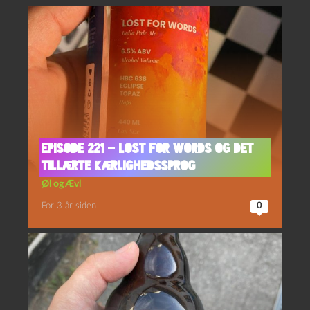
Episode 221 – Lost For Words og Det
Tillærte Kærlighedssprog
Øl og Ævl
For 3 år siden
0