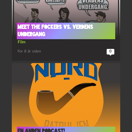
Meet the Fockers vs. verdens
undergang
Film
For 8 år siden
0
En anden podcast!