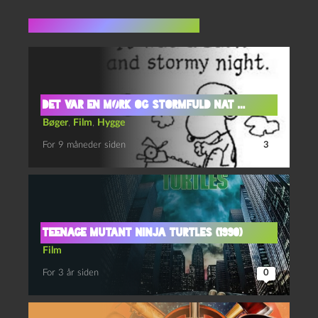
Flere indlæg i samme dur
det var en mørk og stormfuld nat …
Bøger
,
Film
,
Hygge
For 9 måneder siden
3
Teenage mutant ninja turtles (1990)
Film
For 3 år siden
0