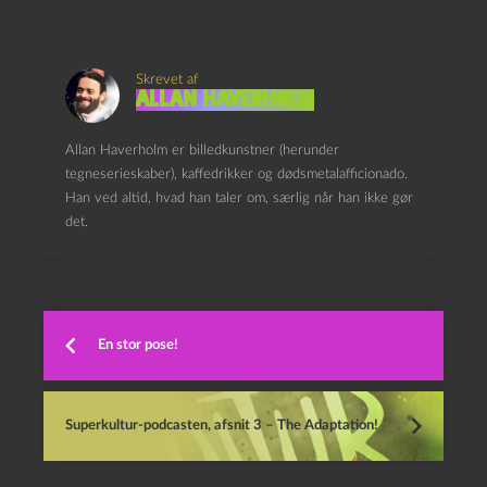
Skrevet af
Allan Haverholm
Allan Haverholm er billedkunstner (herunder
tegneserieskaber), kaffedrikker og dødsmetalafficionado.
Han ved altid, hvad han taler om, særlig når han ikke gør
det.
En stor pose!
Superkultur-podcasten, afsnit 3 – The Adaptation!