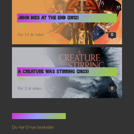
John Dies at the End (2012)
Film
For 11 år siden
0
A creature was stirring (2023)
Film
For 3 år siden
0
Ingen kommentarer
Du har 0 nye beskeder