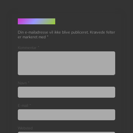
Skriv et svar
Din e-mailadresse vil ikke blive publiceret.
Krævede felter
er markeret med
*
Kommentar
*
Navn
*
E-mail
*
Websted