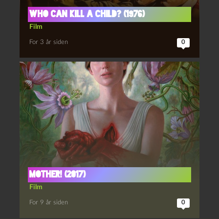
Who can kill a child? (1976)
Film
For 3 år siden
0
mother! (2017)
Film
For 9 år siden
0