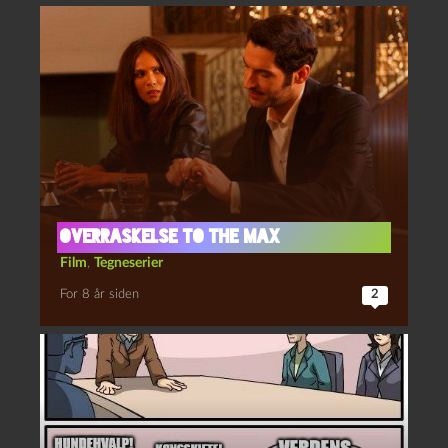
Overraskelse to the max
Film
,
Tegneserier
For 8 år siden
2