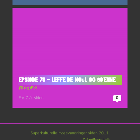
Epsiode 70 – Leffe de Noël og 90’erne
Øl og Ævl
For 7 år siden
0
Superkulturelle mosevandringer siden 2011.