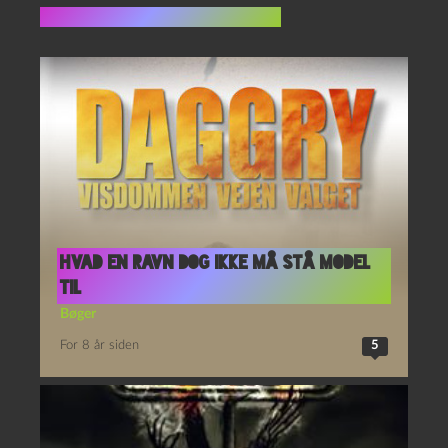
Flere indlæg i samme dur
Hvad en ravn dog ikke må stå model
til
Bøger
For 8 år siden
5