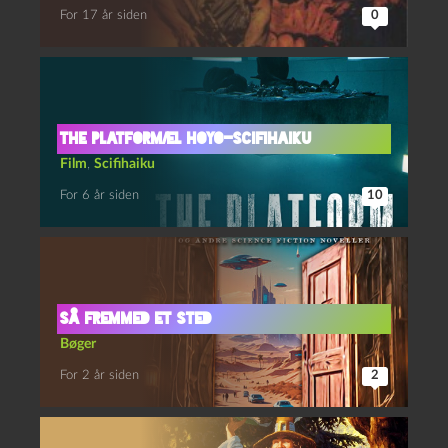
For 17 år siden
0
The Platform/El Hoyo-scifihaiku
Film
,
Scifihaiku
For 6 år siden
10
Så fremmed et sted
Bøger
For 2 år siden
2