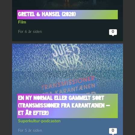
Gretel & Hansel (2020)
Film
For 6 år siden
0
En ny normal eller gammelt sort
(Transmissioner fra karantænen —
et år efter)
Superkultur-podcasten
For 5 år siden
0