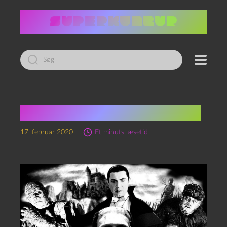
Led
efter:
Dark Universe, igen-igen
17. februar 2020
Et minuts læsetid