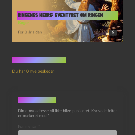
Ringenes Herre: Eventyret om Ringen
Bøger
For 8 år siden
6
Ingen kommentarer
Du har 0 nye beskeder
Skriv et svar
Din e-mailadresse vil ikke blive publiceret.
Krævede felter
er markeret med
*
Kommentar
*