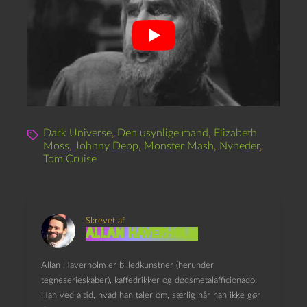
Dark Universe
,
Den usynlige mand
,
Elizabeth
Moss
,
Johnny Depp
,
Monster Mash
,
Nyheder
,
Tom Cruise
Skrevet af
Allan Haverholm
Allan Haverholm er billedkunstner (herunder
tegneserieskaber), kaffedrikker og dødsmetalafficionado.
Han ved altid, hvad han taler om, særlig når han ikke gør