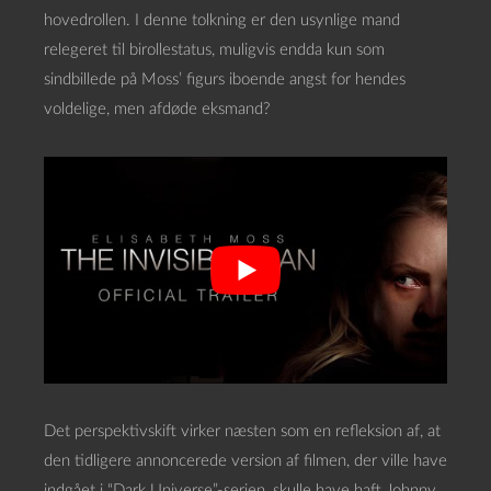
hovedrollen. I denne tolkning er den usynlige mand
relegeret til birollestatus, muligvis endda kun som
sindbillede på Moss’ figurs iboende angst for hendes
voldelige, men afdøde eksmand?
Det perspektivskift virker næsten som en refleksion af, at
den tidligere annoncerede version af filmen, der ville have
indgået i “Dark Universe”-serien, skulle have haft Johnny