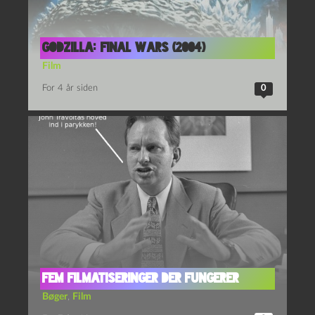
Godzilla: Final Wars (2004)
Film
For 4 år siden
0
Fem filmatiseringer der fungerer
Bøger
,
Film