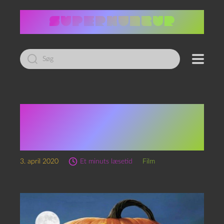
Led
efter:
I ulvens tegn — The
Curse of the Were-
Rabbit (2005)
3. april 2020
Et minuts læsetid
Film