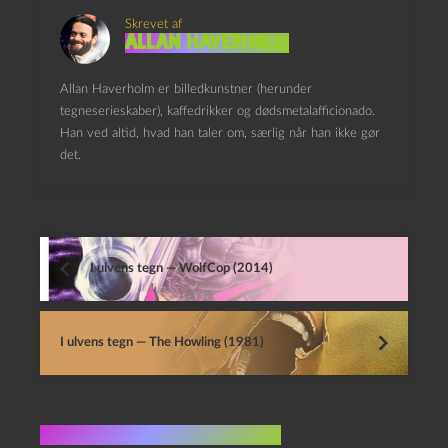
Skrevet af
Allan Haverholm
Allan Haverholm er billedkunstner (herunder
tegneserieskaber), kaffedrikker og dødsmetalafficionado.
Han ved altid, hvad han taler om, særlig når han ikke gør
det.
I ulvens tegn — WolfCop (2014)
I ulvens tegn — The Howling (1981)
Flere indlæg i samme dur