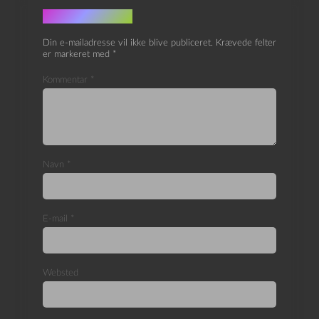
Skriv et svar
Din e-mailadresse vil ikke blive publiceret.
Krævede felter
er markeret med
*
Kommentar
*
Navn
*
E-mail
*
Websted