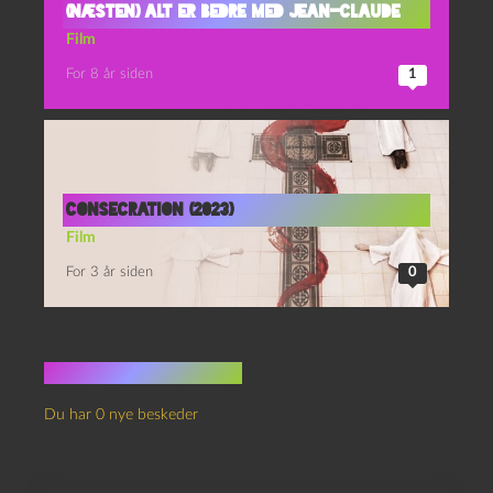
(Næsten) alt er bedre med Jean-Claude
Film
For 8 år siden
1
Consecration (2023)
Film
For 3 år siden
0
Ingen kommentarer
Du har 0 nye beskeder