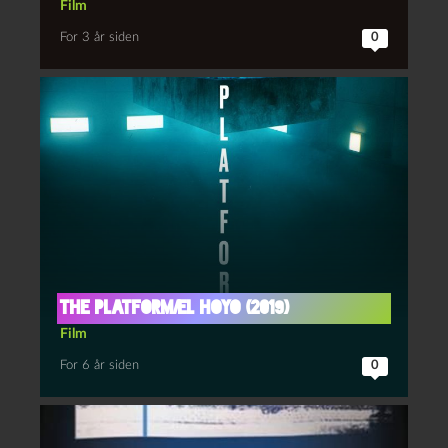
Film
For 3 år siden
0
The Platform/El Hoyo (2019)
Film
For 6 år siden
0