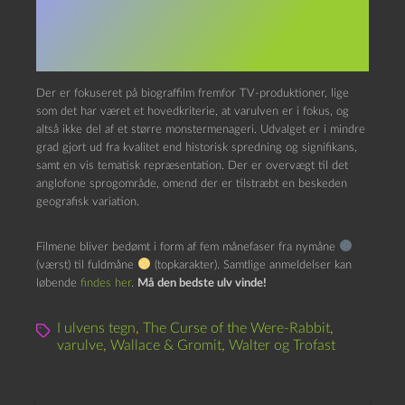
Superkultur ned med daglige
anmeldelser af varulvefilm.
Der er fokuseret på biograffilm fremfor TV-produktioner, lige
som det har været et hovedkriterie, at varulven er i fokus, og
altså ikke del af et større monstermenageri. Udvalget er i mindre
grad gjort ud fra kvalitet end historisk spredning og signifikans,
samt en vis tematisk repræsentation. Der er overvægt til det
anglofone sprogområde, omend der er tilstræbt en beskeden
geografisk variation.
Filmene bliver bedømt i form af fem månefaser fra nymåne
(værst) til fuldmåne
(topkarakter). Samtlige anmeldelser kan
løbende
findes her
.
Må den bedste ulv vinde!
I ulvens tegn
,
The Curse of the Were-Rabbit
,
varulve
,
Wallace & Gromit
,
Walter og Trofast