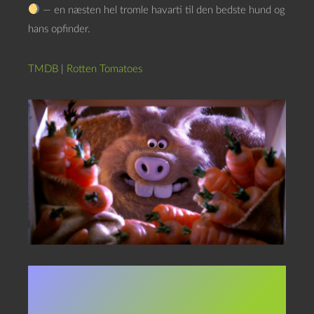
— en næsten hel tromle havarti til den bedste hund og
hans opfinder.
TMDB
|
Rotten Tomatoes
I dagene (nætterne) op til og
med næste fuldmåne tæller