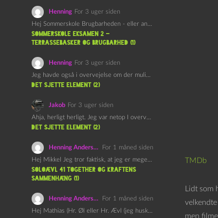
Henning
For 3 uger siden
Hej Sommerskole Brugbarheden - eller anvendeligheden - af "Øl&Ævl" er…
Sommerskole Eksamen 2 –
Terrassebasker og Brugbarhed (1)
Henning
For 3 uger siden
Jeg havde også i overvejelse om der muligvis kunne være…
det sjette element (2)
Jakob
For 3 uger siden
Ahja, herligt herligt. Jeg var netop I overvejelser om at…
det sjette element (2)
Henning Andersen
For 1 måned siden
Hej Mikkel Jeg tror faktisk, at jeg er meget enig…
TMDb
Soloævl 41 Together og Kraftens
Sammenhæng (1)
Lidt som 
Henning Andersen
For 1 måned siden
velkendte
Hej Mathias (Hr. Øl eller Hr. Ævl (jeg husker ikke…
men filmen