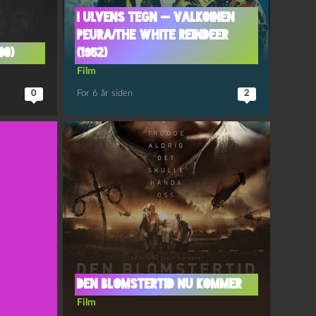
I ulvens tegn — Valkoinen
Peura/The White Reindeer
00)
(1952)
Film
0
For 6 år siden
2
Den blomstertid nu kommer
Film