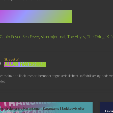
★★★⯨☆☆☆☆ 5.5
Cabin Fever
,
Sea Fever
,
skærmjournal
,
The Abyss
,
The Thing
,
X-fi
Skrevet af
Allan Haverholm
verholm er billedkunstner (herunder tegneserieskaber), kaffedrikker og dødsmeta
det.
nsmissioner fra Karantænen: Karantæne i Sækkedyb, eller
Levia