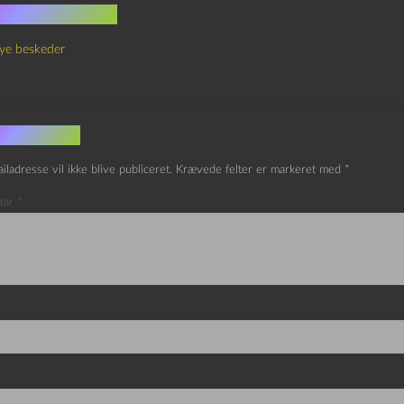
 kommentarer
ye beskeder
v et svar
iladresse vil ikke blive publiceret.
Krævede felter er markeret med
*
tar
*