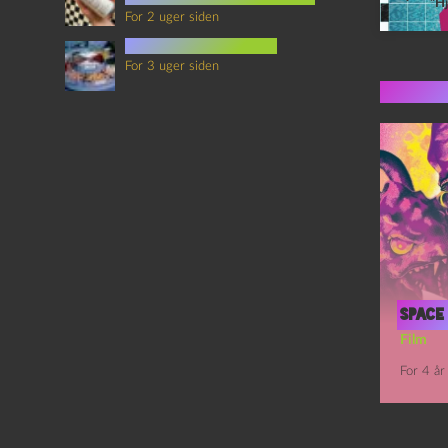
“Hj
For 2 uger siden
mad i science fiction
For 3 uger siden
Flere 
Space 
Film
For 4 år