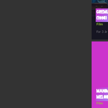
Greml
(1990)
Film
For 3 år
Mand
Melo
Film