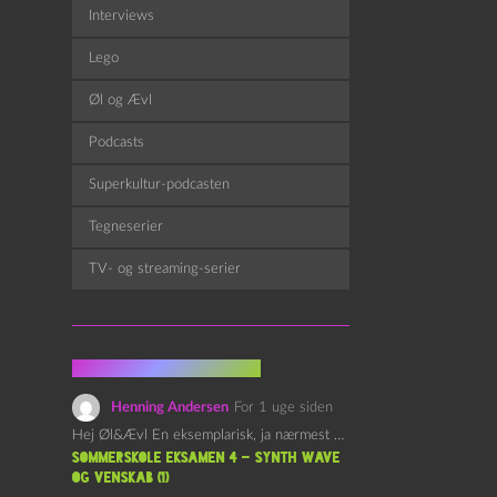
Interviews
Lego
Øl og Ævl
Podcasts
Superkultur-podcasten
Tegneserier
TV- og streaming-serier
Fra kommentarsporet
Henning Andersen
For 1 uge siden
Hej Øl&Ævl En eksemplarisk, ja nærmest yndefuld, afslutning på SOMMERSKOLEN.…
Sommerskole Eksamen 4 – Synth Wave
og Venskab (1)