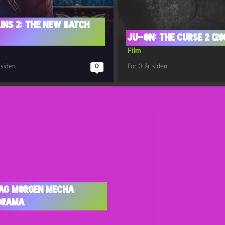
ins 2: The new batch
Ju-on: The curse 2 (20
Film
 siden
0
For 3 år siden
ag Morgen Mecha
drama