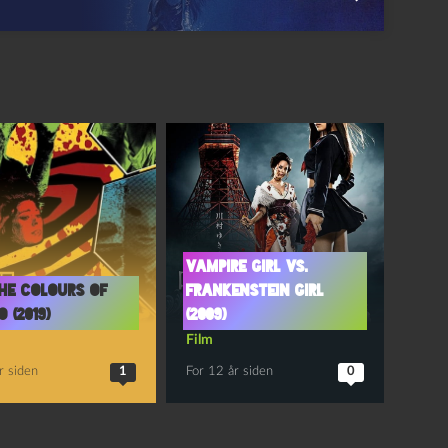
Vampire Girl vs.
he colours of
Frankenstein Girl
o (2019)
(2009)
Film
r siden
1
For 12 år siden
0