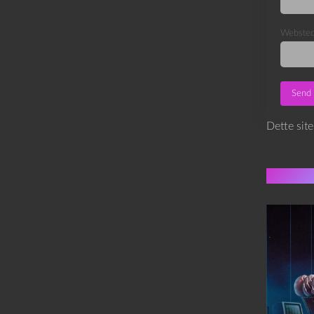
Webste
Dette sit
Flere 