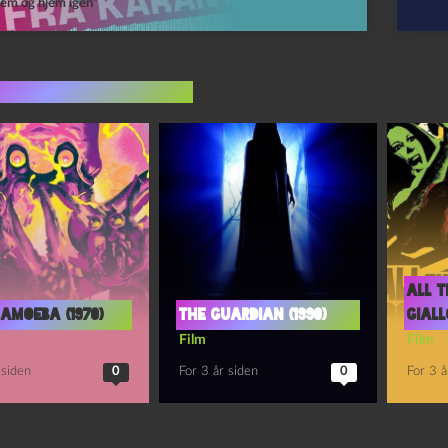
em og hjem igen”
indlæg i samme dur
All t
amoeba (1970)
The guardian (1990)
giall
Film
Film
 siden
0
For 3 år siden
0
For 3 å