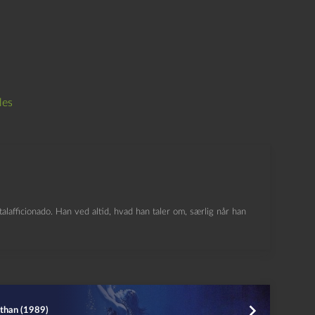
les
lafficionado. Han ved altid, hvad han taler om, særlig når han
than (1989)