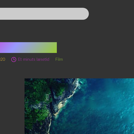
Fever (2019)
020
Et minuts læsetid
Film