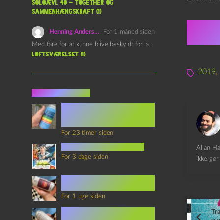
Soloævl 40 – Together og
sammenhængskraft (1)
★★
Henning Andersen
For 1 måned siden
Med fare for at kunne blive beskyldt for, at være…
Loftsværelset (1)
2019
,
Seneste indlæg
Episode 360 – VHS Fast
Forward og
Notérgranater
For 23 timer siden
youtubes lyksaligheder
Allan Ha
For 3 dage siden
ikke gør 
Sommerskole Eksamen 4 –
Synth Wave og Venskab
For 1 uge siden
Sommerskole Eksamen 3 –
Tra
Synth Wave og Solipsisme