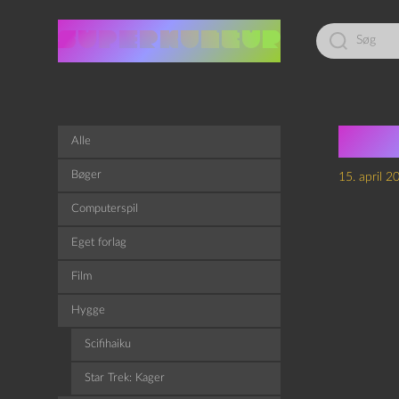
Led
efter:
Sea 
Alle
Bøger
15. april 2
Computerspil
Eget forlag
Film
Hygge
Scifihaiku
Star Trek: Kager