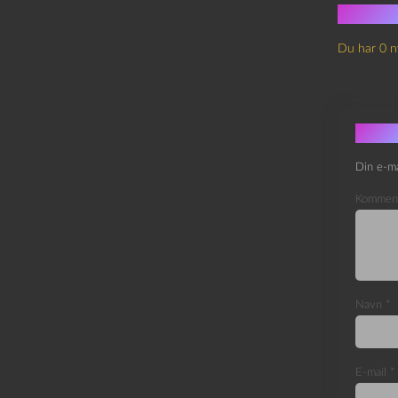
Ingen
Du har 0 n
Skri
Din e-ma
Kommen
Navn
*
E-mail
*