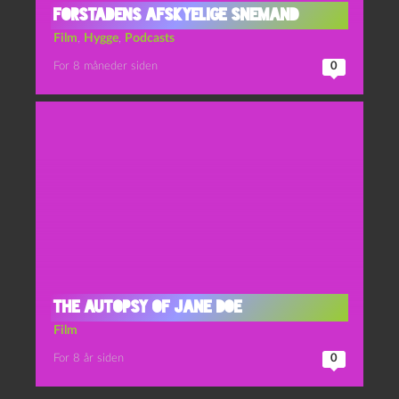
Forstadens Afskyelige Snemand
Film
,
Hygge
,
Podcasts
For 8 måneder siden
0
The Autopsy of Jane Doe
Film
For 8 år siden
0