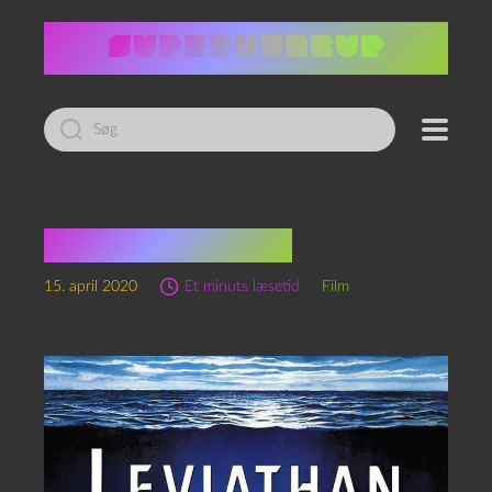
Led
efter:
Leviathan (1989)
15. april 2020
Et minuts læsetid
Film