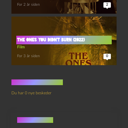
For 2 år siden
2
The ones you didn’t burn (2022)
Film
For 3 år siden
0
Ingen kommentarer
Du har 0 nye beskeder
Skriv et svar