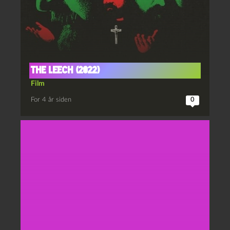
The leech (2022)
Film
For 4 år siden
0