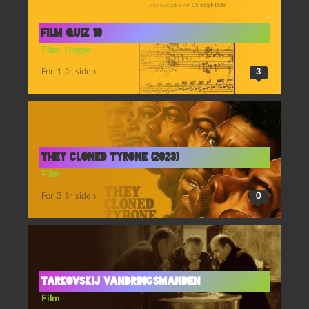
film quiz 10
Film
,
Hygge
For 1 år siden
3
They cloned Tyrone (2023)
Film
For 3 år siden
0
Tarkovskij Vandringsmanden
Film