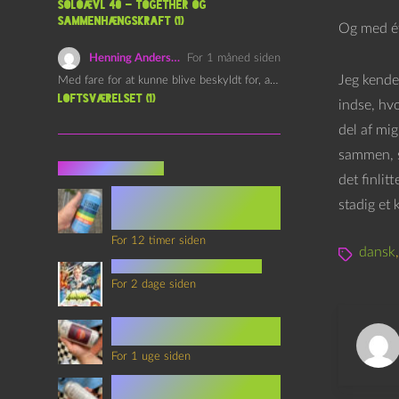
Soloævl 40 – Together og
sammenhængskraft (1)
Og med ét 
Henning Andersen
For 1 måned siden
Jeg kende
Med fare for at kunne blive beskyldt for, at være…
Loftsværelset (1)
indse, hvo
del af mig
sammen, s
Seneste indlæg
det finlit
Episode 360 – VHS Fast
stadig et 
Forward og
Notérgranater
For 12 timer siden
dansk
youtubes lyksaligheder
For 2 dage siden
Sommerskole Eksamen 4 –
Synth Wave og Venskab
For 1 uge siden
Sommerskole Eksamen 3 –
Synth Wave og Solipsisme