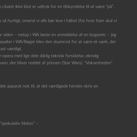
itatet ikke blot er udtryk for en tilskyndelse til at være “på”,
 så hurtigt, omend vi alle bør leve i håbet (for hvor faen skal vi
 år siden – netop i WA læste en anmeldelse af en bogserie: – jeg
e spalter i WA/Bøger blev den skamrost for at være et værk, der
kast værdigt.
opera med lige dele dårlig teknisk forståelse, elendig
sen, der bliver reddet af prinsen (Star Wars). “Voksenheden”
 det apparat nok til, at det værdigede hendes skriv en
“spekulativ fiktion” –