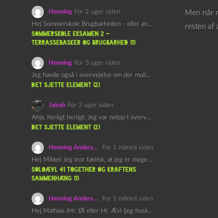
Henning
For 2 uger siden
Men når nu
Hej Sommerskole Brugbarheden - eller anvendeligheden - af "Øl&Ævl" er…
resten af 
Sommerskole Eksamen 2 –
Terrassebasker og Brugbarhed (1)
Henning
For 3 uger siden
Jeg havde også i overvejelse om der muligvis kunne være…
det sjette element (2)
Jakob
For 3 uger siden
Ahja, herligt herligt. Jeg var netop I overvejelser om at…
det sjette element (2)
Henning Andersen
For 1 måned siden
Hej Mikkel Jeg tror faktisk, at jeg er meget enig…
Soloævl 41 Together og Kraftens
Sammenhæng (1)
Henning Andersen
For 1 måned siden
Hej Mathias (Hr. Øl eller Hr. Ævl (jeg husker ikke…