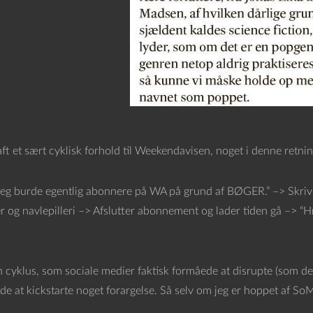
ft et sært cyklisk forhold til Weekendavisen, noget i denne retnin
g burde egentlig abonnere på WA på grund af BØGER.” –> Skriver
r og navlepilleri –> Afslutter abonnement og lader tiden gå –> 
n cyklus, som sociale medier faktisk formåede at disrupte (som det
e at kickstarte noget forargelse. Så selv om jeg er hoppet af SoM