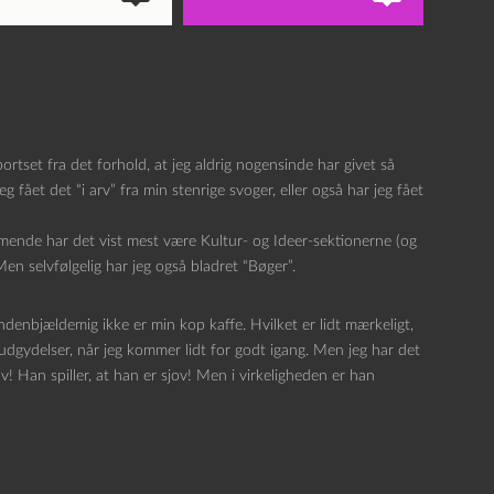
rtset fra det forhold, at jeg aldrig nogensinde har givet så
ået det “i arv” fra min stenrige svoger, eller også har jeg fået
mende har det vist mest være Kultur- og Ideer-sektionerne (og
Men selvfølgelig har jeg også bladret “Bøger”.
ndenbjældemig ikke er min kop kaffe. Hvilket er lidt mærkeligt,
dgydelser, når jeg kommer lidt for godt igang. Men jeg har det
 Han spiller, at han er sjov! Men i virkeligheden er han