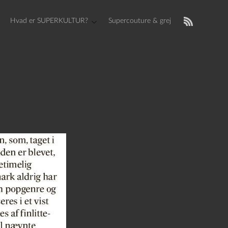
Hvad er SUPERKULTUR?
Supercouture & grej