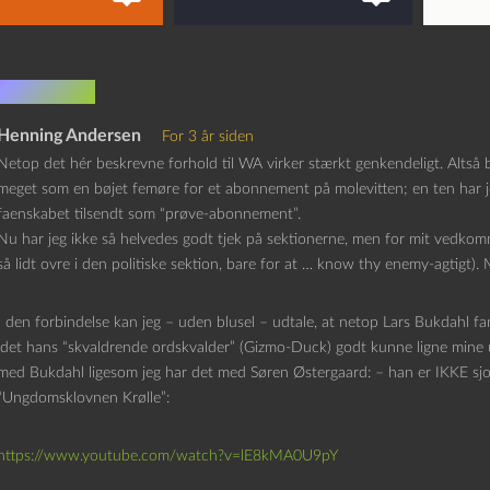
mentarer
Henning Andersen
For 3 år siden
Netop det hér beskrevne forhold til WA virker stærkt genkendeligt. Altså bo
meget som en bøjet femøre for et abonnement på molevitten; en ten har jeg f
faenskabet tilsendt som “prøve-abonnement”.
Nu har jeg ikke så helvedes godt tjek på sektionerne, men for mit vedkom
så lidt ovre i den politiske sektion, bare for at … know thy enemy-agtigt). 
I den forbindelse kan jeg – uden blusel – udtale, at netop Lars Bukdahl fa
idet hans “skvaldrende ordskvalder” (Gizmo-Duck) godt kunne ligne mine u
med Bukdahl ligesom jeg har det med Søren Østergaard: – han er IKKE sjov!
“Ungdomsklovnen Krølle”:
https://www.youtube.com/watch?v=lE8kMA0U9pY