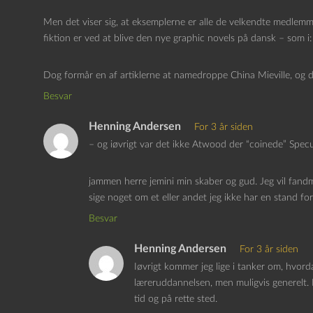
Men det viser sig, at eksemplerne er alle de velkendte medlemmer 
fiktion er ved at blive den nye graphic novels på dansk – som i:
Dog formår en af artiklerne at namedroppe China Mieville, og de
Besvar
Henning Andersen
For 3 år siden
– og iøvrigt var det ikke Atwood der “coinede” Specul
jammen herre jemini min skaber og gud. Jeg vil fandme
sige noget om et eller andet jeg ikke har en stand fo
Besvar
Henning Andersen
For 3 år siden
Iøvrigt kommer jeg lige i tanker om, hvorda
læreruddannelsen, men muligvis generelt. 
tid og på rette sted.