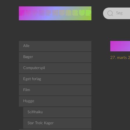
Led
efter:
Scif
Alle
Bøger
27. marts 
Computerspil
Eget forlag
Film
Hygge
Scifihaiku
Star Trek: Kager