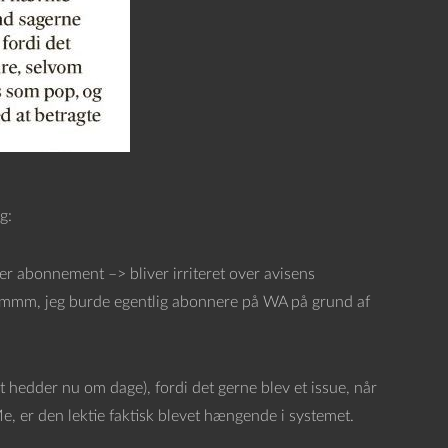
g:
 abonnement –> bliver irriteret over avisens
“Hmmm, jeg burde egentlig abonnere på WA på grund af
 hedder nu om dage), fordi det gerne blev et issue, når
e, er den lektie faktisk blevet hængende i systemet.