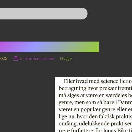
i er nu finlitteratur
2023
2 minutters læsetid
Hygge