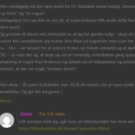
Men selvfølgelig må der være point for Hr. Bukdahls (sene) indsigt, dersom c
“up-front” og “en vogue”.
Beklageligvis tror jeg ikke en dyt på, at supertankeren WA skulle skifte kurs
ellers leve?)
Og grunden til denne min animositet er, at jeg for ganske nylig – okay: et
husker ikke anmelderen, jeg husker ikke titlen på bogserien, men over fir
nu – NU – var beviset for at science fiction var blevet voksen(!) og et øje
OG: – så viste det sig, at dreje sig om en temmelig uhåndtérbar gang space-
emulering af noget Paul Anderson og dybest set et folkeeventyr og prinses
bestod i, at der var nogle “erotiske afsnit”!
Men okay: – Ét point til Bukdahl, men 10 til din hustru, for at have rystet
anmeldelse. Og gid det må gavne –
Besvar
Janus
For 3 år siden
Lidt apropos faldt jeg i går over, at Litteratursiden har tema om 
https://litteratursiden.dk/temaer/spekulativ-fiktion