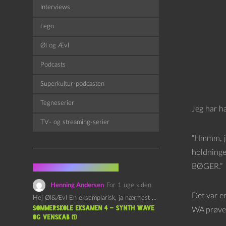
Interviews
Lego
Øl og Ævl
Podcasts
Superkultur-podcasten
Tegneserier
Jeg har ha
TV- og streaming-serier
“Hmmm, je
holdninge
BØGER.”
Fra kommentarsporet
Henning Andersen
For 1 uge siden
Det var e
Hej Øl&Ævl En eksemplarisk, ja nærmest yndefuld, afslutning på SOMMERSKOLEN.…
Sommerskole Eksamen 4 – Synth Wave
WA prøved
og Venskab (1)