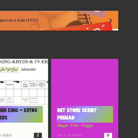
gers on a train (1951)
en King – kryds
Det Store Skridt
ærs
Fremad
Bøger
,
Film
,
Hygge
r siden
2
For 4 år siden
0