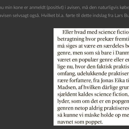
 min kone er anmeldt (positivt) i avisen, må den naturligvis købe
avisen selvsagt også. Hvilket bl.a. førte til dette indslag fra Lars B