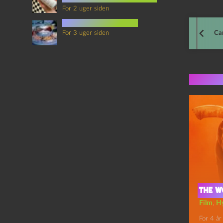
For 2 uger siden
mad i science fiction
For 3 uger siden
Ca
Flere 
The w
Film
,
H
For 4 år