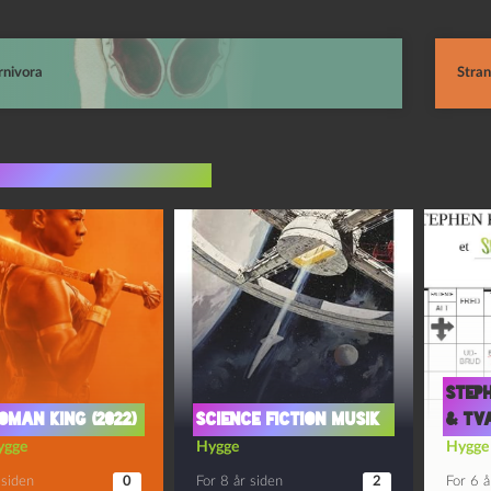
rnivora
Stran
indlæg i samme dur
Steph
oman king (2022)
Science fiction musik
& tv
ygge
Hygge
Hygge
 siden
0
For 8 år siden
2
For 6 å