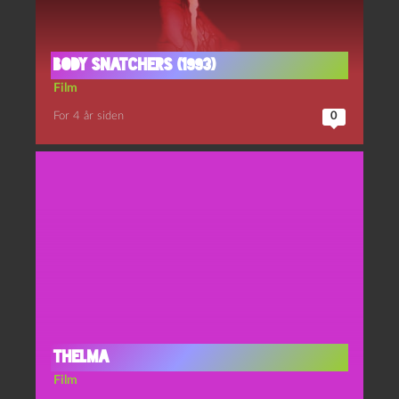
Body snatchers (1993)
Film
For 4 år siden
0
Thelma
Film