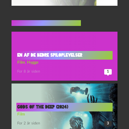
Flere indlæg i samme dur
En af de bedre spiloplevelser
Film
,
Hygge
For 8 år siden
1
Gods of the Deep (2024)
Film
For 2 år siden
3