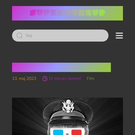
Led
efter:
Theaters of war (2022)
13. maj 2023
Et minuts læsetid
Film