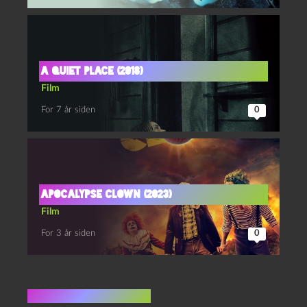
A Quiet Place (2018)
Film
For 7 år siden
0
Apocalypse clown (2023)
Film
For 3 år siden
0
Ingen kommentarer