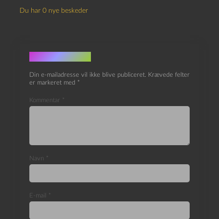
Du har 0 nye beskeder
Skriv et svar
Din e-mailadresse vil ikke blive publiceret.
Krævede felter
er markeret med
*
Kommentar
*
Navn
*
E-mail
*