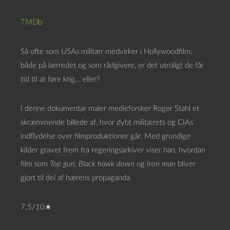
TMDb
Så ofte som USAs militær medvirker i Hollywoodfilm,
både på lærredet og som rådgivere, er det utroligt de får
tid til at føre krig… eller?
I denne dokumentar maler medieforsker Roger Stahl et
skræmmende billede af, hvor dybt militærets og CIAs
indflydelse over filmproduktioner går. Med grundige
kilder gravet frem fra regeringsarkiver viser han, hvordan
film som
Top gun
,
Black hawk down
og
Iron man
bliver
gjort til del af hærens propaganda.
7.5/10★