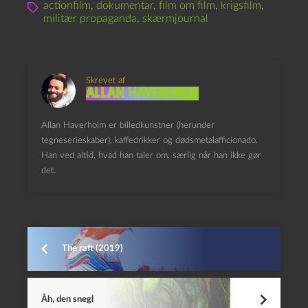
actionfilm
,
dokumentar
,
film om film
,
krigsfilm
,
militær propaganda
,
skærmjournal
Skrevet af
Allan Haverholm
Allan Haverholm er billedkunstner (herunder
tegneserieskaber), kaffedrikker og dødsmetalafficionado.
Han ved altid, hvad han taler om, særlig når han ikke gør
det.
The raft (2019)
Åh, den snegl