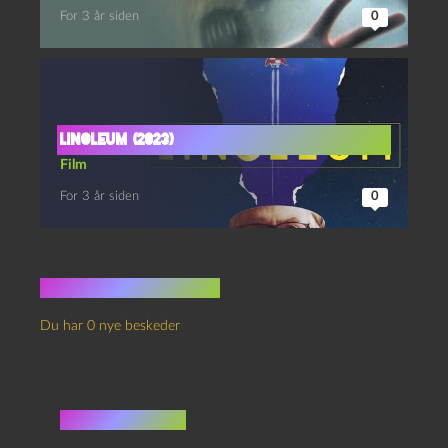
For 3 år siden
0
Linoleum (2023)
Film
For 3 år siden
0
Ingen kommentarer
Du har 0 nye beskeder
Skriv et svar