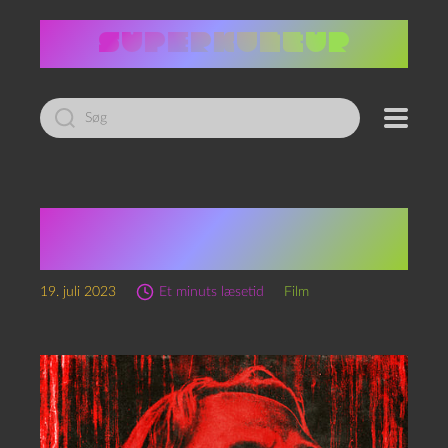
Led
efter:
The unkindness of
ravens (2016)
19. juli 2023
Et minuts læsetid
Film