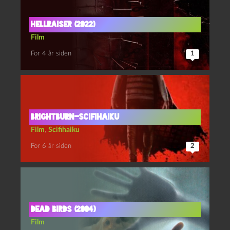
Hellraiser (2022)
Film
For 4 år siden
1
Brightburn-scifihaiku
Film
,
Scifihaiku
For 6 år siden
2
Dead birds (2004)
Film