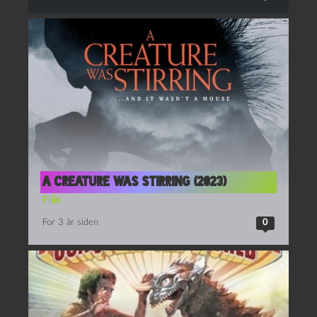
A creature was stirring (2023)
Film
For 3 år siden
0