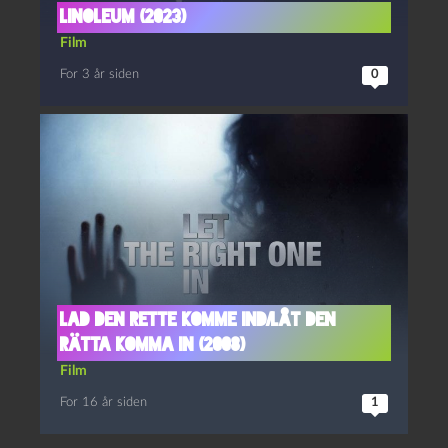
Linoleum (2023)
Film
For 3 år siden
0
Lad den rette komme ind/Låt den
rätta komma in (2008)
Film
For 16 år siden
1