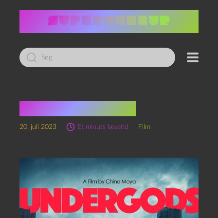
Led
efter:
Undergods (2020)
20. juli 2023
Et minuts læsetid
Film