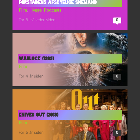
Forstadens Afskyelige Snemand
Film
,
Hygge
,
Podcasts
For 8 måneder siden
0
Warlock (1989)
Film
For 4 år siden
0
Knives Out (2019)
Film
For 6 år siden
0