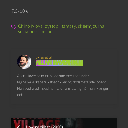
7.5/10★
Chino Moya
,
dystopi
,
fantasy
,
skærmjournal
,
socialpessimisme
Skrevet af
Allan Haverholm
Allan Haverholm er billedkunstner (herunder
tegneserieskaber), kaffedrikker og dødsmetalafficionado.
Han ved altid, hvad han taler om, særlig når han ikke gør
det.
Howling village (2020)