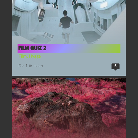
film quiz 2
Film
,
Hygge
For 1 år siden
5