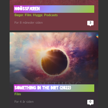
noössfæren
Bøger
,
Film
,
Hygge
,
Podcasts
For 8 måneder siden
3
Something in the dirt (2022)
Film
For 4 år siden
0