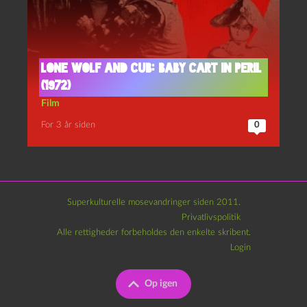
Lone wolf and cub: Baby cart in peril
(1972)
Film
For 3 år siden
0
Superkulturelle mosevandringer siden 2011.
Privatlivspolitik
Alle rettigheder forbeholdes den enkelte skribent.
Login
Op igen