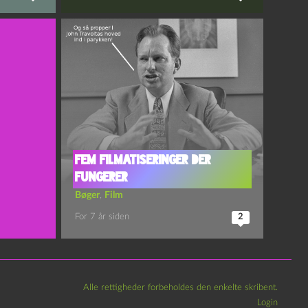
Fem filmatiseringer der
fungerer
Bøger
,
Film
For 7 år siden
2
Alle rettigheder forbeholdes den enkelte skribent.
Login