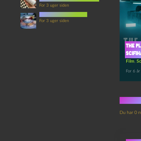
For 3 uger siden
mad i science fiction
For 3 uger siden
The P
scifih
Film
,
Sc
For 6 år
Ingen
Du har 0 n