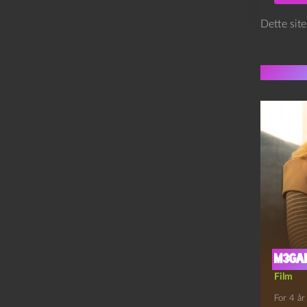
Dette sit
Flere 
M3gan
Film
For 4 år