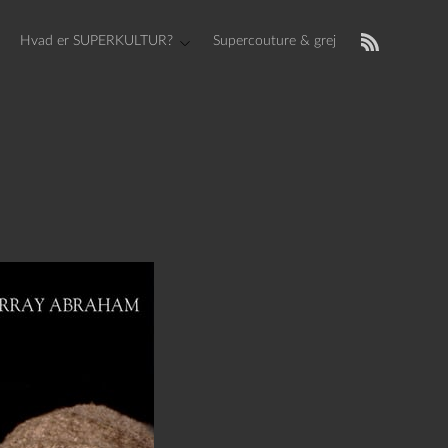
Hvad er SUPERKULTUR?
Supercouture & grej