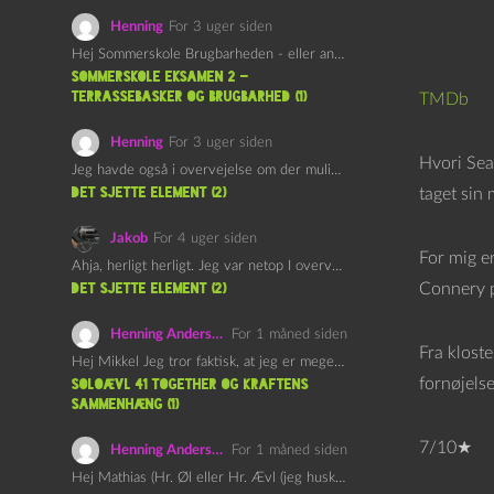
Henning
For 3 uger siden
Hej Sommerskole Brugbarheden - eller anvendeligheden - af "Øl&Ævl" er…
Sommerskole Eksamen 2 –
Terrassebasker og Brugbarhed (1)
TMDb
Henning
For 3 uger siden
Hvori Sea
Jeg havde også i overvejelse om der muligvis kunne være…
det sjette element (2)
taget sin
Jakob
For 4 uger siden
For mig 
Ahja, herligt herligt. Jeg var netop I overvejelser om at…
Connery p
det sjette element (2)
Henning Andersen
For 1 måned siden
Fra kloste
Hej Mikkel Jeg tror faktisk, at jeg er meget enig…
fornøjelse
Soloævl 41 Together og Kraftens
Sammenhæng (1)
7/10★
Henning Andersen
For 1 måned siden
Hej Mathias (Hr. Øl eller Hr. Ævl (jeg husker ikke…