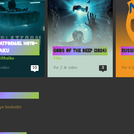
latform/El Hoyo-
aiku
Gods of the Deep (2024)
Russi
ifihaiku
Film
Film
,
P
 siden
10
For 2 år siden
3
For 4 å
 kommentarer
ye beskeder