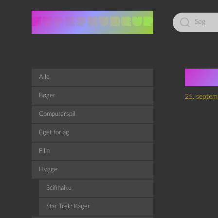
Led
efter:
Rose
Alle
Bøger
25. septem
Computerspil
Eget forlag
Film
Hygge
Scifihaiku
Star Trek: Kager