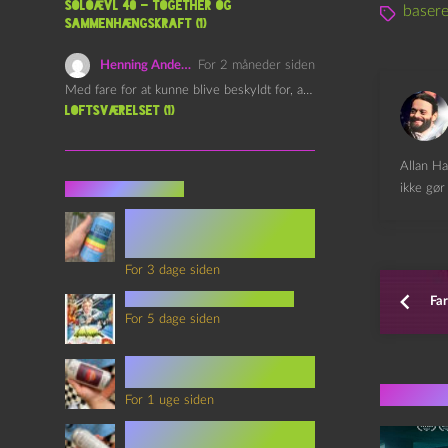
Soloævl 40 – Together og
basere
sammenhængskraft (1)
Henning Andersen
For 2 måneder siden
Med fare for at kunne blive beskyldt for, at være…
Loftsværelset (1)
Allan Ha
Seneste indlæg
ikke gør 
Episode 360 – VHS Fast
Forward og
Notérgranater
For 3 dage siden
youtubes lyksaligheder
Far
For 5 dage siden
Sommerskole Eksamen 4 –
Synth Wave og Venskab
Flere 
For 1 uge siden
Sommerskole Eksamen 3 –
Synth Wave og Solipsisme