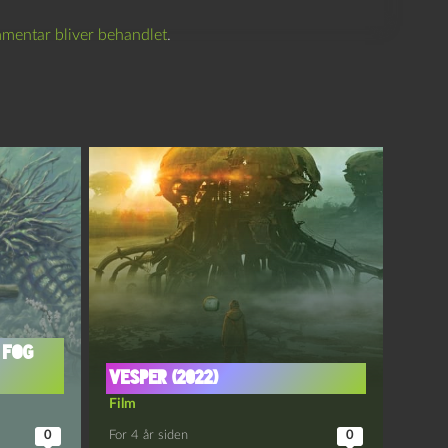
mentar bliver behandlet
.
 Fog
Vesper (2022)
Film
0
For 4 år siden
0