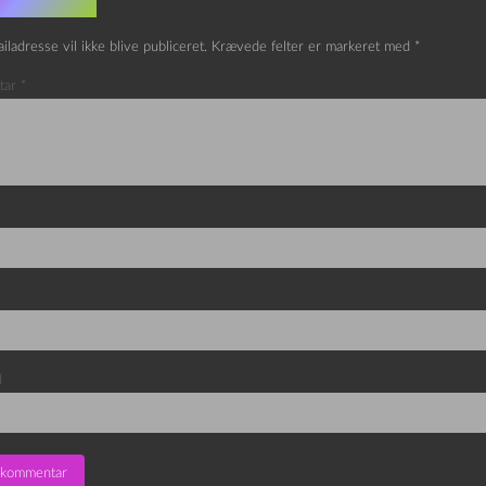
v et svar
iladresse vil ikke blive publiceret.
Krævede felter er markeret med
*
tar
*
d