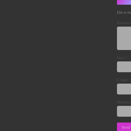
Skri
Din e-ma
Kommen
Navn
*
E-mail
*
Webste