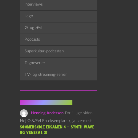
Interviews
Lego
Øl og Ævl
Podcasts
Superkultur-podcasten
Tegneserier
TV- og streaming-serier
Fra kommentarsporet
Henning Andersen
For 1 uge siden
Hej Øl&Ævl En eksemplarisk, ja nærmest yndefuld, afslutning på SOMMERSKOLEN.…
Sommerskole Eksamen 4 – Synth Wave
og Venskab (1)