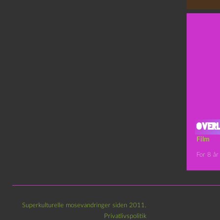
Overl
Film
For 8 år
Superkulturelle mosevandringer siden 2011.
Privatlivspolitik