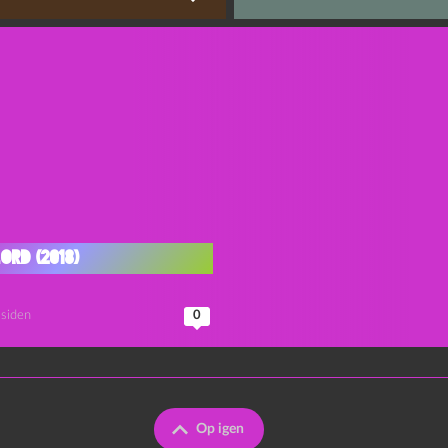
ord (2018)
 siden
0
Op igen