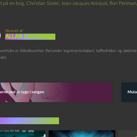
t på en bog
,
Christian Slater
,
Jean-Jacques Annaud
,
Ron Perlman
Skrevet af
Allan Haverholm
verholm er billedkunstner (herunder tegneserieskaber), kaffedrikker og dødsmeta
det.
erne ved at ryge i sengen
Mutan
indlæg i samme dur