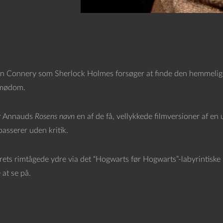
n Connery som Sherlock Holmes forsøger at finde den hemmelige dø
 mødom.
er Annauds
Rosens navn
en af de få, vellykkede filmversioner af en 
asserer uden kritik.
rets rimtågede ydre via det “Hogwarts før Hogwarts”-labyrintiske bib
 at se på.