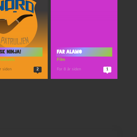
sk Ninja!
Far Alamo
odcasts
Film
r siden
2
For 8 år siden
1