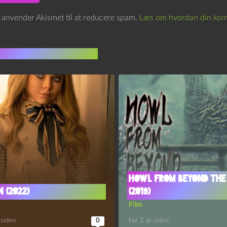
e anvender Akismet til at reducere spam.
Læs om hvordan din kom
indlæg i samme dur
Howl from Beyond the
 (2022)
(2019)
Film
 siden
0
For 2 år siden