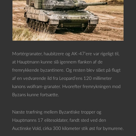
Mortérgranater, haubitzere og AK-47’ere var rigeligt til,
at Hauptmann kunne slå igennem flanken af de
fremrykkende byzantinere. Og resten blev slået på flugt
af en vedvarende ild fra Leopard’ens 120 millimeter
kanons wolfram-granater. Hvorefter fremrykningen mod
Byzans kunne fortsætte.
Næste træfning mellem Byzantiske tropper og
Hauptmanns 17 elitesoldater, fandt sted ved den
Auctinske Vold, cirka 300 kilometer stik øst for bymurene.