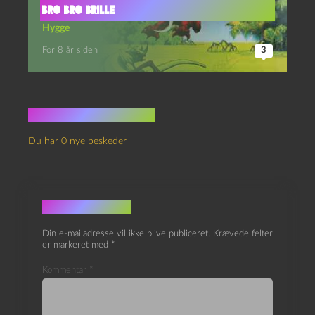
BRO BRO BRILLE
Hygge
For 8 år siden
3
Ingen kommentarer
Du har 0 nye beskeder
Skriv et svar
Din e-mailadresse vil ikke blive publiceret.
Krævede felter
er markeret med
*
Kommentar
*