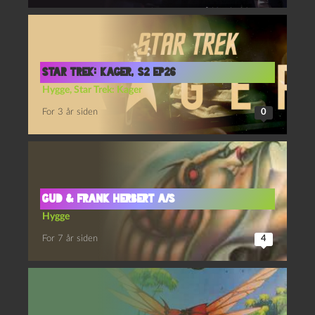
Star Trek: Kager, S2 Ep26
Hygge
,
Star Trek: Kager
For 3 år siden
0
Gud & Frank Herbert a/s
Hygge
For 7 år siden
4