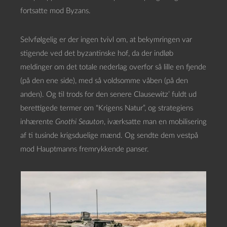
fortsatte mod Byzans.
Selvfølgelig er der ingen tvivl om, at bekymringen var
stigende ved det byzantinske hof, da der indløb
meldinger om det totale nederlag overfor så lille en fjende
(på den ene side), med så voldsomme våben (på den
anden). Og til trods for den senere Clausewitz’ fuldt ud
berettigede termer om “Krigens Natur”, og strategiens
inhærente
Gnothi Seauton
, iværksatte man en mobilisering
af ti tusinde krigsduelige mænd. Og sendte dem vestpå
mod Hauptmanns fremrykkende panser.