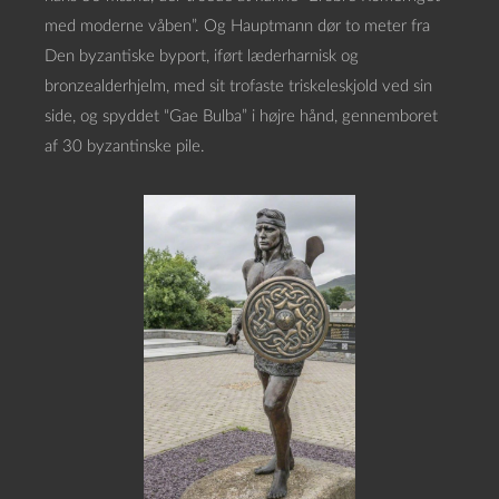
med moderne våben”. Og Hauptmann dør to meter fra
Den byzantiske byport, iført læderharnisk og
bronzealderhjelm, med sit trofaste triskeleskjold ved sin
side, og spyddet “Gae Bulba” i højre hånd, gennemboret
af 30 byzantinske pile.