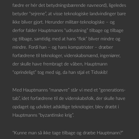
fædre er hér det betydningsbærende navneord), ligeledes
betyder “sejrene”, at visse teknologiske landvindinger bare
ikke bliver gjort. Herunder militær-teknologiske – og
derfor falder Hauptmanns “udrustning” tilbage og tilbage
og tilbage, samtidig med at hans “flok” bliver mindre og
mindre. Fordi han – og hans kompatrioter – dræber
forfædrene til teknologer, videnskabsmænd, ingeniører,
der skulle have frembragt de våben, Hauptmann
“oprindeligt” tog med sig, da han stjal et Tidsskib!
Med Hauptmanns “manøvre” står vi med et “generations-
tab”, idet forfædrene til de videnskabsfolk, der skulle have
opdaget og udviklet adskillige teknologier, blev dræbt i
Hauptmanns “byzantinske krig”.
“Kunne man så ikke tage tilbage og dræbe Hauptmann?”