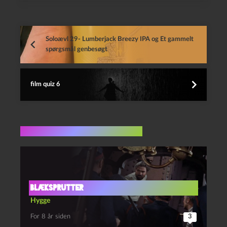
Soloævl 29- Lumberjack Breezy IPA og Et gammelt
spørgsmål genbesøgt
film quiz 6
Flere indlæg i samme dur
Blæksprutter
Hygge
For 8 år siden
3