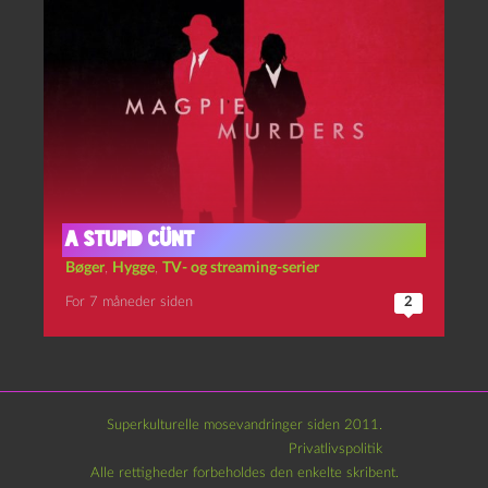
A stupid cünt
Bøger
,
Hygge
,
TV- og streaming-serier
For 7 måneder siden
2
Superkulturelle mosevandringer siden 2011.
Privatlivspolitik
Alle rettigheder forbeholdes den enkelte skribent.