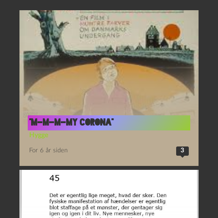
“M-M-M-MY CORONA”
Hygge
For 6 år siden
3