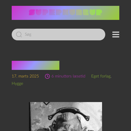
Led
efter:
Mens tid er
17. marts 2025
6 minutters læsetid
Eget forlag
,
Hygge