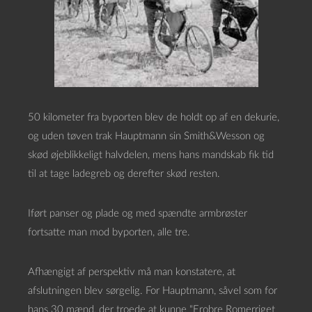
50 kilometer fra byporten blev de holdt op af en dekurie,
og uden tøven trak Hauptmann sin Smith&Wesson og
skød øjeblikkeligt halvdelen, mens hans mandskab fik tid
til at tage ladegreb og derefter skød resten.
Iført panser og plade og med spændte armbrøster
fortsatte man mod byporten, alle tre.
Afhængigt af perspektiv må man konstatere, at
afslutningen blev sørgelig. For Hauptmann, såvel som for
hans 30 mænd, der troede at kunne “Erobre Romerriget