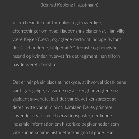
(Konrad Koblenz Hauptmann)
Vi er i besiddelse af fortrinlige, og troværdige,
efterretninger om hvad Hauptmanns planer var. Han ville
være Kejser/Cæsar, og agtede derfor at indtage Byzans i
det 4. århundrede, hjulpet af 30 trofaste og hengivne
mænd og kvinder, hvervet fra det regiment, han tilforn
havde været oberst for.
Det er hér på sin plads at indskyde, at ihvorvel tidsskibene
var tilgængelige, så var de også strengt bevogtede og
sjældent anvendte, idet det var blevet konstateret at
deres nytte var af minimal karaktér. Deres primære
anvendelse var som observationsposter, der kunne
indsamle information om historiske begivenheder, som
ville kunne komme historieforskningen til gode. For