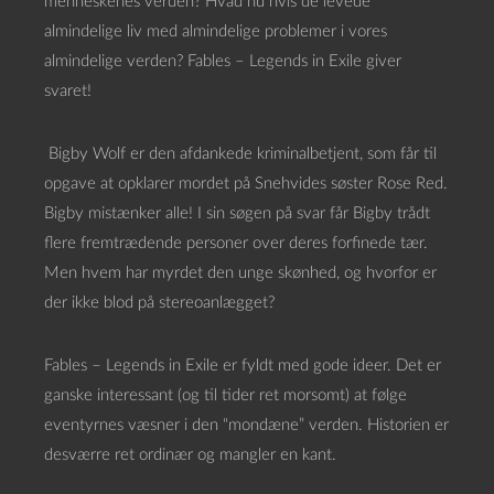
menneskenes verden? Hvad nu hvis de levede
almindelige liv med almindelige problemer i vores
almindelige verden? Fables – Legends in Exile giver
svaret!
Bigby Wolf er den afdankede kriminalbetjent, som får til
opgave at opklarer mordet på Snehvides søster Rose Red.
Bigby mistænker alle! I sin søgen på svar får Bigby trådt
flere fremtrædende personer over deres forfinede tær.
Men hvem har myrdet den unge skønhed, og hvorfor er
der ikke blod på stereoanlægget?
Fables – Legends in Exile er fyldt med gode ideer. Det er
ganske interessant (og til tider ret morsomt) at følge
eventyrnes væsner i den “mondæne” verden. Historien er
desværre ret ordinær og mangler en kant.