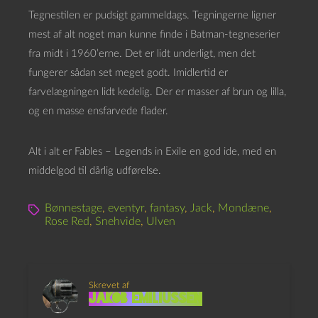
Tegnestilen er pudsigt gammeldags. Tegningerne ligner
mest af alt noget man kunne finde i Batman-tegneserier
fra midt i 1960’erne. Det er lidt underligt, men det
fungerer sådan set meget godt. Imidlertid er
farvelægningen lidt kedelig. Der er masser af brun og lilla,
og en masse ensfarvede flader.
Alt i alt er Fables – Legends in Exile en god ide, med en
middelgod til dårlig udførelse.
Bønnestage
,
eventyr
,
fantasy
,
Jack
,
Mondæne
,
Rose Red
,
Snehvide
,
Ulven
Skrevet af
Jakob Emiliussen