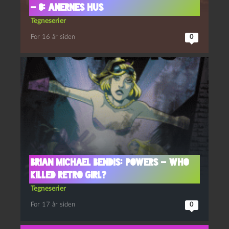
– 0: Anernes hus
Tegneserier
For 16 år siden
0
Brian Michael Bendis: Powers – Who
Killed Retro Girl?
Tegneserier
For 17 år siden
0