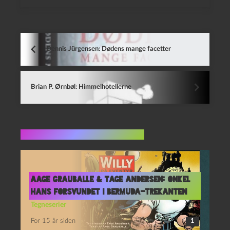
Dennis Jürgensen: Dødens mange facetter
Brian P. Ørnbøl: Himmelhotellerne
Flere indlæg i samme dur
Aage Grauballe & Tage Andersen: Onkel
Hans forsvundet i Bermuda-Trekanten
Tegneserier
For 15 år siden
1