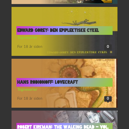
Edward Gorey: Den epiplektiske cykel
Tegneserier
For 18 år siden
0
Hans Rodionoff: Lovecraft
Tegneserier
For 18 år siden
0
Robert Kirkman: The Walking Dead – Vol.