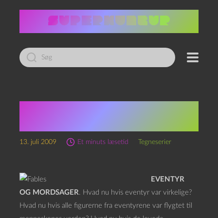
Led
efter:
Bill Willingham: Fables –
Legends in Exile
13. juli 2009
Et minuts læsetid
Tegneserier
EVENTYR
OG MORDSAGER
. Hvad nu hvis eventyr var virkelige?
Hvad nu hvis alle figurerne fra eventyrene var flygtet til