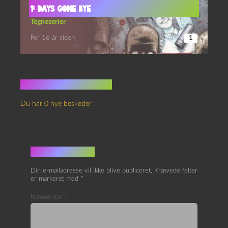
1: Days Gone Bye
Tegneserier
For 16 år siden
1
Ingen kommentarer
Du har 0 nye beskeder
Skriv et svar
Din e-mailadresse vil ikke blive publiceret.
Krævede felter
er markeret med
*
Kommentar
*