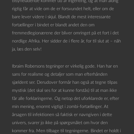
tilsyneladende kommer ud af ingenting, og at man aldrig
rigtig får at vide om de er forsvundet helt, eller om de
bare lever videre i skjul. Blandt de mest interessante
fortællinger i bindet er blandt andet den om
fremmedlegionærene der bliver omringet på et fort i det
nordlige Afrika. Her sidder de i flere år, for til slut at – nåh
ja, læs den selv!
Ibraim Robersons tegninger er virkelig gode. Han har en
sans for realisme og detaljer som man efterhånden
sjældent ser. Derudover formår han også at tegne tilpas
mystisk (det skal ses for at kunne forstås) til at man ikke
får alle forklaringerne. Og netop det uforklarede er, efter
min mening, enormt vigtigt i zombi-fortællinger. At
årsagen til infektionen så faktisk er navngiven i dette
univers, svarer jo ikke på spørgsmålet om hvor den
kommer fra. Men tilbage til tegningerne. Bindet er holdt i