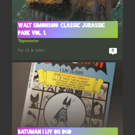
Walt Simonson: Classic Jurassic
Park vol. 1.
Tegneserier
For 15 år siden
0
Batuman i liv og død