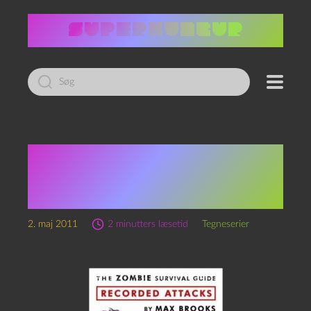
Led
efter:
Max Brooks: The Zombie
Survival Guide –
Recorded Attacks
2. maj 2011
2 minutters læsetid
Tegneserier