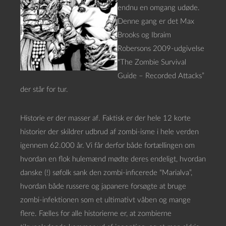
endnu en omgang udøde.
Denne gang er det Max
Brooks og Ibraim
Robersons 2009-udgivelse
“The Zombie Survival
Guide – Recorded Attacks”
der står for tur.
Historie er der masser af. Faktisk er der hele 12 korte
historier der skildrer udbrud af zombi-isme i hele verden
igennem 62.000 år. Vi får derfor både fortællingen om
hvordan en flok hulemænd mødte deres endeligt, hvordan
danske (!) søfolk sank den zombi-inficerede “Marialva”,
hvordan både russere og japanere forsøgte at bruge
zombi-infektionen som et ultimativt våben og mange
flere. Fælles for alle historierne er, at zombierne