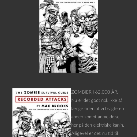
ZOMBIER I 62.000 ÅR.
Nu er det godt nok ikke så
længe siden at vi bragte en
anden zombi-anmeldelse
her på den elektriske kanin.
Alligevel er det nu tid til