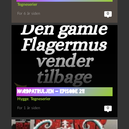
Tegneserier
For 6 år siden
0
Nørdpatruljen – Episode 21!
Hygge
,
Tegneserier
For 1 år siden
0