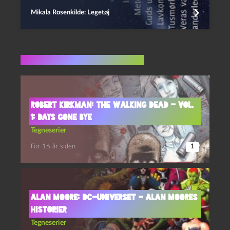
Mikala Rosenkilde: Legetøj
Flere indlæg i samme dur
Robert Kirkman: The Walking Dead – Vol.
1: Days Gone Bye
Tegneserier
For 16 år siden
1
Alan Moore: DC-universet – Alan Moores
historier
Tegneserier