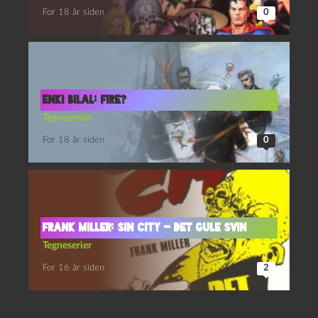
For 18 år siden
0
Enki Bilal: Fire?
Tegneserier
For 18 år siden
0
Frank Miller: Sin City – Det gule svin
Tegneserier
For 16 år siden
2