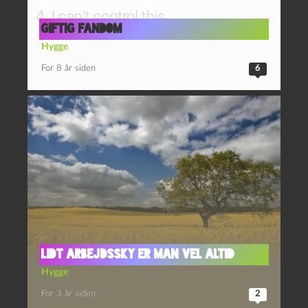
Giftig fandom
Hygge
For 8 år siden
6
Lidt arbejdssky er man vel altid
Hygge
For 3 år siden
2