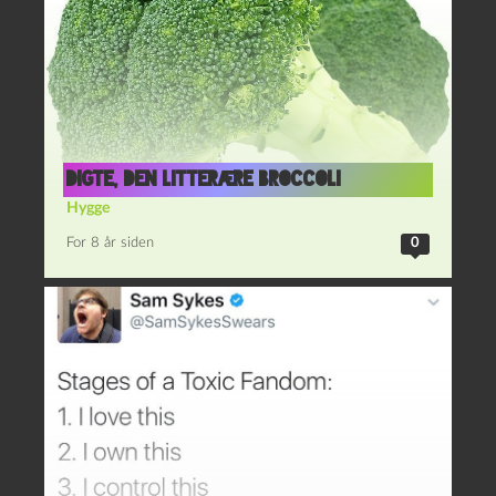
Digte, den litterære broccoli
Hygge
For 8 år siden
0