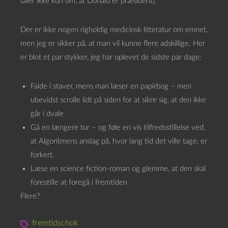
taler ikke kun om, at Donald er præsident).
Der er ikke nogen righoldig medicinsk litteratur om emnet,
men jeg er sikker på, at man vil kunne flere adskillige. Her
er blot et par stykker, jeg har oplevet de sidste par dage:
Falde i staver, mens man læser en papirbog – men
ubevidst scrolle lidt på siden for at sikre sig, at den ikke
går i dvale
Gå en længere tur – og føle en vis tilfredsstillelse ved,
at Algoritmens anslag på, hvor lang tid det ville tage, er
forkert.
Læse en science fiction-roman og glemme, at den skal
forestille at foregå i fremtiden
Flere?
fremtidschok