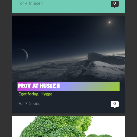
For 4 år siden
0
PRØV AT HUSKE II
Eget forlag
,
Hygge
For 7 år siden
0