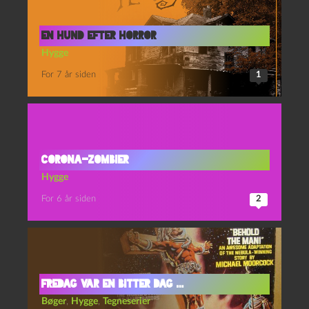
En hund efter horror
Hygge
For 7 år siden
1
Corona-zombier
Hygge
For 6 år siden
2
fredag var en bitter dag …
Bøger
,
Hygge
,
Tegneserier