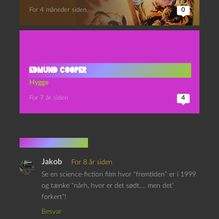
For 4 måneder siden
0
Edmund Cooper
Hygge
For 7 år siden
4
4 kommentarer
Jakob
For 8 år siden
Se en science-fiction film hvor “fremtiden” er i 1999
og tænke “nårh, hvor er det sødt…. men det’
forkert”!
Besvar