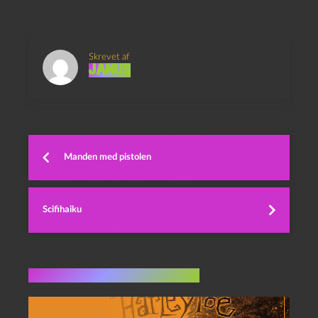
Skrevet af
Janus
Manden med pistolen
Scifihaiku
Flere indlæg i samme dur