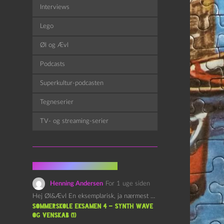
Interviews
Lego
Øl og Ævl
Podcasts
Superkultur-podcasten
Tegneserier
TV- og streaming-serier
Fra kommentarsporet
Henning Andersen
For 1 uge siden
Hej Øl&Ævl En eksemplarisk, ja nærmest yndefuld, afslutning på SOMMERSKOLEN.…
Sommerskole Eksamen 4 – Synth Wave
og Venskab (1)