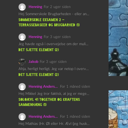
Henning
For 2 uger siden
Hej Sommerskole Brugbarheden - eller anvendeligheden - af "Øl&Ævl" er…
Sommerskole Eksamen 2 –
Terrassebasker og Brugbarhed (1)
Henning
For 3 uger siden
Jeg havde også i overvejelse om der muligvis kunne være…
det sjette element (2)
Jakob
For 3 uger siden
Ahja, herligt herligt. Jeg var netop I overvejelser om at…
det sjette element (2)
Henning Andersen
For 1 måned siden
Hej Mikkel Jeg tror faktisk, at jeg er meget enig…
Soloævl 41 Together og Kraftens
Sammenhæng (1)
Henning Andersen
For 1 måned siden
Hej Mathias (Hr. Øl eller Hr. Ævl (jeg husker ikke…