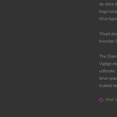
de store t
bog/compu
blive typ
Tilsæt de
hvordan St
The Diamo
Vigtige el
udforske,
blive spæ
trukket læ
Neal 