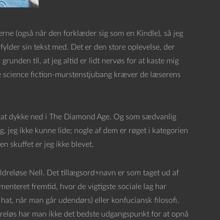
erne (også når den forklæder sig som en Kindle), så jeg
s) fylder sin tekst med. Det er den store oplevelse, der
grunden til, at jeg altid er lidt nervøs for at kaste mig
e science fiction-murstenstjubang kræver de læserens
r at dykke ned i The Diamond Age. Og som sædvanlig
, jeg ikke kunne lide; nogle af dem er røget i kategorien
en skuffet er jeg ikke blevet.
ldreløse Nell. Det tillægsord+navn er som taget ud af
gmenteret fremtid, hvor de vigtigste sociale lag har
 hat, når man går udendørs) eller konfuciansk filosofi.
reløs har man ikke det bedste udgangspunkt for at opnå