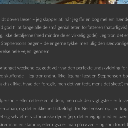
lidt doven læser – jeg slapper af, når jeg får en bog mellem hænd
tid god til at fange alle de små genialiteter, forfatteren (naturligvi
g, ikke detaljerne (med mindre de er virkelig gode). Jeg tror, det er 
 Stephensons bøger – de er gerne tykke, men ulig den sædvanlig
ærelse hele vejen igennem.
rlænget weekend og godt vejr var den perfekte undskyldning fo
ke skuffende – jeg tror endnu ikke, jeg har læst en Stephenson-bog
faktisk ikke, hvad der foregik, men det var fedt, mens det skete”, m
person – eller rettere en af dem, men nok den vigtigste – er foræ
-roman, og det er ikke helt tilfældigt, for Nell vokser op i en fra
t sig selv efter victorianske dyder (jep, det er vigtigt med en pæn
hører man en stamme, eller også er man på røven – og som foræld