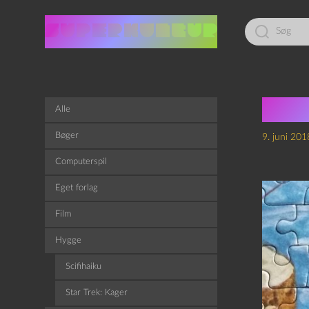
Led
efter:
The
Alle
Bøger
9. juni 201
Computerspil
Eget forlag
Film
Hygge
Scifihaiku
Star Trek: Kager