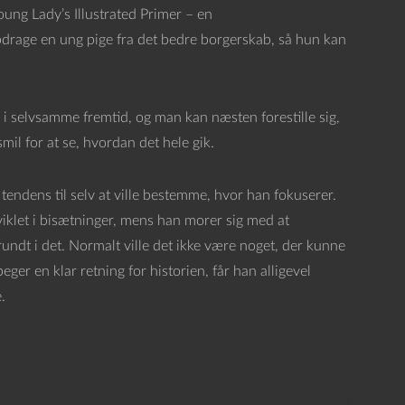
Young Lady’s Illustrated Primer – en
rage en ung pige fra det bedre borgerskab, så hun kan
i selvsamme fremtid, og man kan næsten forestille sig,
mil for at se, hvordan det hele gik.
endens til selv at ville bestemme, hvor han fokuserer.
fviklet i bisætninger, mens han morer sig med at
ndt i det. Normalt ville det ikke være noget, der kunne
r en klar retning for historien, får han alligevel
.