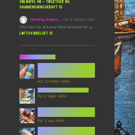
Soloævl 40 – Together og
sammenhængskraft (1)
Henning Andersen
For 1 måned siden
Med fare for at kunne blive beskyldt for, at være…
Loftsværelset (1)
Seneste indlæg
Episode 360 – VHS Fast
Forward og
Notérgranater
For 13 timer siden
youtubes lyksaligheder
For 2 dage siden
Sommerskole Eksamen 4 –
Synth Wave og Venskab
For 1 uge siden
Sommerskole Eksamen 3 –
Synth Wave og Solipsisme