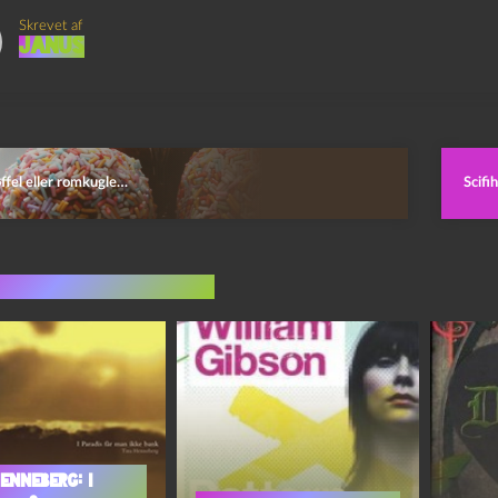
Skrevet af
Janus
ffel eller romkugle…
Scifi
indlæg i samme dur
enneberg: I