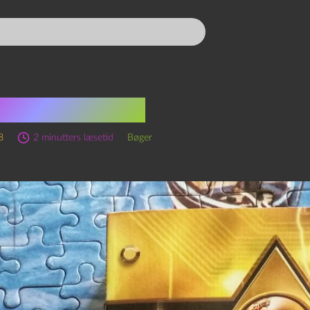
 Diamond Age
8
2 minutters læsetid
Bøger