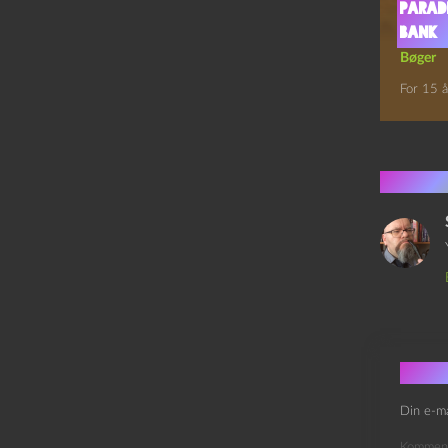
Parad
bank
Bøger
For 15 å
1 kom
Skri
Din e-ma
Kommen