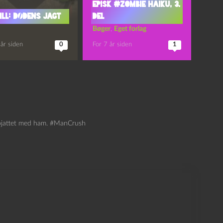
Episk #zombie haiku, 3.
ill: Dødens Jagt
del
Bøger
,
Eget forlag
år siden
0
For 7 år siden
1
t pjattet med ham. #ManCrush