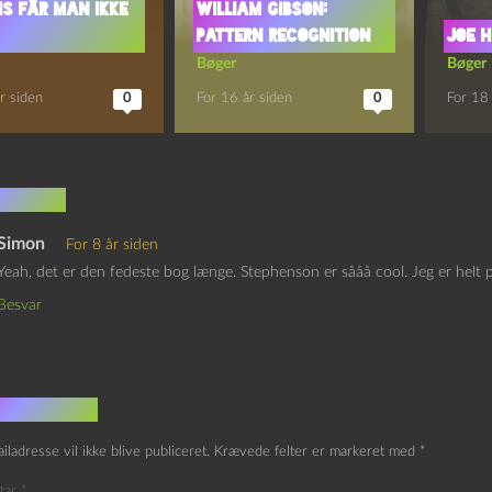
is får man ikke
William Gibson:
Pattern Recognition
Joe H
Bøger
Bøger
r siden
0
For 16 år siden
0
For 18 
mentar
Simon
For 8 år siden
Yeah, det er den fedeste bog længe. Stephenson er sååå cool. Jeg er hel
Besvar
v et svar
iladresse vil ikke blive publiceret.
Krævede felter er markeret med
*
tar
*