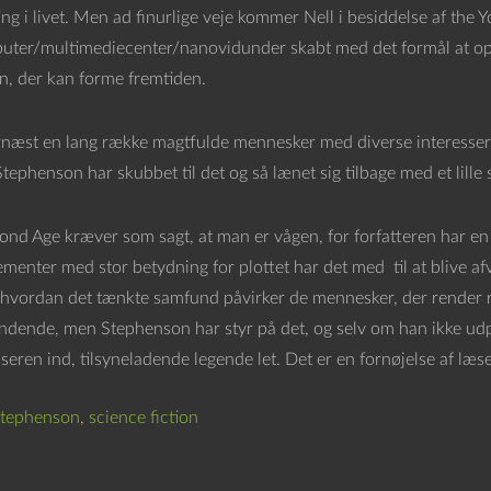
ing i livet. Men ad finurlige veje kommer Nell i besiddelse af the 
ter/multimediecenter/nanovidunder skabt med det formål at opd
en, der kan forme fremtiden.
rnæst en lang række magtfulde mennesker med diverse interesser 
ephenson har skubbet til det og så lænet sig tilbage med et lille s
nd Age kræver som sagt, at man er vågen, for forfatteren har en t
ementer med stor betydning for plottet har det med til at blive a
 hvordan det tænkte samfund påvirker de mennesker, der render ru
ndende, men Stephenson har styr på det, og selv om han ikke udpege
seren ind, tilsyneladende legende let. Det er en fornøjelse af læse
Stephenson
,
science fiction