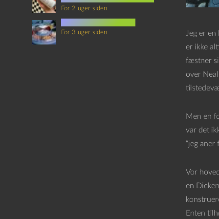
For 2 uger siden
mad i science fiction
For 3 uger siden
Jeg er en 
er ikke al
fæstner si
over Neal
tilstedev
Men en fo
var det ik
“jeg aner 
Vor hoved
en Dickens
konstruere
Enten til