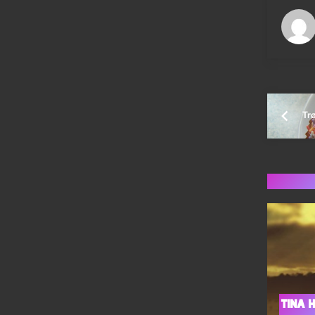
Trø
Flere 
Tina H