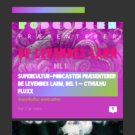
Flere indlæg i samme dur
Superkultur-podcasten præsenterer:
De levendes larm, del 1 — Cthulhu
Fluxx
Superkultur-podcasten
For 2 år siden
5