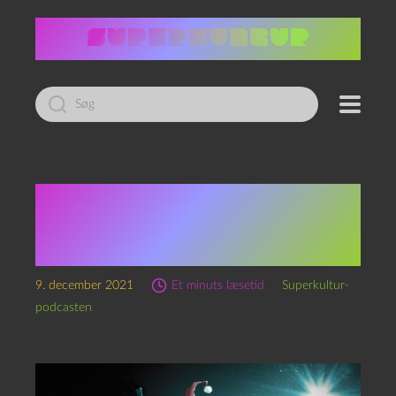
Led
efter:
Æ YwlQuest, kapitel 9:
Skyggen over Mariager
fjord
9. december 2021
Et minuts læsetid
Superkultur-
podcasten