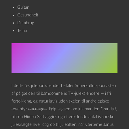
Guitar
Gesundheit
Dambrug
Teitur
Om Julekalenderen
2021
I dette års julepodkalender betaler Superkultur-podcasten
af på gælden til barndommens TV-julekalendere — i fri
fortolkieng, og naturligvis uden skelen til andre episke
æventyr
om ringen
. Følg sagaen om julemanden Grandalf,
nissen Himbo Sadsaggins og et vekslende antal islandske
juleknægte hver dag op til juleaften, når værterne Janus