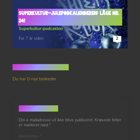
Superkultur-julepodkalenderen: Låge nr.
24!
Superkultur-podcasten
For 7 år siden
2
Ingen kommentarer
Du har 0 nye beskeder
Skriv et svar
Din e-mailadresse vil ikke blive publiceret.
Krævede felter
er markeret med
*
Kommentar
*