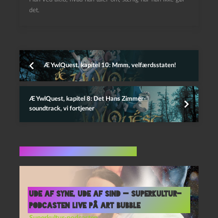
det.
Æ YwlQuest, kapitel 10: Mmm, velfærdsstaten!
Æ YwlQuest, kapitel 8: Det Hans Zimmer-
soundtrack, vi fortjener
Flere indlæg i samme dur
Ude af syne, ude af sind — Superkultur-
podcasten live på Art Bubble