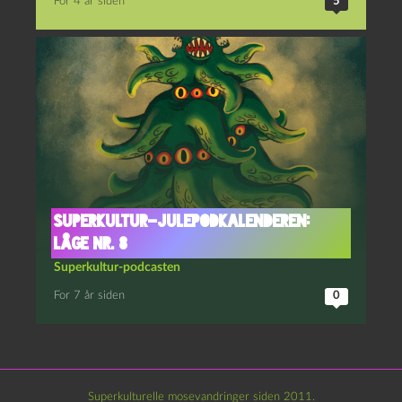
For 4 år siden
5
Superkultur-julepodkalenderen:
Låge nr. 8
Superkultur-podcasten
For 7 år siden
0
Superkulturelle mosevandringer siden 2011.