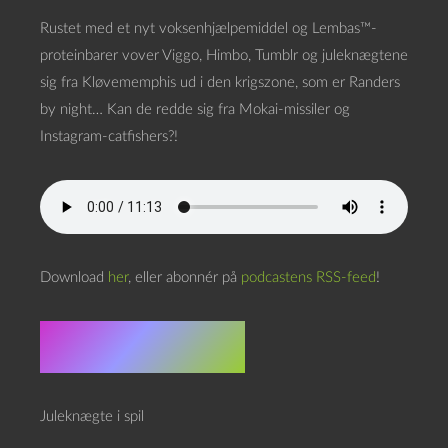
Rustet med et nyt voksenhjælpemiddel og Lembas™-
proteinbarer vover Viggo, Himbo, Tumblr og juleknægtene
sig fra Kløvememphis ud i den krigszone, som er Randers
by night… Kan de redde sig fra Mokai-missiler og
Instagram-catfishers?!
Download
her
, eller abonnér på
podcastens RSS-feed
!
Doom scroll
Juleknægte i spil