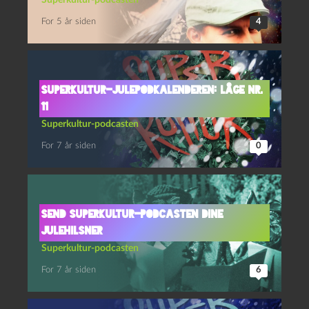
Superkultur-podcasten
For 5 år siden
4
Superkultur-julepodkalenderen: Låge nr.
11
Superkultur-podcasten
For 7 år siden
0
Send Superkultur-podcasten dine
julehilsner
Superkultur-podcasten
For 7 år siden
6