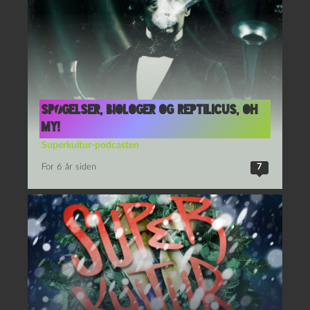
Spøgelser, biologer og Reptilicus, oh
my!
Superkultur-podcasten
For 6 år siden
7