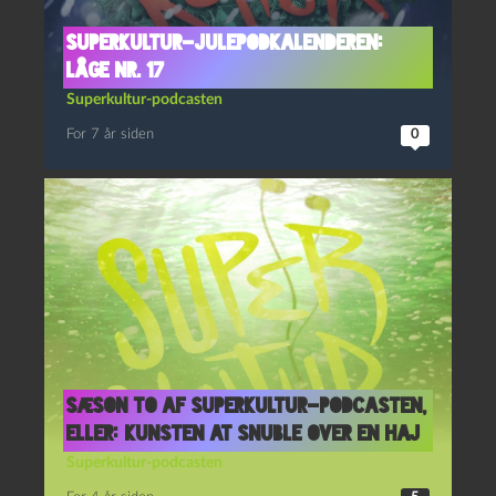
Superkultur-julepodkalenderen:
Låge nr. 17
Superkultur-podcasten
For 7 år siden
0
Sæson to af Superkultur-podcasten,
eller: kunsten at snuble over en haj
Superkultur-podcasten