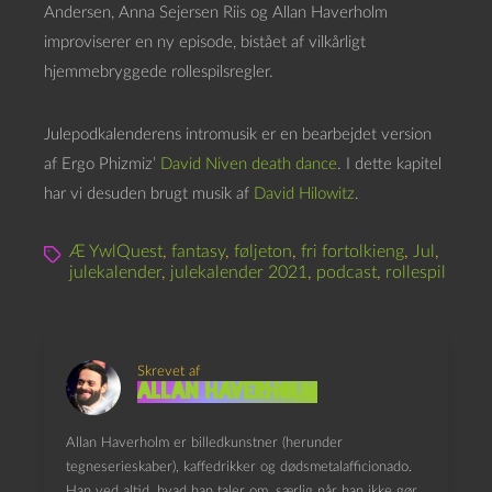
Andersen, Anna Sejersen Riis og Allan Haverholm
improviserer en ny episode, bistået af vilkårligt
hjemmebryggede rollespilsregler.
Julepodkalenderens intromusik er en bearbejdet version
af Ergo Phizmiz’
David Niven death dance
. I dette kapitel
har vi desuden brugt musik af
David Hilowitz
.
Æ YwlQuest
,
fantasy
,
føljeton
,
fri fortolkieng
,
Jul
,
julekalender
,
julekalender 2021
,
podcast
,
rollespil
Skrevet af
Allan Haverholm
Allan Haverholm er billedkunstner (herunder
tegneserieskaber), kaffedrikker og dødsmetalafficionado.
Han ved altid, hvad han taler om, særlig når han ikke gør