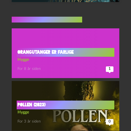
Flere indlæg i samme dur
Orangutanger er farlige
Hygge
For 8 år siden
1
Pollen (2023)
Hygge
For 3 år siden
0