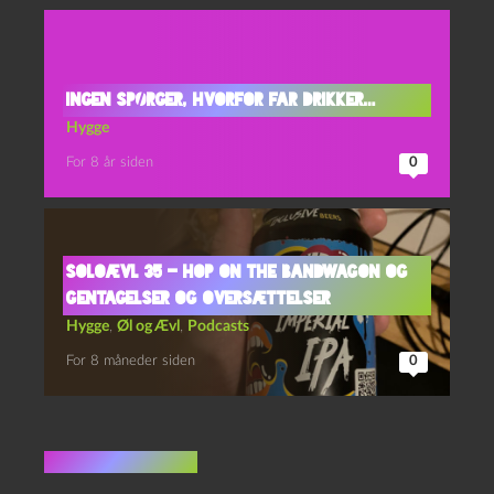
Ingen spørger, hvorfor far drikker…
Hygge
For 8 år siden
0
Soloævl 35 – Hop on the Bandwagon og
Gentagelser og Oversættelser
Hygge
,
Øl og Ævl
,
Podcasts
For 8 måneder siden
0
2 kommentarer