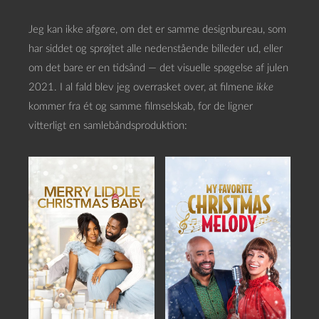
Jeg kan ikke afgøre, om det er samme designbureau, som
har siddet og sprøjtet alle nedenstående billeder ud, eller
om det bare er en tidsånd — det visuelle spøgelse af julen
2021. I al fald blev jeg overrasket over, at filmene
ikke
kommer fra ét og samme filmselskab, for de ligner
vitterligt en samlebåndsproduktion: