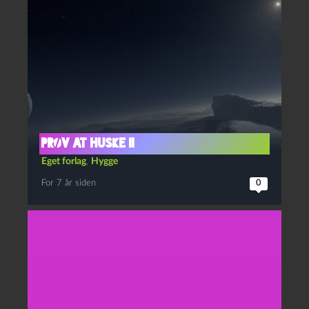
PRØV AT HUSKE II
Eget forlag
,
Hygge
For 7 år siden
0