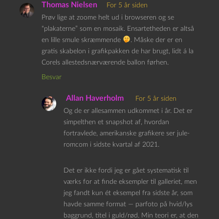
Thomas Nielsen
For 5 år siden
Prøv lige at zoome helt ud i browseren og se
“plakaterne” som en mosaik. Ensartetheden er altså
en lille smule skræmmende
. Måske der er en
gratis skabelon i grafikpakken de har brugt, lidt á la
Corels allestedsnærværende ballon førhen.
Besvar
Allan Haverholm
For 5 år siden
Og de er allesammen udkommet i år. Det er
simpelthen et snapshot af, hvordan
fortravlede, amerikanske grafikere ser jule-
romcom i sidste kvartal af 2021.
Det er ikke fordi jeg er gået systematisk til
værks for at finde eksempler til galleriet, men
jeg fandt kun ét eksempel fra sidste år, som
havde samme format — parfoto på hvid/lys
baggrund, titel i guld/rød. Min teori er, at den