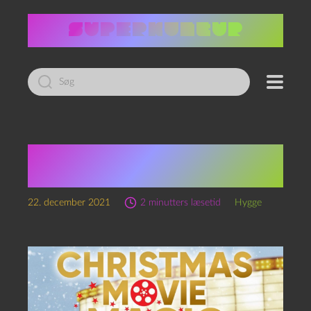
Led
efter:
Her er skabelonen for
årets harmløse julefilm
22. december 2021
2 minutters læsetid
Hygge