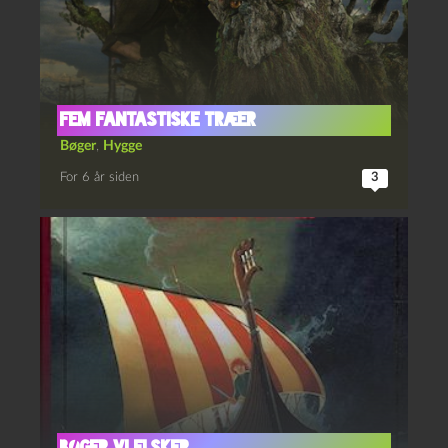
Fem fantastiske træer
Bøger
,
Hygge
For 6 år siden
3
Bøger vi elsker