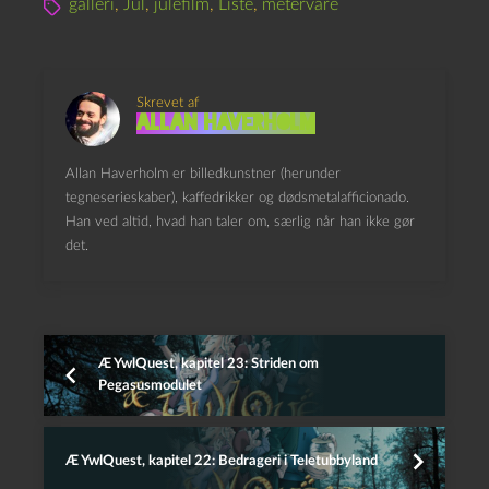
galleri
,
Jul
,
julefilm
,
Liste
,
metervare
Skrevet af
Allan Haverholm
Allan Haverholm er billedkunstner (herunder
tegneserieskaber), kaffedrikker og dødsmetalafficionado.
Han ved altid, hvad han taler om, særlig når han ikke gør
det.
Æ YwlQuest, kapitel 23: Striden om
Pegasusmodulet
Æ YwlQuest, kapitel 22: Bedrageri i Teletubbyland