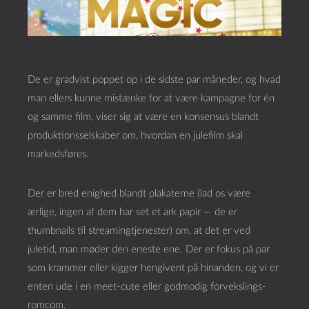
De er gradvist poppet op i de sidste par måneder, og hvad
man ellers kunne mistænke for at være kampagne for én
og samme film, viser sig at være en konsensus blandt
produktionsselskaber om, hvordan en julefilm skal
markedsføres.
Der er bred enighed blandt plakaterne (lad os være
ærlige, ingen af dem har set et ark papir — de er
thumbnails til streamingtjenester) om, at det er ved
juletid, man møder den eneste ene. Der er fokus på par
som krammer eller kigger hengivent på hinanden, og vi er
enten ude i en meet-cute eller godmodig forvekslings-
romcom.