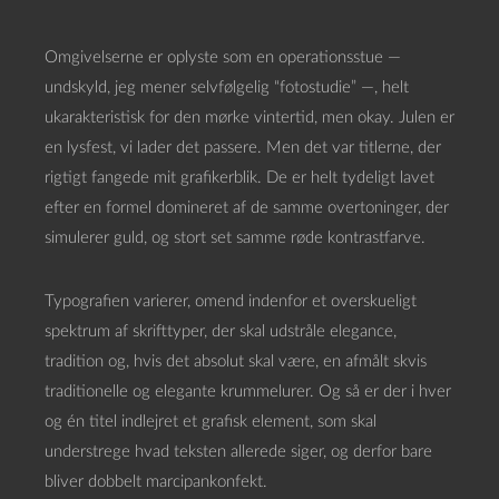
Omgivelserne er oplyste som en operationsstue —
undskyld, jeg mener selvfølgelig “fotostudie” —, helt
ukarakteristisk for den mørke vintertid, men okay. Julen er
en lysfest, vi lader det passere. Men det var titlerne, der
rigtigt fangede mit grafikerblik. De er helt tydeligt lavet
efter en formel domineret af de samme overtoninger, der
simulerer guld, og stort set samme røde kontrastfarve.
Typografien varierer, omend indenfor et overskueligt
spektrum af skrifttyper, der skal udstråle elegance,
tradition og, hvis det absolut skal være, en afmålt skvis
traditionelle og elegante krummelurer. Og så er der i hver
og én titel indlejret et grafisk element, som skal
understrege hvad teksten allerede siger, og derfor bare
bliver dobbelt marcipankonfekt.