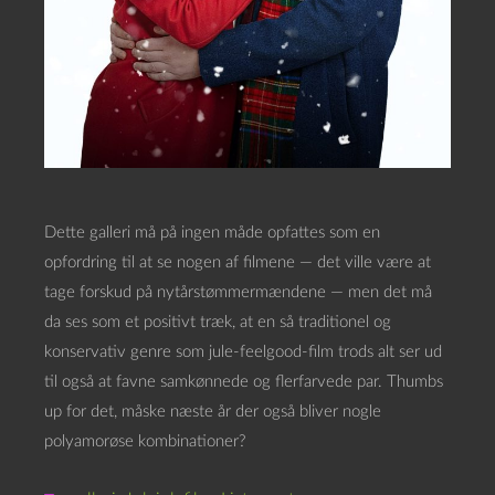
Dette galleri må på ingen måde opfattes som en
opfordring til at se nogen af filmene — det ville være at
tage forskud på nytårstømmermændene — men det må
da ses som et positivt træk, at en så traditionel og
konservativ genre som jule-feelgood-film trods alt ser ud
til også at favne samkønnede og flerfarvede par. Thumbs
up for det, måske næste år der også bliver nogle
polyamorøse kombinationer?