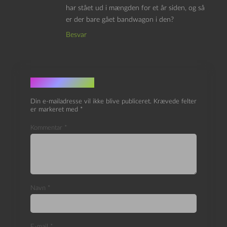
har stået ud i mængden for et år siden, og så
er der bare gået bandwagon i den?
Besvar
Skriv et svar
Din e-mailadresse vil ikke blive publiceret.
Krævede felter
er markeret med
*
Kommentar
*
Navn
*
E-mail
*