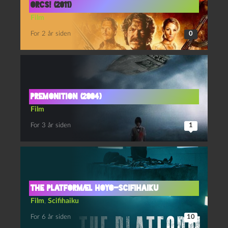
Orcs! (2011)
Film
For 2 år siden
0
Premonition (2004)
Film
For 3 år siden
1
The Platform/El Hoyo-scifihaiku
Film
,
Scifihaiku
For 6 år siden
10