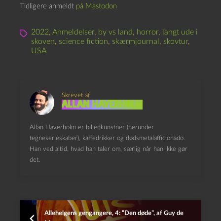
Tidligere anmeldt
på Mastodon
2022
,
Anmeldelser
,
by vs land
,
horror
,
langt ude i
skoven
,
science fiction
,
skærmjournal
,
skovtur
,
USA
Skrevet af
Allan Haverholm
Allan Haverholm er billedkunstner (herunder
tegneserieskaber), kaffedrikker og dødsmetalafficionado.
Han ved altid, hvad han taler om, særlig når han ikke gør
det.
Allehelgens gengangere, 4: “Den døde”, af Guy de