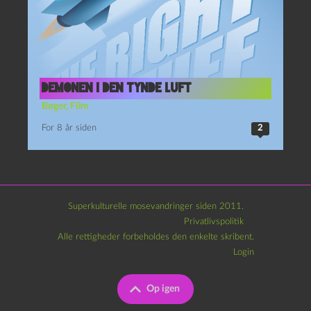
Demonen i den tynde luft
Bøger
,
Film
For 8 år siden
2
Superkulturelle mosevandringer siden 2011.
Privatlivspolitik
Alle rettigheder forbeholdes den enkelte skribent.
Login
Op igen