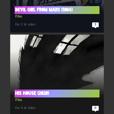
Devil Girl from Mars (1954)
Film
For 2 år siden
1
His house (2020)
Film
For 4 år siden
0