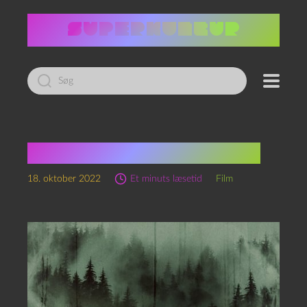
Led
efter:
Significant other (2022)
18. oktober 2022
Et minuts læsetid
Film