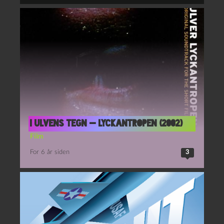
I ulvens tegn — Lyckantropen (2002)
Film
For 6 år siden
3