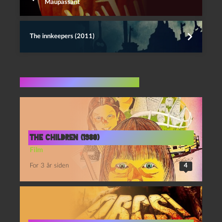
Maupassant
The innkeepers (2011)
Flere indlæg i samme dur
The Children (1980)
Film
For 3 år siden
4