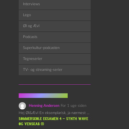
Interviews
Lego
Øl og Ævl
Podcasts
Superkultur-podcasten
Tegneserier
TV- og streaming-serier
Fra kommentarsporet
Henning Andersen
For 1 uge siden
Hej Øl&Ævl En eksemplarisk, ja nærmest yndefuld, afslutning på SOMMERSKOLEN.…
Sommerskole Eksamen 4 – Synth Wave
og Venskab (1)