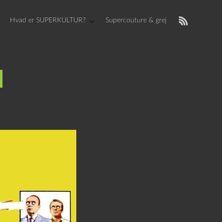
Hvad er SUPERKULTUR?
Supercouture & grej
)