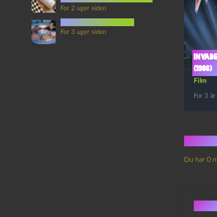
For 2 uger siden
mad i science fiction
For 3 uger siden
Invad
(1986)
Film
For 3 år
Ingen
Du har 0 n
Skri