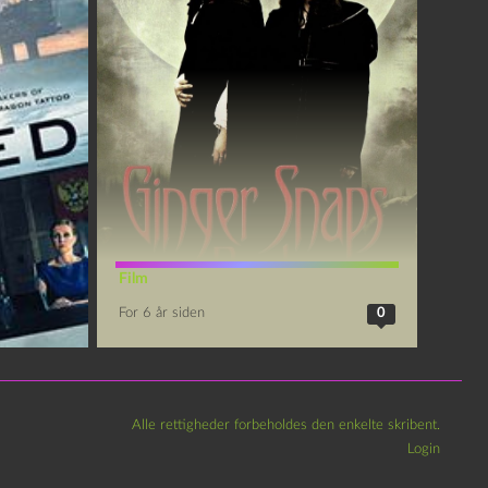
Film
For 6 år siden
0
Alle rettigheder forbeholdes den enkelte skribent.
Login