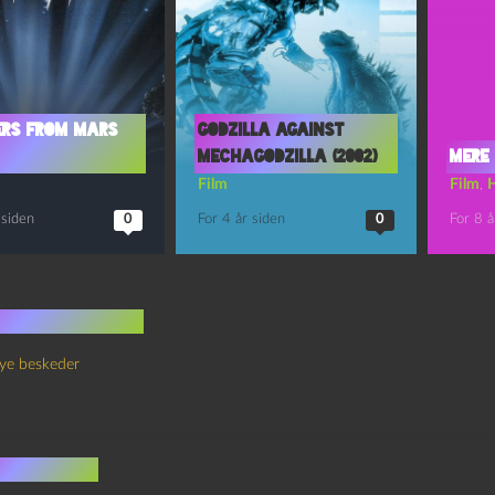
ers from Mars
Godzilla against
MechaGodzilla (2002)
Mere
Film
Film
,
 siden
0
For 4 år siden
0
For 8 å
 kommentarer
ye beskeder
v et svar