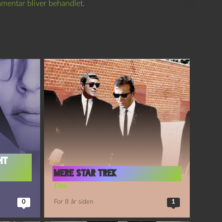
mentar bliver behandlet
.
ht
Mere Star Trek
Film
0
For 8 år siden
1