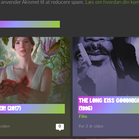
e anvender Akismet til at reducere spam.
Læs om hvordan din kom
indlæg i samme dur
The long kiss goodnig
r! (2017)
(1996)
Film
 siden
0
For 3 år siden