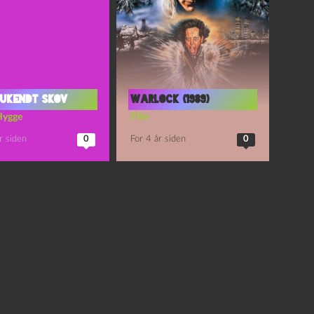
 ukendt skov
Warlock (1989)
Hygge
Film
r siden
0
For 4 år siden
0