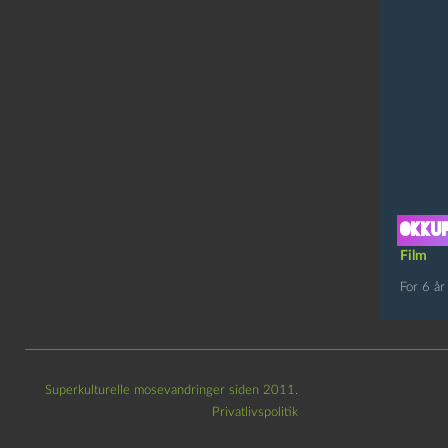
Okku
Film
For 6 år
Superkulturelle mosevandringer siden 2011.
Privatlivspolitik