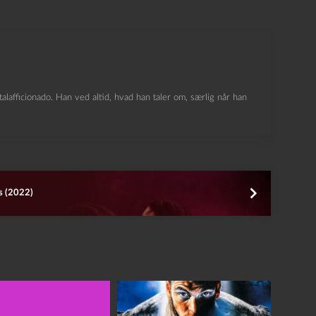
lafficionado. Han ved altid, hvad han taler om, særlig når han
s (2022)