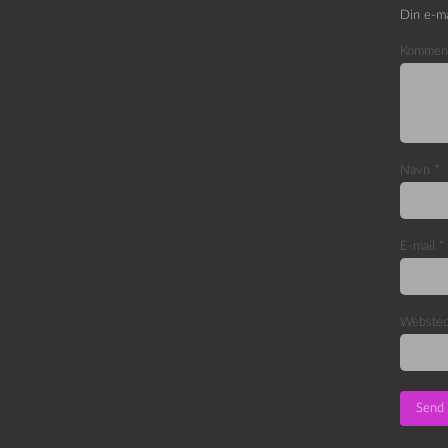
Din e-ma
Kommen
Navn
*
E-mail
*
Webste