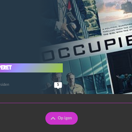
peret
 siden
5
Op igen