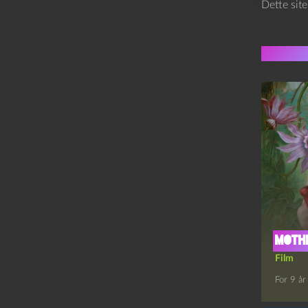
Dette sit
Flere 
mothe
Film
For 9 år