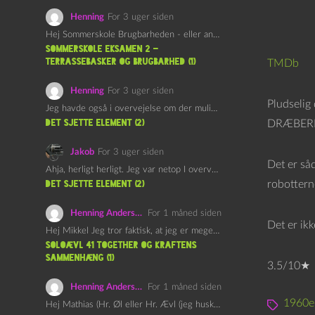
Henning
For 3 uger siden
Hej Sommerskole Brugbarheden - eller anvendeligheden - af "Øl&Ævl" er…
Sommerskole Eksamen 2 –
Terrassebasker og Brugbarhed (1)
TMDb
Henning
For 3 uger siden
Pludselig 
Jeg havde også i overvejelse om der muligvis kunne være…
det sjette element (2)
DRÆBER
Jakob
For 3 uger siden
Det er såd
Ahja, herligt herligt. Jeg var netop I overvejelser om at…
robottern
det sjette element (2)
Henning Andersen
For 1 måned siden
Det er ikk
Hej Mikkel Jeg tror faktisk, at jeg er meget enig…
Soloævl 41 Together og Kraftens
Sammenhæng (1)
3.5/10★
Henning Andersen
For 1 måned siden
1960e
Hej Mathias (Hr. Øl eller Hr. Ævl (jeg husker ikke…