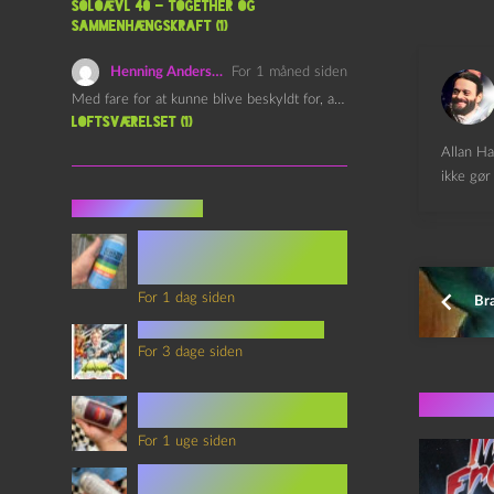
Soloævl 40 – Together og
sammenhængskraft (1)
Henning Andersen
For 1 måned siden
Med fare for at kunne blive beskyldt for, at være…
Loftsværelset (1)
Allan Ha
ikke gør 
Seneste indlæg
Episode 360 – VHS Fast
Forward og
Notérgranater
For 1 dag siden
Bra
youtubes lyksaligheder
For 3 dage siden
Sommerskole Eksamen 4 –
Flere 
Synth Wave og Venskab
For 1 uge siden
Sommerskole Eksamen 3 –
Synth Wave og Solipsisme