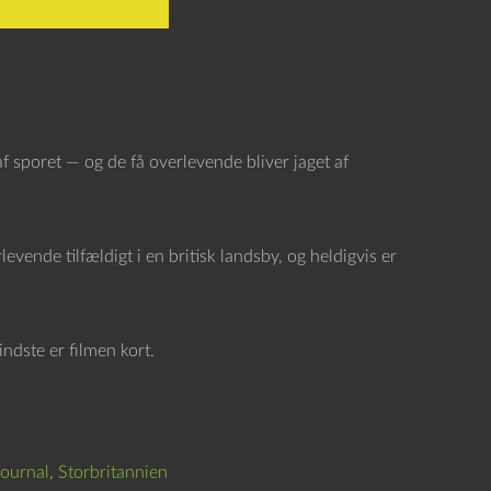
af sporet — og de få overlevende bliver jaget af
evende tilfældigt i en britisk landsby, og heldigvis er
ndste er filmen kort.
ournal
,
Storbritannien