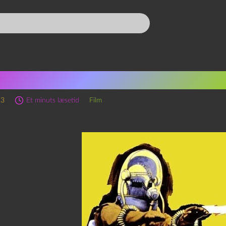
Earth dies screaming (1964
23
Et minuts læsetid
Film