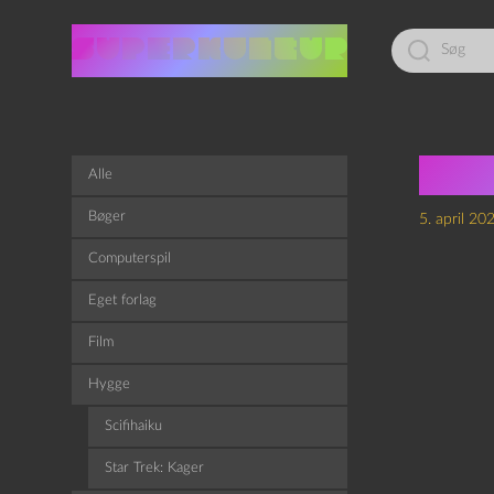
Led
efter:
The 
Alle
Bøger
5. april 20
Computerspil
Eget forlag
Film
Hygge
Scifihaiku
Star Trek: Kager