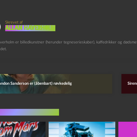
Skrevet af
Allan Haverholm
verholm er billedkunstner (herunder tegneserieskaber), kaffedrikker og dødsmeta
det.
ndon Sanderson er (åbenbart) røvkedelig
Siren
indlæg i samme dur