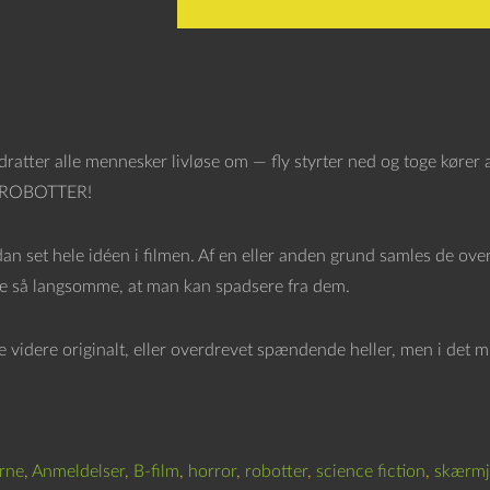
dratter alle mennesker livløse om — fly styrter ned og toge kører 
ROBOTTER!
an set hele idéen i filmen. Af en eller anden grund samles de overl
e så langsomme, at man kan spadsere fra dem.
e videre originalt, eller overdrevet spændende heller, men i det mi
rne
,
Anmeldelser
,
B-film
,
horror
,
robotter
,
science fiction
,
skærmj