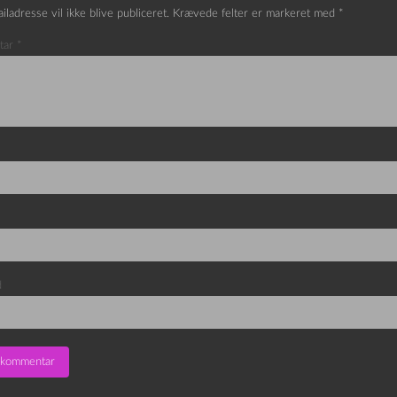
iladresse vil ikke blive publiceret.
Krævede felter er markeret med
*
tar
*
d