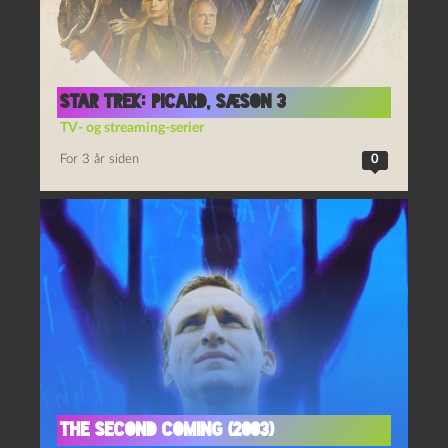
Star Trek: Picard, sæson 3
TV- og streaming-serier
For 3 år siden
0
The second coming (2003)