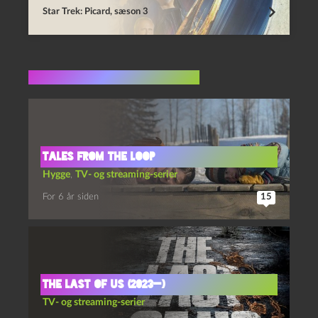
Star Trek: Picard, sæson 3
Flere indlæg i samme dur
Tales from the Loop
Hygge
,
TV- og streaming-serier
For 6 år siden
15
The last of us (2023—)
TV- og streaming-serier