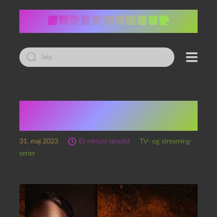
Led
efter:
Inside No. 9, sæson 8
(2023)
31. maj 2023
Et minuts læsetid
TV- og streaming-
serier