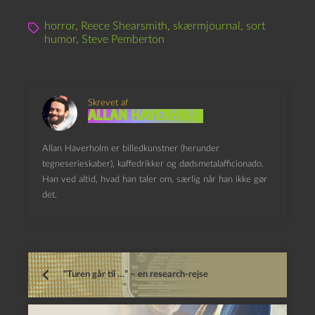
horror
,
Reece Shearsmith
,
skærmjournal
,
sort
humor
,
Steve Pemberton
Skrevet af
Allan Haverholm
Allan Haverholm er billedkunstner (herunder
tegneserieskaber), kaffedrikker og dødsmetalafficionado.
Han ved altid, hvad han taler om, særlig når han ikke gør
det.
“Turen går til …” – en research-rejse