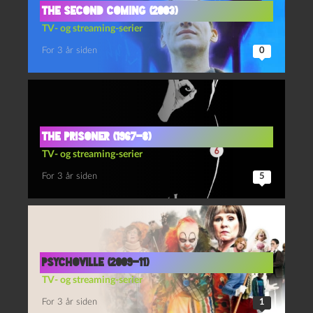
The second coming (2003)
TV- og streaming-serier
For 3 år siden
0
The prisoner (1967-8)
TV- og streaming-serier
For 3 år siden
5
Psychoville (2009-11)
TV- og streaming-serier
For 3 år siden
1