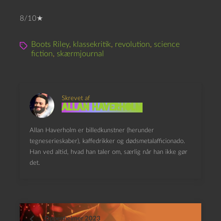
8/10★
Boots Riley
,
klassekritik
,
revolution
,
science
fiction
,
skærmjournal
Skrevet af
Allan Haverholm
Allan Haverholm er billedkunstner (herunder
tegneserieskaber), kaffedrikker og dødsmetalafficionado.
Han ved altid, hvad han taler om, særlig når han ikke gør
det.
Oppenheimer 2023