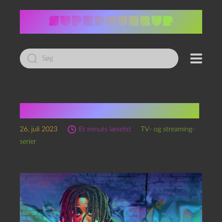
Led
efter:
I’m a Virgo, sæson 1 (2023)
26. juli 2023
Et minuts læsetid
TV- og streaming-
serier