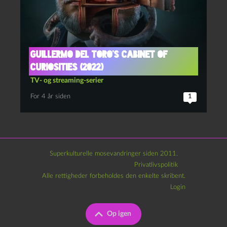
Guillermo del Toro’s cabinet of
curiosities (2022)
TV- og streaming-serier
For 4 år siden
1
Superkulturelle mosevandringer siden 2011.
Privatlivspolitik
Alle rettigheder forbeholdes den enkelte skribent.
Login
Op igen