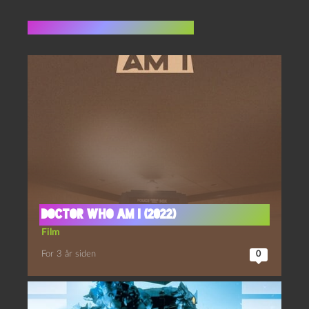
Flere indlæg i samme dur
Doctor Who Am I (2022)
Film
For 3 år siden
0