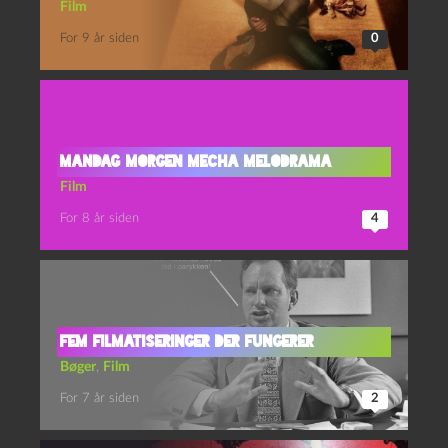
Film
For 9 år siden
0
Mandag Morgen Mecha Melodrama
Film
For 8 år siden
4
Fem filmatiseringer der fungerer
Bøger
,
Film
For 7 år siden
2