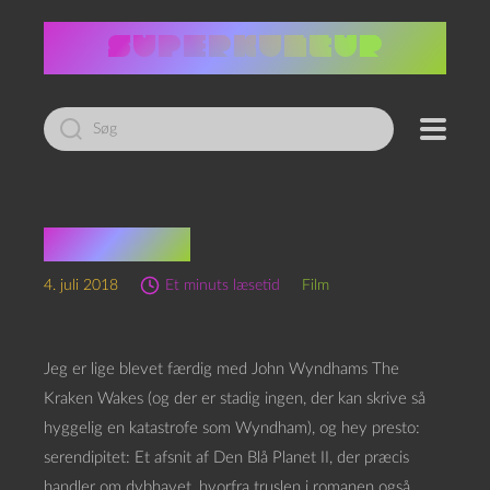
Led
efter:
Saltchok
4. juli 2018
Et minuts læsetid
Film
Jeg er lige blevet færdig med John Wyndhams The
Kraken Wakes (og der er stadig ingen, der kan skrive så
hyggelig en katastrofe som Wyndham), og hey presto:
serendipitet: Et afsnit af Den Blå Planet II, der præcis
handler om dybhavet, hvorfra truslen i romanen også