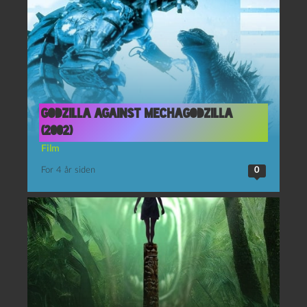
Godzilla against MechaGodzilla
(2002)
Film
For 4 år siden
0