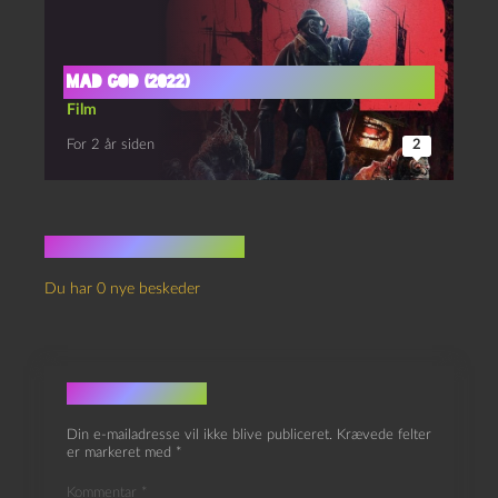
Mad God (2022)
Film
For 2 år siden
2
Ingen kommentarer
Du har 0 nye beskeder
Skriv et svar
Din e-mailadresse vil ikke blive publiceret.
Krævede felter
er markeret med
*
Kommentar
*