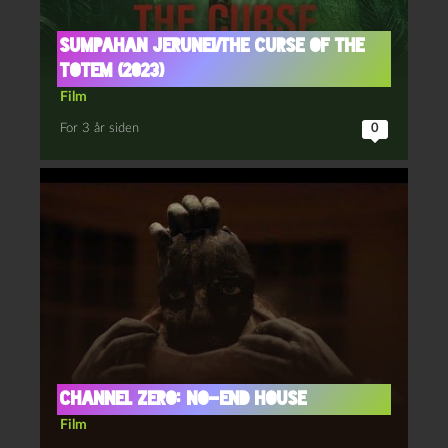
Sumpahan jerunei/The curse of the
totem (2023)
Film
For 3 år siden
0
Channel Zero: No-End House
Film