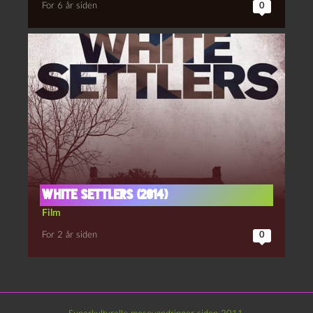
For 6 år siden
0
White settlers (2014)
Film
For 2 år siden
0