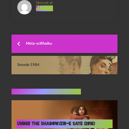
Skrevet af
Janus
Meta-scifihaiku
Sexede 1984
Flere indlæg i samme dur
Under the Shadow/Zir-e Saye (2016)