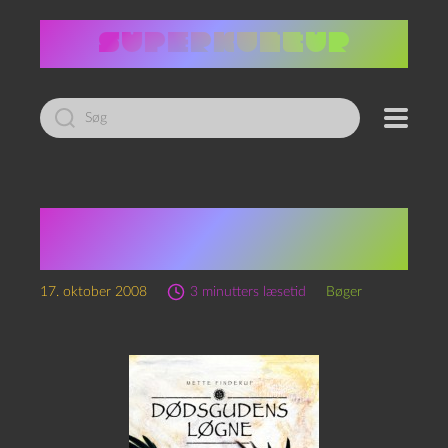
Led
efter:
Mette Finderup:
Dødsgudens løgne
17. oktober 2008
3 minutters læsetid
Bøger