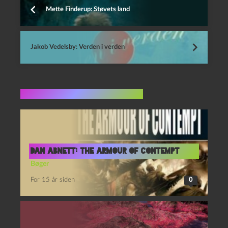
Mette Finderup: Støvets land
Jakob Vedelsby: Verden i verden
Flere indlæg i samme dur
Dan Abnett: The Armour of Contempt
Bøger
For 15 år siden
0