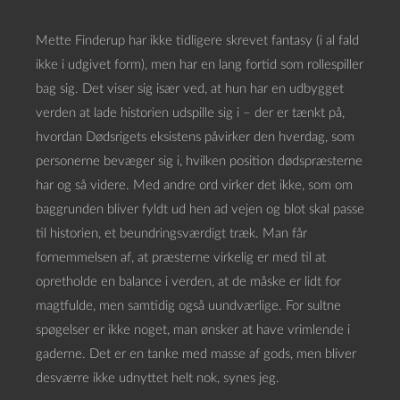
Mette Finderup har ikke tidligere skrevet fantasy (i al fald
ikke i udgivet form), men har en lang fortid som rollespiller
bag sig. Det viser sig især ved, at hun har en udbygget
verden at lade historien udspille sig i – der er tænkt på,
hvordan Dødsrigets eksistens påvirker den hverdag, som
personerne bevæger sig i, hvilken position dødspræsterne
har og så videre. Med andre ord virker det ikke, som om
baggrunden bliver fyldt ud hen ad vejen og blot skal passe
til historien, et beundringsværdigt træk. Man får
fornemmelsen af, at præsterne virkelig er med til at
opretholde en balance i verden, at de måske er lidt for
magtfulde, men samtidig også uundværlige. For sultne
spøgelser er ikke noget, man ønsker at have vrimlende i
gaderne. Det er en tanke med masse af gods, men bliver
desværre ikke udnyttet helt nok, synes jeg.