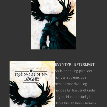
EVENTYR I EFTERLIVET
.
Shilla er en ung pige, der
har været alene, siden
hendes mor døde, og
hendes far forsvandt under
krigen. Hun bor stadig i
deres hus, til tider sammen