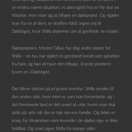
en endnu værre situation; et ubevogtet hus er for stor en
fristelse, men viser sig at tilhøre en dødspræst. Og stjæler
man fra en af dem, er straffen hård: ingen vej til
Dødsriget, hvor Shilla drømmer om at genfinde sin moder.
Dødspræsten, Mester Gilius, har dog andre planer for
Shilla – en tyv har stjålet en genstand kendt som spinellen
fra ham, og han vil have den tilbage. Eneste problem:
tyven er i Dødsriget.
Det bliver starten på et grumt eventyr. Shilla sendes til
den anden side, hvor intet er, som hun forventede, og i
det fremmede land er det svært at vide, hvem man skal
stole på, selv når der er tale om ens familie. Og tiden er
knap, for tilværelsen som levende i de dødes rige, er ikke
holdbar. Og snart jages Shilla fra mange sider.