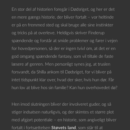
En stor del af historien foregår i Dødsriget, og her er det
en mere gængs historie, der bliver fortalt – vor heltinde
er på en fremmed sted og skal bruge alle sine instinkter
og tricks på at overleve. Heldigvis skriver Finderup
spændende og forstår at smide problemer og farer i vejen
for hovedpersonen, så der er ingen tvivl om, at det er en
god omgang spændende fantasy, som vil tiltale de faste
læsere af genren. Men personligt synes jeg, at truslen
forsvandt, da Shilla ankom til Dødsriget, for vi bliver på
intet tidspunkt klar over, hvad der sker, hvis hun dør. Får
hun lov at blive hos sin familie? Kan hun overhovedet dø?
Hen imod slutningen bliver der involveret guder, og så
stiger indsatsen naturligvis, og der skimtes et større plot
med afgjort potentiale – en historie, som angiveligt bliver
fortalt i fortsættelsen
Støvets land
, som står til at