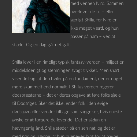
med vennen Niro. Sammen
overlever de to – eller
særligt Shilla, for Niro er
ikke meget værd, og hun
passer på ham – ved at
stjæle. Og en dag går det galt.
Shilla lever i en rimeligt typisk fantasy-verden – miljøet er
middelalderligt og stemningen svagt trykket. Men snart
viser det sig, at den hviler på en fundament, der er noget
mere skummelt end normalt. I Shillas verden regerer
dødspræsterne – det er deres opgave at føre folks sjæle
til Dødsriget. Sker det ikke, ender folk i den evige
dødssøvn eller vender tilbage som spøgelser, hvis eneste
ønske er at fortære de levende. Det er sådan en
hævngerrig ånd, Shilla støder på en sen nat, og det er
med nød og næppe, at hun overlever, blot for at havne i