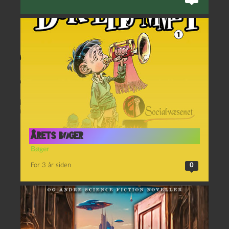
Årets bøger
Bøger
For 3 år siden
0