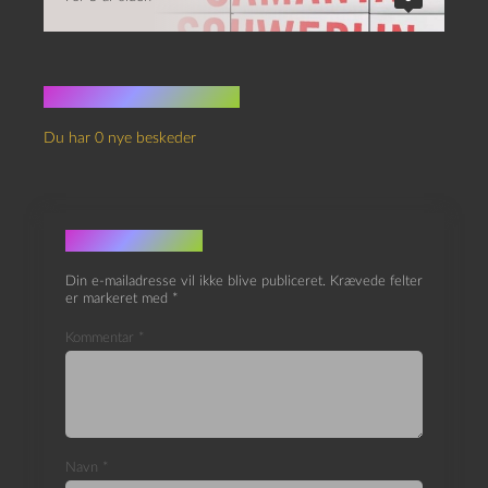
Ingen kommentarer
Du har 0 nye beskeder
Skriv et svar
Din e-mailadresse vil ikke blive publiceret.
Krævede felter
er markeret med
*
Kommentar
*
Navn
*