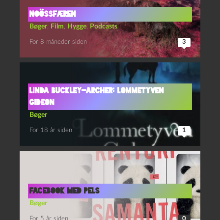
noössfæren
Bøger
,
Film
,
Hygge
,
Podcasts
For 8 måneder siden
3
Linda Buckley-Archer: Lommetyven
Gideon
Bøger
For 18 år siden
1
Facebook med pels
Bøger
For 5 år siden
0