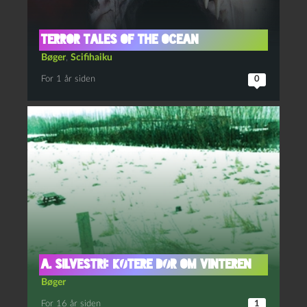
Terror Tales of the Ocean
Bøger
,
Scifihaiku
For 1 år siden
0
A. Silvestri: Køtere dør om vinteren
Bøger
For 16 år siden
1