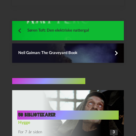
Søren Toft: Den elektriske nattergal
Neil Gaiman: The Graveyard Book
Flere indlæg i samme dur
50 bibliotekarer
Hygge
For 7 år siden
3