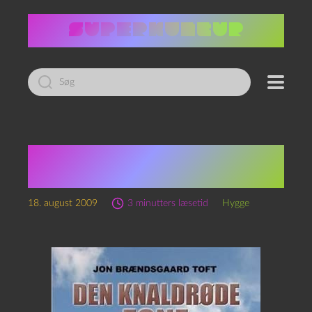
Led
efter:
Jon Brændsgaard Toft:
Den knaldrøde zone
18. august 2009
3 minutters læsetid
Hygge