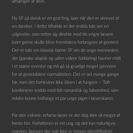
afhænger af dem.
Ny SF på dansk er en god ting, især når den er skrevet af
en dansker. I dette tilfælde er der endda tale om en
udgivelse, som retter sig direkte mod de yngre læsere
(som gerne skulle blive fremtidens forbrugere af genren).
Der er tale om klassisk børne-SF om de unge mennesker,
der (ganske ulogisk og uden videre forklaring) havner midt
i et større eventyr og må gå så grueligt meget igennem
for at genetablere normaliteten. Det er set mange gange
før, men det forhindrer ikke ideen i at fungere – Toft
kombinerer endda med lidt romantisk og følsomhed, som
måske kunne indfange et par unge piger i læserskaren.
For den voksne, erfarne læser er der dog ikke så meget af
hente her. Forfatteren er ret ung, og det kan naturligvis
mærkes, ligesom der nok ikke er megen identifikation