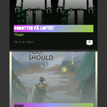
Robotter på loftet
Hygge
For 6 år siden
0
Ferie