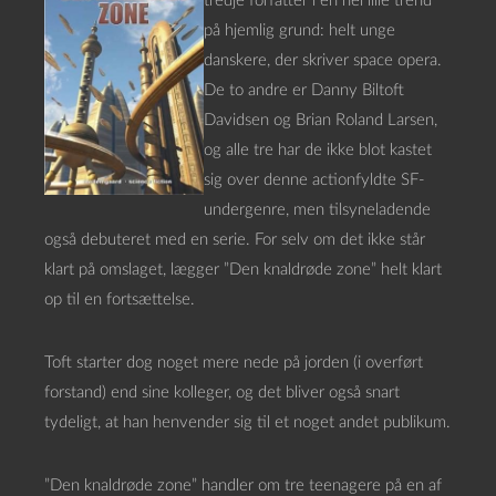
tredje forfatter i en hel lille trend
på hjemlig grund: helt unge
danskere, der skriver space opera.
De to andre er Danny Biltoft
Davidsen og Brian Roland Larsen,
og alle tre har de ikke blot kastet
sig over denne actionfyldte SF-
undergenre, men tilsyneladende
også debuteret med en serie. For selv om det ikke står
klart på omslaget, lægger ”Den knaldrøde zone” helt klart
op til en fortsættelse.
Toft starter dog noget mere nede på jorden (i overført
forstand) end sine kolleger, og det bliver også snart
tydeligt, at han henvender sig til et noget andet publikum.
”Den knaldrøde zone” handler om tre teenagere på en af