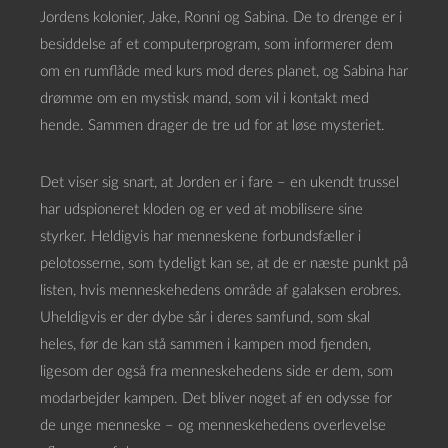
Jordens kolonier, Jake, Ronni og Sabina. De to drenge er i
besiddelse af et computerprogram, som informerer dem
om en rumflåde med kurs mod deres planet, og Sabina har
drømme om en mystisk mand, som vil i kontakt med
hende. Sammen drager de tre ud for at løse mysteriet.
Det viser sig snart, at Jorden er i fare – en ukendt trussel
har udspioneret kloden og er ved at mobilisere sine
styrker. Heldigvis har menneskene forbundsfæller i
pelotosserne, som tydeligt kan se, at de er næste punkt på
listen, hvis menneskehedens område af galaksen erobres.
Uheldigvis er der dybe sår i deres samfund, som skal
heles, før de kan stå sammen i kampen mod fjenden,
ligesom der også fra menneskehedens side er dem, som
modarbejder kampen. Det bliver noget af en odysse for
de unge menneske – og menneskehedens overlevelse