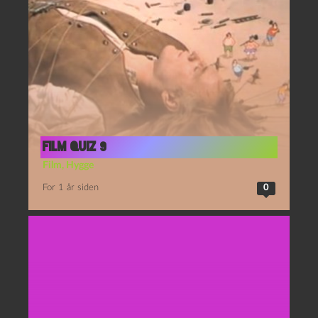
film quiz 9
Film
,
Hygge
For 1 år siden
0