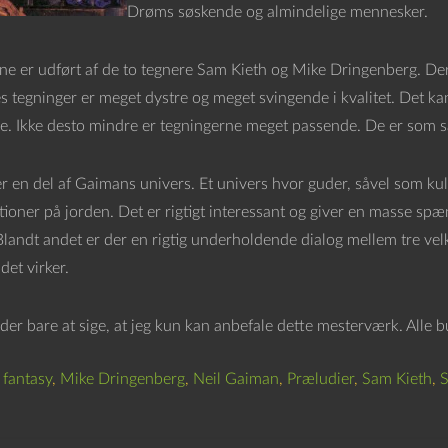
Drøms søskende og almindelige mennesker.
ne er udført af de to tegnere Sam Kieth og Mike Dringenberg. Der 
es tegninger er meget dystre og meget svingende i kvalitet. Det ka
e. Ikke desto mindre er tegningerne meget passende. De er som sa
r en del af Gaimans univers. Et univers hvor guder, såvel som kul
tioner på jorden. Det er rigtigt interessant og giver en masse sp
Blandt andet er der en rigtig underholdende dialog mellem tre ve
det virker.
r der bare at sige, at jeg kun kan anbefale dette mesterværk. All
,
fantasy
,
Mike Dringenberg
,
Neil Gaiman
,
Præludier
,
Sam Kieth
,