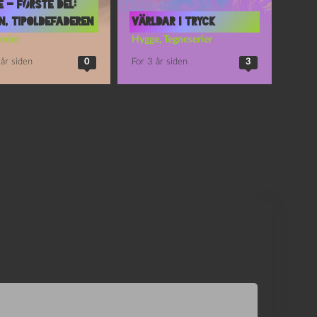
 – Første del:
, tipoldefaderen
Världar i tryck
erier
Hygge
,
Tegneserier
år siden
0
For 3 år siden
3