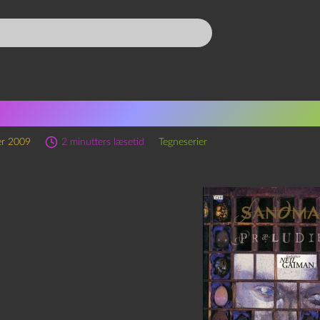
l Gaiman: Sandman – Prælud
er 2009
2 minutters læsetid
Tegneserier