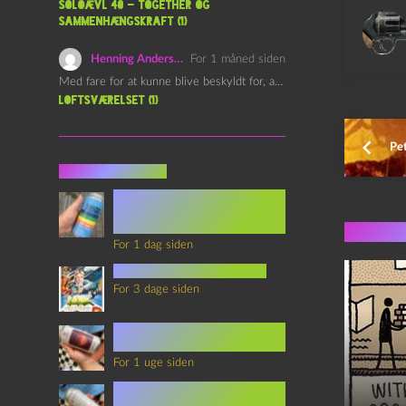
Soloævl 40 – Together og
sammenhængskraft (1)
Henning Andersen
For 1 måned siden
Med fare for at kunne blive beskyldt for, at være…
Loftsværelset (1)
Pe
Seneste indlæg
Episode 360 – VHS Fast
Forward og
Notérgranater
Flere 
For 1 dag siden
youtubes lyksaligheder
For 3 dage siden
Sommerskole Eksamen 4 –
Synth Wave og Venskab
For 1 uge siden
Sommerskole Eksamen 3 –
Synth Wave og Solipsisme