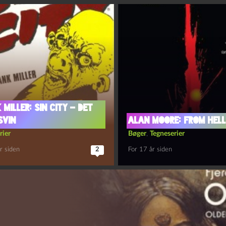
 Miller: Sin City – Det
svin
Alan Moore: From Hel
rier
Bøger
,
Tegneserier
r siden
2
For 17 år siden