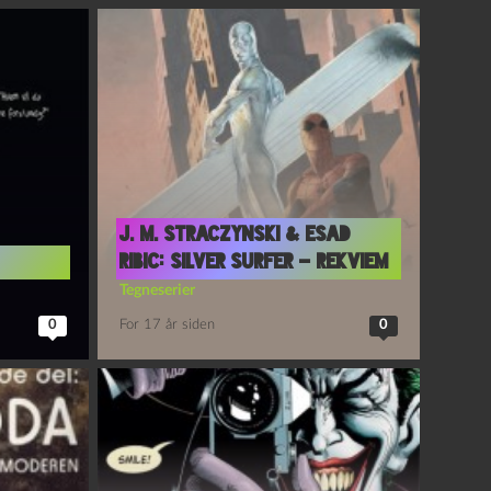
J. M. Straczynski & Esad
l
Ribic: Silver Surfer – Rekviem
Tegneserier
0
For 17 år siden
0