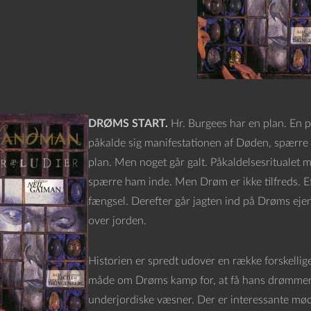
DRØMS START.
Hr. Burgees har en plan. En pl
påkalde sig manifestationen af Døden, spærre
plan. Men noget går galt. Påkaldelsesritualet 
spærre ham inde. Men Drøm er ikke tilfreds. E
fængsel. Derefter går jagten ind på Drøms ejen
over jorden.
Historien er spredt udover en række forskellige
måde om Drøms kamp for, at få hans drømmeri
underjordiske væsner. Der er interessante 