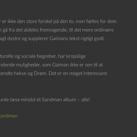
er ikke den store forskel på den to, men fælles for dem
n gå fra det aldeles fremragende, til det mere ordinære
gt dystre og supplerer Gaimans tekst rigtigt godt.
turelle og sociale begreber, har kropslige
ændende muligheder, som Gaiman ikke er sen til at
lkendte hekse og Drøm. Det er en meget interessant
e burde læse mindst ét Sandman album – alle!
Sandman