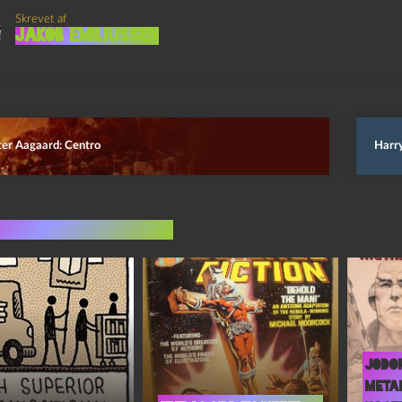
Skrevet af
Jakob Emiliussen
ter Aagaard: Centro
Harry
indlæg i samme dur
Jodo
Meta