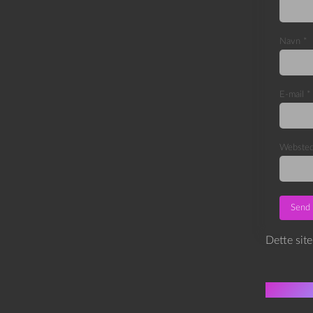
Navn
*
E-mail
*
Webste
Dette sit
Flere 