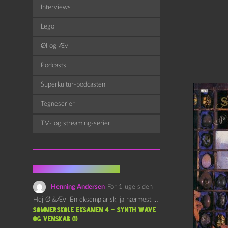
Interviews
Lego
Øl og Ævl
Podcasts
Superkultur-podcasten
Tegneserier
TV- og streaming-serier
Fra kommentarsporet
Henning Andersen
For 1 uge siden
Hej Øl&Ævl En eksemplarisk, ja nærmest yndefuld, afslutning på SOMMERSKOLEN.…
Sommerskole Eksamen 4 – Synth Wave
og Venskab (1)