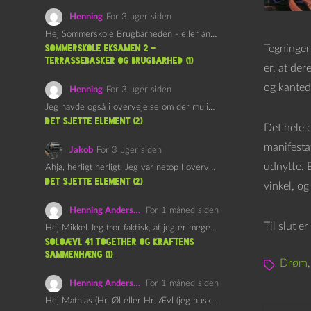
Henning
For 3 uger siden
Hej Sommerskole Brugbarheden - eller anvendeligheden - af "Øl&Ævl" er…
Tegninger
Sommerskole Eksamen 2 –
Terrassebasker og Brugbarhed (1)
er, at der
og kanted
Henning
For 3 uger siden
Jeg havde også i overvejelse om der muligvis kunne være…
det sjette element (2)
Det hele e
manifesta
Jakob
For 3 uger siden
udnytte. 
Ahja, herligt herligt. Jeg var netop I overvejelser om at…
det sjette element (2)
vinkel, og 
Henning Andersen
For 1 måned siden
Til slut e
Hej Mikkel Jeg tror faktisk, at jeg er meget enig…
Soloævl 41 Together og Kraftens
Sammenhæng (1)
Drøm
Henning Andersen
For 1 måned siden
Hej Mathias (Hr. Øl eller Hr. Ævl (jeg husker ikke…