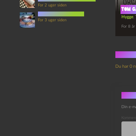
For 2 uger siden
Tom G
mad i science fiction
Hygge
,
For 3 uger siden
For 8 år
Ingen
Du har 0 n
Skri
Din e-ma
Kommen