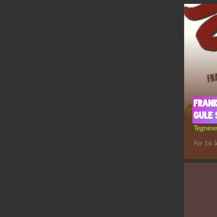
Frank
gule 
Tegnese
For 16 å