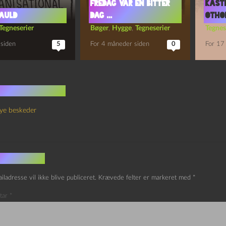
fredag var en bitter
Kaste
auld
dag …
Othon
Tegneserier
Bøger
,
Hygge
,
Tegneserier
Tegnes
 siden
5
For 4 måneder siden
0
For 17 
 kommentarer
ye beskeder
v et svar
iladresse vil ikke blive publiceret.
Krævede felter er markeret med
*
tar
*