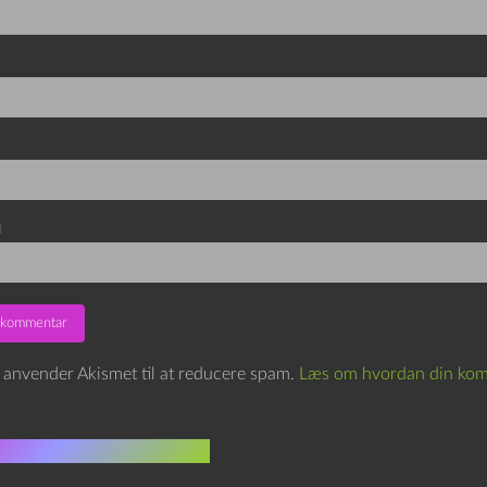
d
e anvender Akismet til at reducere spam.
Læs om hvordan din kom
indlæg i samme dur