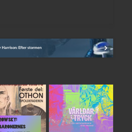
 Harrison: Efter stormen
rowsky:
baronernes