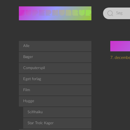
Led
efter:
Nei
Alle
Bøger
7. decemb
Computerspil
Eget forlag
Film
Hygge
Scifihaiku
Star Trek: Kager