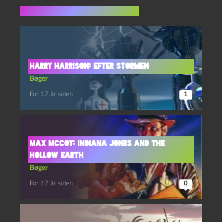
Flere indlæg i samme dur
Harry Harrison: Efter stormen
Bøger
For 17 år siden
1
Max McCoy: Indiana Jones and the
Hollow Earth
Bøger
For 17 år siden
0