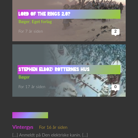
LORD OF THE RINGS 2.0?
Bøger
,
Eget forlag
For 7 år siden
2
Stephen Elboz: Rotternes hus
Bøger
For 17 år siden
0
1 kommentar
Vintergys
For 16 år siden
[…] Anmeldt på Den elektriske kanin. […]