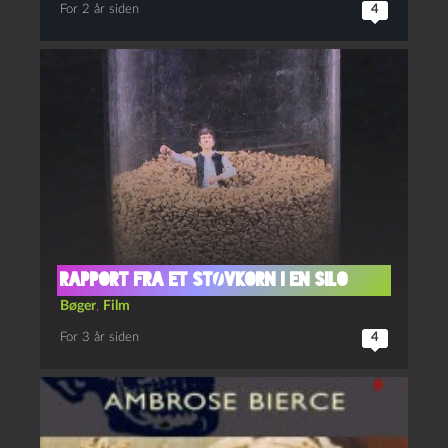
For 2 år siden
4
Rapport fra et støvkorn i en silo
Bøger
,
Film
For 3 år siden
4