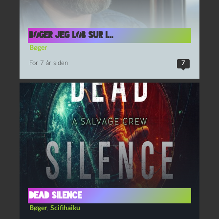
Bøger jeg løb sur i…
Bøger
For 7 år siden
7
Dead Silence
Bøger
,
Scifihaiku