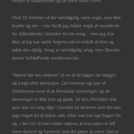
kanten af håbløsheden og de sorte huller i livet.
Med 31 historier vil der selvfølgelig være nogle, man ikke
bryder sig om – selv fandt jeg måske nogle af novellerne
for stillestående i historien til min smag – men jeg tror
ikke, at jeg kan sætte fingeren på en enkelt af dem og
kalde den dårlig. Smag er selvfølgelig smag, men Silvestri
skriver forbløffende overbevisende.
“Køtere dør om vinteren” er en af de bøger, der lægger
sig tungt efter læsningen. Det kommer sig især af
forfatterens evne til at fremkalde stemninger, og de
stemninger er ikke lyse og glade. Så den efterlader sine
spor som en tung tåge i hovedet på læseren, som det kan
tage noget tid at blæse væk, efter man har lagt bogen fra
sig. I den tid vil man måske opleve, at ens udsyn er lidt
mere dystert og forstemt, end det plejer at være. Det er