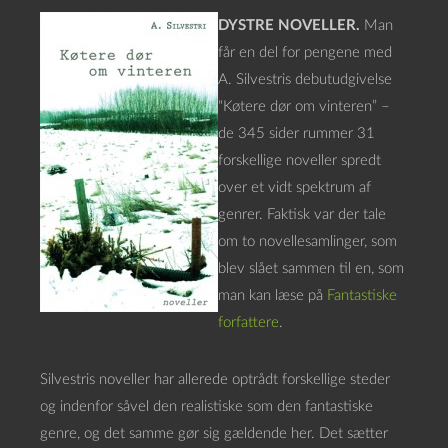
DYSTRE NOVELLER.
Man
får en del for pengene med
A. Silvestris debutudgivelse
“Køtere dør om vinteren” –
de 345 sider rummer 31
forskellige noveller spredt
over et vidt spektrum af
genrer. Faktisk var der tale
om to novellesamlinger, som
blev slået sammen til en, som
man kan læse på
Fantastiske
forfattere
.
Silvestris noveller har allerede optrådt forskellige steder
og indenfor såvel den realistiske som den fantastiske
genre, og det samme gør sig gældende her. Det sætter