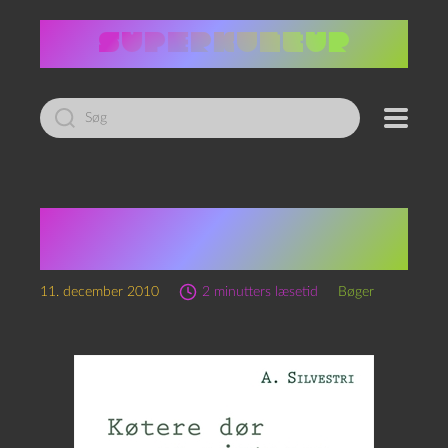
Led
efter:
A. Silvestri: Køtere dør
om vinteren
11. december 2010
2 minutters læsetid
Bøger