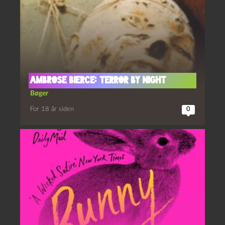
Ambrose Bierce: Terror by Night
Bøger
For 18 år siden
0