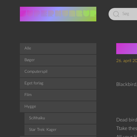
Led
efter:
Len
Alle
Bøger
26. april 2
Computerspil
Eget forlag
Blackbird,
Film
Hygge
Scifihaiku
Dead bird
Ttake the
Star Trek: Kager