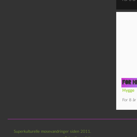
For h
Hygge
For 8 år
Superkulturelle mosevandringer siden 2011.