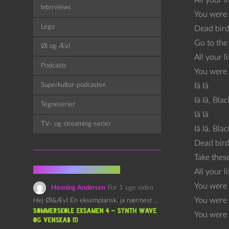
All your li
Interviews
You were o
Lego
Dead bird
Go to the 
Øl og Ævl
All your li
Podcasts
You were 
Superkultur-podcasten
Iä Iä
Iä Iä, Bl
Tegneserier
Iä Iä
TV- og streaming-serier
Iä Iä, Bl
Dead bird
Take thes
Fra kommentarsporet
All your li
You were o
Henning Andersen
For 1 uge siden
You were o
Hej Øl&Ævl En eksemplarisk, ja nærmest yndefuld, afslutning på SOMMERSKOLEN.…
Sommerskole Eksamen 4 – Synth Wave
You were o
og Venskab (1)