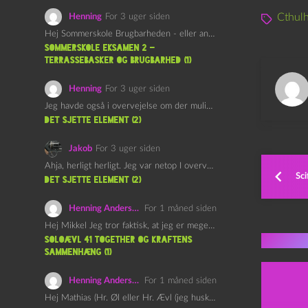
Cthul
Henning
For 3 uger siden
Hej Sommerskole Brugbarheden - eller anvendeligheden - af "Øl&Ævl" er…
Sommerskole Eksamen 2 –
Terrassebasker og Brugbarhed (1)
Henning
For 3 uger siden
Jeg havde også i overvejelse om der muligvis kunne være…
det sjette element (2)
Jakob
For 3 uger siden
Ahja, herligt herligt. Jeg var netop I overvejelser om at…
Sci
det sjette element (2)
Henning Andersen
For 1 måned siden
Hej Mikkel Jeg tror faktisk, at jeg er meget enig…
Flere 
Soloævl 41 Together og Kraftens
Sammenhæng (1)
Henning Andersen
For 1 måned siden
Hej Mathias (Hr. Øl eller Hr. Ævl (jeg husker ikke…