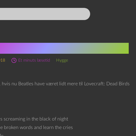
non/McCartney/Lovecraft
018
Et minuts læsetid
Hygge
 hvis nu Beatles have været lidt mere til Lovecraft: Dead Birds
s screaming in the black of night
se broken words and learn the cries