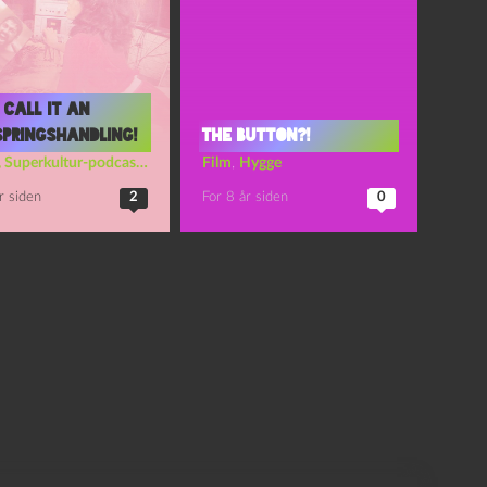
 call it an
springshandling!
The Button?!
,
Superkultur-podcasten
Film
,
Hygge
r siden
2
For 8 år siden
0