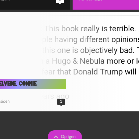
elvede, Connie
 siden
1
Op igen