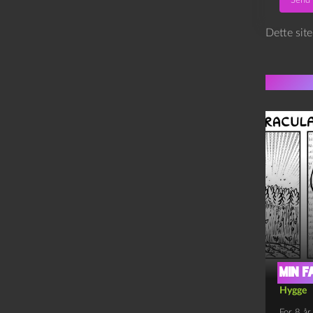
Dette sit
Flere 
Min f
Hygge
For 8 år