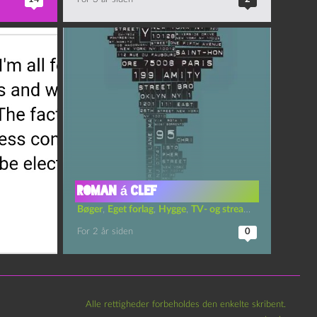
Roman á clef
Bøger
,
Eget forlag
,
Hygge
,
TV- og streaming-serier
For 2 år siden
0
Alle rettigheder forbeholdes den enkelte skribent.