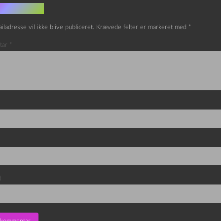
v et svar
iladresse vil ikke blive publiceret.
Krævede felter er markeret med
*
tar
*
d