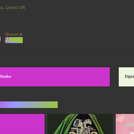
hu
,
Lovecraft
Skrevet af
Janus
fihaiku
Digte
indlæg i samme dur