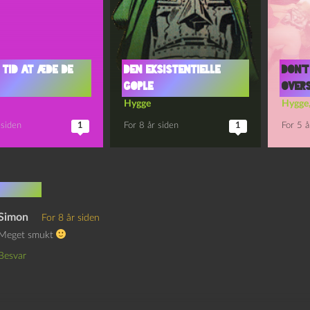
 tid at æde de
Den eksistentielle
Don’t
gople
over
Hygge
Hygge
 siden
1
For 8 år siden
1
For 5 å
mentar
Simon
For 8 år siden
Meget smukt
Besvar