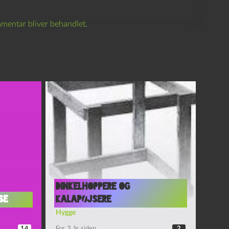
mentar bliver behandlet
.
Dinkelhoppere og
se
Kalapøjsere
Hygge
14
For 3 år siden
2