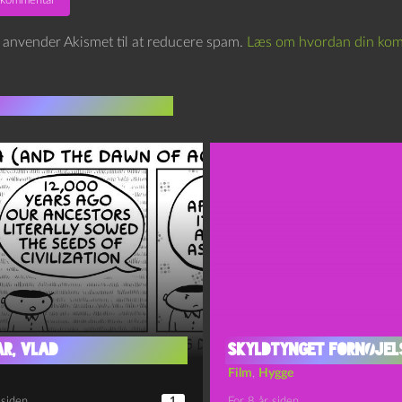
e anvender Akismet til at reducere spam.
Læs om hvordan din kom
indlæg i samme dur
ar, Vlad
Skyldtynget fornøjel
Film
,
Hygge
 siden
1
For 8 år siden