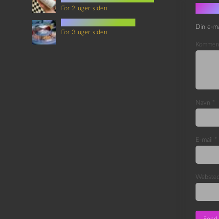
Skri
For 2 uger siden
mad i science fiction
Din e-ma
For 3 uger siden
Kommen
Navn
*
E-mail
*
Webste