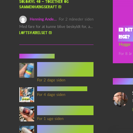
Soloævl 40 – Together og
sammenhængskraft (1)
Henning Andersen
For 2 måneder siden
Med fare for at kunne blive beskyldt for, at være…
Er det
Loftsværelset (1)
rige?
Hygge
For 8 år
Seneste indlæg
Episode 360 – VHS Fast
Forward og
Notérgranater
1 kom
For 2 dage siden
youtubes lyksaligheder
For 4 dage siden
Sommerskole Eksamen 4 –
Synth Wave og Venskab
For 1 uge siden
Sommerskole Eksamen 3 –
Synth Wave og Solipsisme