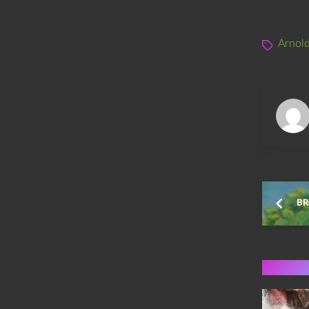
Arnol
BR
Flere 