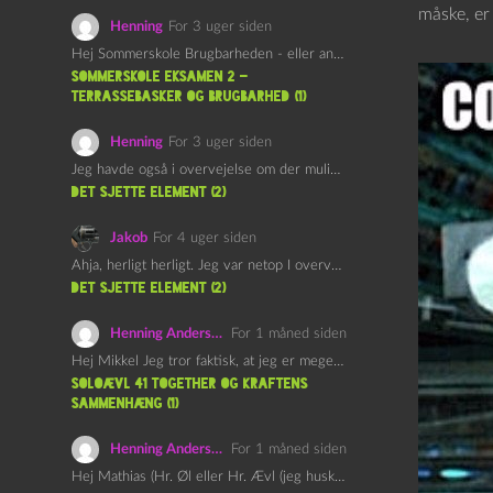
måske, er 
Henning
For 3 uger siden
Hej Sommerskole Brugbarheden - eller anvendeligheden - af "Øl&Ævl" er…
Sommerskole Eksamen 2 –
Terrassebasker og Brugbarhed (1)
Henning
For 3 uger siden
Jeg havde også i overvejelse om der muligvis kunne være…
det sjette element (2)
Jakob
For 4 uger siden
Ahja, herligt herligt. Jeg var netop I overvejelser om at…
det sjette element (2)
Henning Andersen
For 1 måned siden
Hej Mikkel Jeg tror faktisk, at jeg er meget enig…
Soloævl 41 Together og Kraftens
Sammenhæng (1)
Henning Andersen
For 1 måned siden
Hej Mathias (Hr. Øl eller Hr. Ævl (jeg husker ikke…