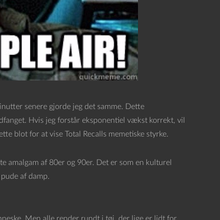
inutter senere gjorde jeg det samme. Dette
fanget. Hvis jeg forstår eksponentiel vækst korrekt, vil
te blot for at vise Total Recalls memetiske styrke.
dte amalgam af 80er og 90er. Det er som en kulturel
n pude af damp.
eske. Men alle render rundt i tøj, der lige er lidt for