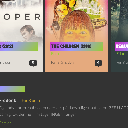
 (2012)
The Children (1980)
Requ
Film
Film
r siden
0
For 3 år siden
4
For 8 å
mentarer
Frederik
For 8 år siden
Og body horroren (hvad hedder det på dansk) lige fra firserne. ZEE U AT
på mig: Ok den her film tager INGEN fanger.
Besvar