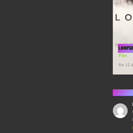
Looper
Film
For 12 å
6 kom