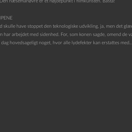
 Den næsemanøvre er et højdepunkt i filmkunsten. Basta!
MPENE
 skulle have stoppet den teknologiske udvikling, ja, men det glæd
n har arbejdet med sidenhed. For, som konen sagde, omend de var 
i dag hovedsageligt noget, hvor alle lydefekter kan erstattes med