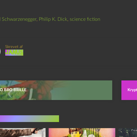
d Schwarzenegger
,
Philip K. Dick
,
science fiction
Skrevet af
Janus
O BRO BRILLE
Krypt
indlæg i samme dur