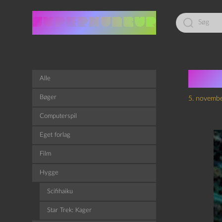
Led
efter:
Tot
Alle
Bøger
5. novemb
Computerspil
Eget forlag
Film
Hygge
Scifihaiku
Star Trek: Kager