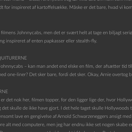
idt for inspireret af kartoffelsække. Måske er det bare, hvad vi kom
r filmens Johnnycabs, men det er svært helt at tage en biljagt ser
g inspireret af enten papkasser eller stealth-fly.
QUITURERNE
hnnycabs – kan man andet end elske en film, der afsætter tid til,
ed one-liner? Det sker bare, fordi det sker. Okay, Arnie overtog 
RNE
 er det nok her, filmen topper, for den ligger lige der, hvor Hol
 det skulle de ikke have gjort. I det hele taget skulle Hollywood
nsomt lave en gengivelse af Arnold Schwarzeneggers ansigt med ek
øre alt med computere, men jeg har endnu ikke set nogen skabe en