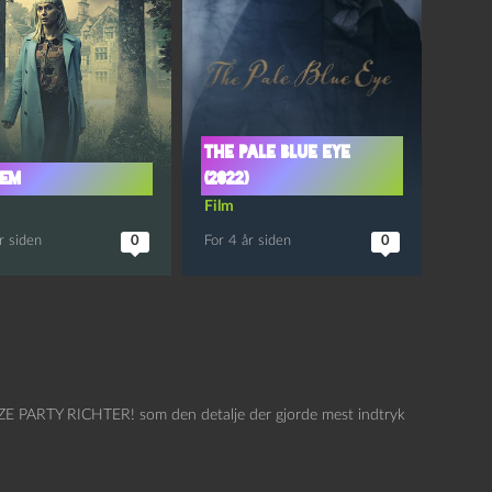
The pale blue eye
iem
(2022)
Film
r siden
0
For 4 år siden
0
 ZE PARTY RICHTER! som den detalje der gjorde mest indtryk