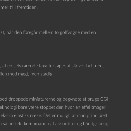
mer til i fremtiden.
iøst, når den foregår mellem to golfvogne med en
 at en selvkørende taxa forsøger at slå vor helt ned,
bilen med magt, men stadig.
lywood droppede miniaturerne og begyndte at bruge CGI i
s teknologi bare være stoppet der, hvor en effektmager
stra elastisk næse. Det er muligt, at man principielt
 så perfekt kombination af absurditet og håndgribelig