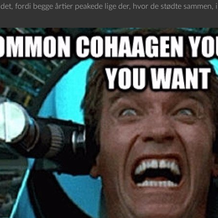
det, fordi begge årtier peakede lige der, hvor de stødte sammen, i 