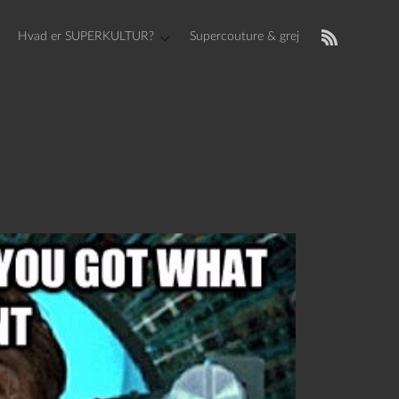
Hvad er SUPERKULTUR?
Supercouture & grej