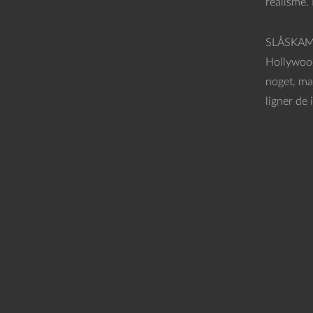
realisme.
SLÅSKA
Hollywood
noget, ma
ligner de 