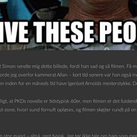
Simon sendte mig dette billede, fordi han sad og så filmen. Få m
rde jeg overfor kammerat Allan – kort tid senere var han også ind
n inden for en måneds tid have (gen)set Arnolds mesterstykke. Det
ligt, at PKDs novelle er tidstypisk 60er, men filmen er det fulden
st-zone, hvori sund fornuft opløses, og filmen skøjter rundt på e
n stor mand – altså, rent fysisk. Jeg tør ikke tale om ham som menn