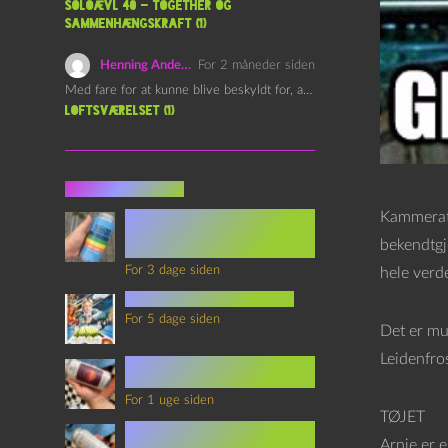
Soloævl 40 – Together og
sammenhængskraft (1)
Henning Andersen
For 2 måneder siden
Med fare for at kunne blive beskyldt for, at være…
Loftsværelset (1)
Seneste indlæg
Episode 360 – VHS Fast
Kammerat 
Forward og
bekendtgjo
Notérgranater
For 3 dage siden
hele verde
youtubes lyksaligheder
For 5 dage siden
Det er mu
Leidenfro
Sommerskole Eksamen 4 –
Synth Wave og Venskab
For 1 uge siden
TØJET
Sommerskole Eksamen 3 –
Synth Wave og Solipsisme
Arnie er e