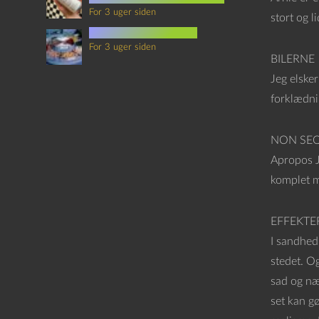
For 3 uger siden
stort og l
mad i science fiction
For 3 uger siden
BILERNE
Jeg elske
forklædnin
NON SE
Apropos Jo
komplet m
EFFEKTE
I sandhed
stedet. Og
sad og næ
set kan g