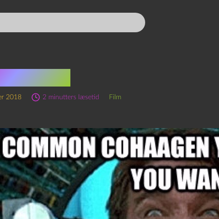
al Recall
er 2018
2 minutters læsetid
Film