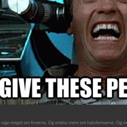
 sige meget om firserne. Og endnu mere om halvfemserne. Og meg