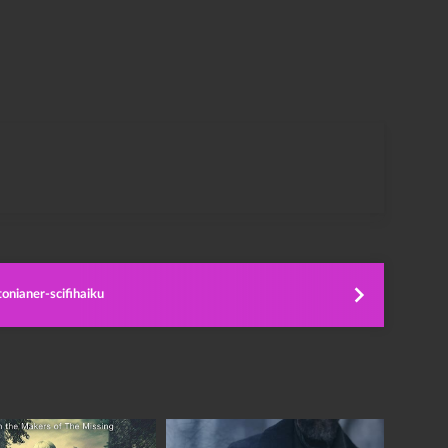
onianer-scifihaiku