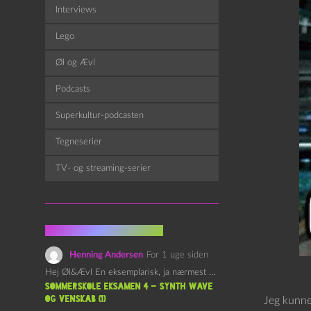
Interviews
Lego
Øl og Ævl
Podcasts
Superkultur-podcasten
Tegneserier
TV- og streaming-serier
Fra kommentarsporet
Henning Andersen
For 1 uge siden
Hej Øl&Ævl En eksemplarisk, ja nærmest yndefuld, afslutning på SOMMERSKOLEN.…
Sommerskole Eksamen 4 – Synth Wave
og Venskab (1)
Jeg kunne