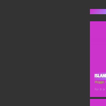
Flere 
Islan
Hygge
,
For 8 år