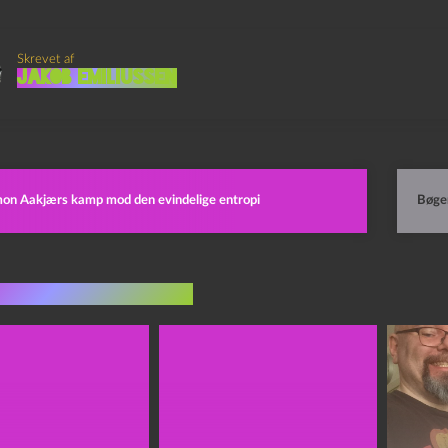
Skrevet af
Jakob Emiliussen
mon Aakjærs kamp mod den evindelige entropi
Bøge
indlæg i samme dur