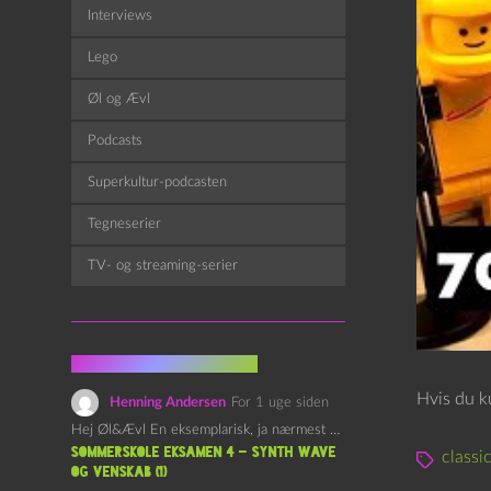
Interviews
Lego
Øl og Ævl
Podcasts
Superkultur-podcasten
Tegneserier
TV- og streaming-serier
Fra kommentarsporet
Hvis du k
Henning Andersen
For 1 uge siden
Hej Øl&Ævl En eksemplarisk, ja nærmest yndefuld, afslutning på SOMMERSKOLEN.…
Sommerskole Eksamen 4 – Synth Wave
classi
og Venskab (1)