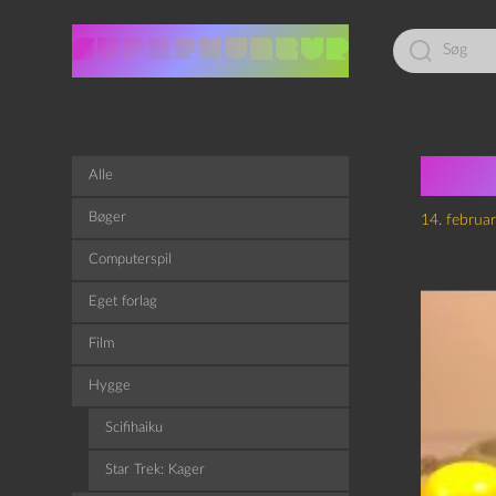
Led
efter:
Ny k
Alle
Bøger
14. februa
Computerspil
Eget forlag
Film
Hygge
Scifihaiku
Star Trek: Kager