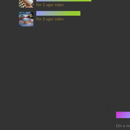
For 2 uger siden
mad i science fiction
For 3 uger siden
Skri
Din e-ma