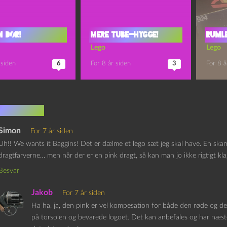
m dør!
Mere tube-hygge!
Ruml
Lego
Lego
 siden
6
For 8 år siden
3
For 8 å
mentarer
Simon
For 7 år siden
Uh!! We wants it Baggins! Det er dælme et lego sæt jeg skal have. En skam at
dragtfarverne… men når der er en pink dragt, så kan man jo ikke rigtigt kl
Besvar
Jakob
For 7 år siden
Ha ha, ja, den pink er vel kompesation for både den røde og den
på torso’en og bevarede logoet. Det kan anbefales og har næsten