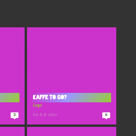
Kaffe to go?
Lego
3
For 8 år siden
6