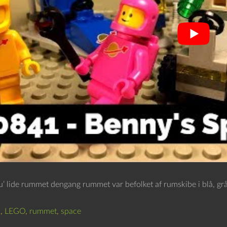
u’ lide rummet dengang rummet var befolket af rumskibe i blå, grå 
c
,
LEGO
,
rummet
,
space