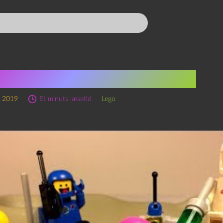
lassiker – fra rummet!!
r 2019
Et minuts læsetid
Lego