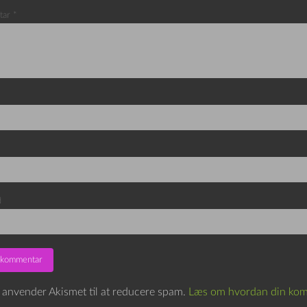
tar
*
d
e anvender Akismet til at reducere spam.
Læs om hvordan din kom