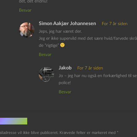
det, det endnu!
Besvar
Simon Aakjær Johannesen
For 7 år siden
Jeps, jeg har været der.
Jeg er ikke supervild med det sære hvid/farvede skråp
de “rigtige”
Besvar
Jakob
For 7 år siden
Jo – jeg har nu også en forkærlighed til 
police!
Besvar
v et svar
iladresse vil ikke blive publiceret.
Krævede felter er markeret med
*