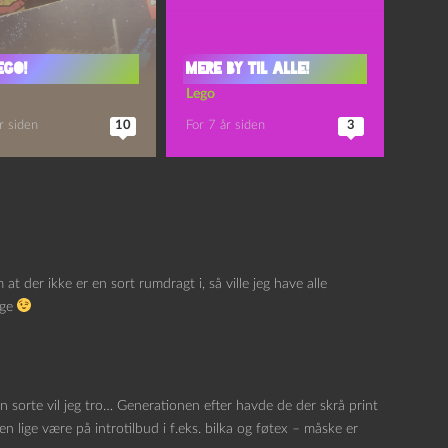
ego!
Mere by til alle!
Lego
r siden
10
For 7 år siden
3
 der ikke er en sort rumdragt i, så ville jeg have alle
age
 sorte vil jeg tro… Generationen efter havde de der skrå print
 lige være på introtilbud i f.eks. bilka og føtex – måske er