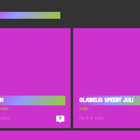
indlæg i samme dur
d!
Glædelig speedy jul!
Lego
Lego
 siden
0
For 8 år siden