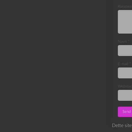
Kommen
Navn
*
E-mail
*
Webste
Dette sit