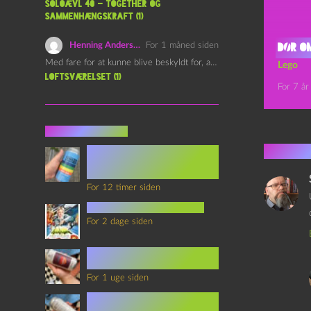
Soloævl 40 – Together og
sammenhængskraft (1)
Henning Andersen
For 1 måned siden
Dør o
Med fare for at kunne blive beskyldt for, at være…
Lego
Loftsværelset (1)
For 7 år
Seneste indlæg
4 kom
Episode 360 – VHS Fast
Forward og
Notérgranater
For 12 timer siden
youtubes lyksaligheder
For 2 dage siden
Sommerskole Eksamen 4 –
Synth Wave og Venskab
For 1 uge siden
Sommerskole Eksamen 3 –
Synth Wave og Solipsisme