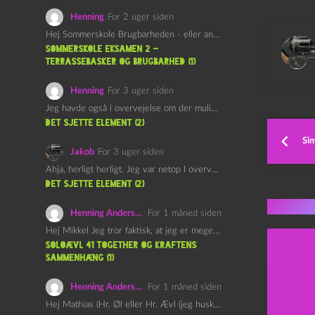
Henning
For 2 uger siden
Hej Sommerskole Brugbarheden - eller anvendeligheden - af "Øl&Ævl" er…
Sommerskole Eksamen 2 –
Terrassebasker og Brugbarhed (1)
Henning
For 3 uger siden
Jeg havde også i overvejelse om der muligvis kunne være…
det sjette element (2)
Si
Jakob
For 3 uger siden
Ahja, herligt herligt. Jeg var netop I overvejelser om at…
det sjette element (2)
Flere 
Henning Andersen
For 1 måned siden
Hej Mikkel Jeg tror faktisk, at jeg er meget enig…
Soloævl 41 Together og Kraftens
Sammenhæng (1)
Henning Andersen
For 1 måned siden
Hej Mathias (Hr. Øl eller Hr. Ævl (jeg husker ikke…