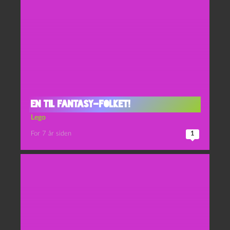
En til fantasy-folket!
Lego
For 7 år siden
1