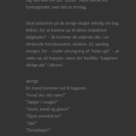
Jeg ved ikke om det “putter” mere teknik ind
foretagendet, men det er forslag.
(skal beboerne på de øvrige etager virkelig om bag
disken, for at komme op til deres respektive
lejligheder? – Så kommer de sejlende dér, i en
stinkende herrebrandert, klokken 10, søndag
morgen, for – under afsyngning af “helan går” – at
vælte op ad trappen, mens der bestilles “bagerens
dårlige øje” i biksen)
Iøvrigt:
En mand kommer ind til bageren.
“Hvad sku det være?”
“Sælger I snegle?”
“Javist, kanel og glasur!”
“Også overskårne?”
“Jaja!”
“Dyreplager!”