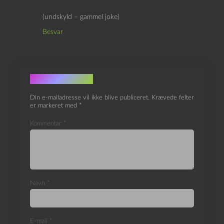
(undskyld – gammel joke)
Besvar
Skriv et svar
Din e-mailadresse vil ikke blive publiceret.
Krævede felter
er markeret med
*
Kommentar
*
Navn
*
E-mail
*