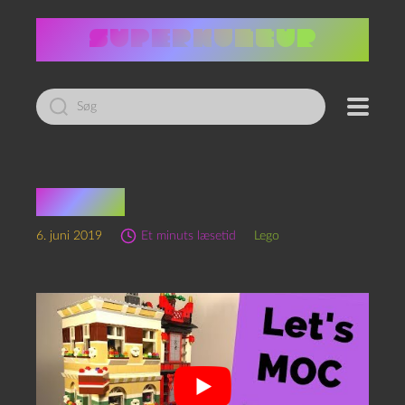
Led
efter:
Bageri!
6. juni 2019
Et minuts læsetid
Lego