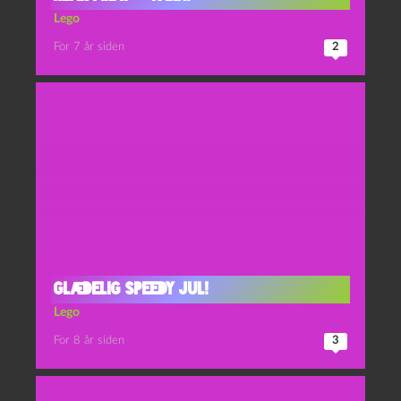
Lego
For 7 år siden
2
Glædelig speedy jul!
Lego
For 8 år siden
3