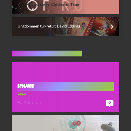
Hvad vi læser: Children of Time
Ungdommen tur-retur: David Eddings
Flere indlæg i samme dur
Bynavn!
Lego
For 7 år siden
0