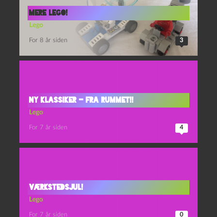
Mere lego!
Lego
For 8 år siden
3
Ny klassiker – fra rummet!!
Lego
For 7 år siden
4
Værkstedsjul!
Lego
For 7 år siden
0