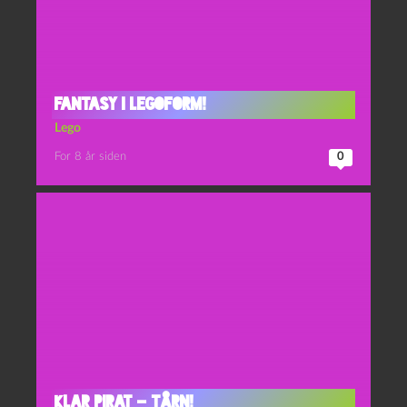
Fantasy i LEGOform!
Lego
For 8 år siden
0
Klar Pirat – Tårn!