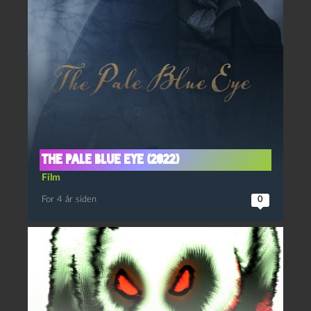
The pale blue eye (2022)
Film
For 4 år siden
0