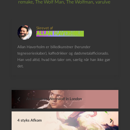
remake
,
The Wolf Man
,
The Wolfman
,
varulve
Skrevet af
Allan Haverholm
Allan Haverholm er billedkunstner (herunder
tegneserieskaber), kaffedrikker og dødsmetalafficionado.
Han ved altid, hvad han taler om, særlig når han ikke gør
det.
An American Werewolf in London
4 styks Afkom