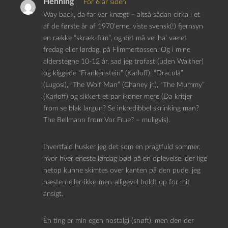
Henning
For 6 år siden
Way back, da far var knægt – altså sådan cirka i et
af de første år af 1970’erne, viste svensk(!) fjernsyn
en række “skræk-film”, og det må vel ha’ været
fredag eller lørdag, på Flimmertossen. Og i mine
alderstegne 10-12 år, sad jeg trofast (uden Walther)
og kiggede “Frankenstein” (Karloff), “Dracula”
(Lugosi), “The Wolf Man” (Chaney jr.), “The Mummy”
(Karloff) og sikkert et par ikoner mere (Da kritjer
from se blak largun? Se inkredibbel skrinking man?
The Bellmann from Vor Frue? – muligvis).
Ihvertfald husker jeg det som en pragtfuld sommer,
hvor hver eneste lørdag bød på en oplevelse, der lige
netop kunne skimtes over kanten på den pude, jeg
næsten-eller-ikke-men-alligevel holdt op for mit
ansigt.
Èn ting er min egen nostalgi (snøft), men den der