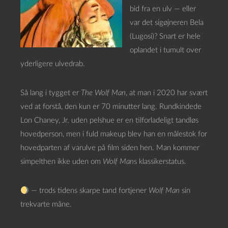
bid fra en ulv — eller
var det sigøjneren Bela
(Lugosi)? Snart er hele
oplandet i tumult over
yderligere ulvedrab.
Så lang i tygget er
The Wolf Man
, at man i 2020 har svært
ved at forstå, den kun er 70 minutter lang. Rundkindede
Lon Chaney, Jr. uden pelshue er en tilforladeligt tandløs
hovedperson, men i fuld makeup blev han en målestok for
hovedparten af varulve på film siden hen. Man kommer
simpelthen ikke uden om
Wolf Man
s klassikerstatus.
— trods tidens skarpe tand fortjener
Wolf Man
sin
trekvarte måne.