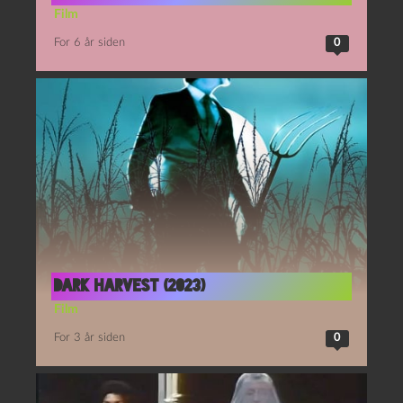
Film
For 6 år siden
0
Dark harvest (2023)
Film
For 3 år siden
0