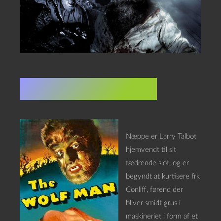
The Wolf Man
(1941)
Næppe er Larry Talbot
hjemvendt til sit
fædrende slot, og er
begyndt at kurtisere frk
Conliff, førend der
bliver smidt grus i
maskineriet i form af et