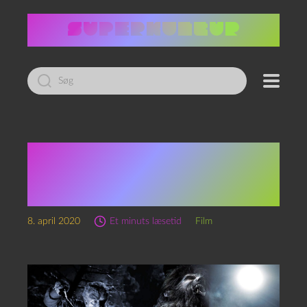
Led
efter:
I ulvens tegn — The Wolf
Man (1941) vs. The
Wolfman (2010)
8. april 2020
Et minuts læsetid
Film