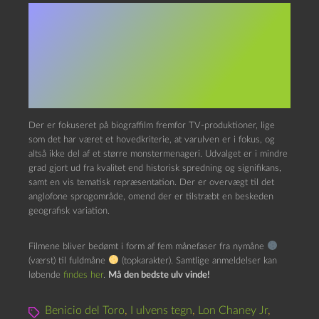
I dagene (nætterne) op til og
med næste fuldmåne tæller
Superkultur ned med daglige
anmeldelser af varulvefilm.
Der er fokuseret på biograffilm fremfor TV-produktioner, lige
som det har været et hovedkriterie, at varulven er i fokus, og
altså ikke del af et større monstermenageri. Udvalget er i mindre
grad gjort ud fra kvalitet end historisk spredning og signifikans,
samt en vis tematisk repræsentation. Der er overvægt til det
anglofone sprogområde, omend der er tilstræbt en beskeden
geografisk variation.
Filmene bliver bedømt i form af fem månefaser fra nymåne
(værst) til fuldmåne
(topkarakter). Samtlige anmeldelser kan
løbende
findes her
.
Må den bedste ulv vinde!
Benicio del Toro
,
I ulvens tegn
,
Lon Chaney Jr
,