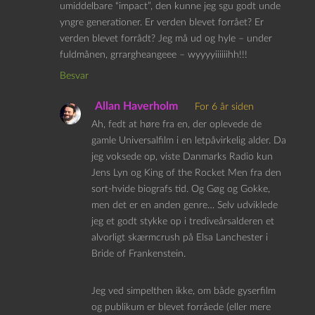
umiddelbare “impact”, den kunne jeg sgu godt unde
yngre generationer. Er verden blevet forrået? Er
verden blevet forrådt? Jeg må ud og hyle – under
fuldmånen, grrargheangeee – wyyyyiiiiiihh!!!
Besvar
Allan Haverholm
For 6 år siden
Ah, fedt at høre fra en, der oplevede de
gamle Universalfilm i en letpåvirkelig alder. Da
jeg voksede op, viste Danmarks Radio kun
Jens Lyn og King of the Rocket Men fra den
sort-hvide biografs tid. Og Gøg og Gokke,
men det er en anden genre… Selv udviklede
jeg et godt stykke op i trediveårsalderen et
alvorligt skærmcrush på Elsa Lanchester i
Bride of Frankenstein.
Jeg ved simpelthen ikke, om både gyserfilm
og publikum er blevet forråede (eller mere