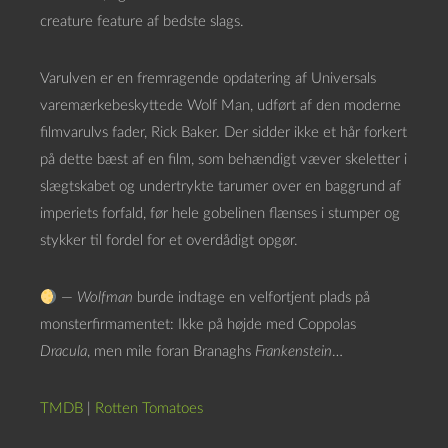
creature feature af bedste slags.
Varulven er en fremragende opdatering af Universals
varemærkebeskyttede Wolf Man, udført af den moderne
filmvarulvs fader, Rick Baker. Der sidder ikke et hår forkert
på dette bæst af en film, som behændigt væver skeletter i
slægtskabet og undertrykte tarumer over en baggrund af
imperiets forfald, før hele gobelinen flænses i stumper og
stykker til fordel for et overdådigt opgør.
—
Wolfman
burde indtage en velfortjent plads på
monsterfirmamentet: Ikke på højde med Coppolas
Dracula
, men mile foran Branaghs
Frankenstein
…
TMDB
|
Rotten Tomatoes