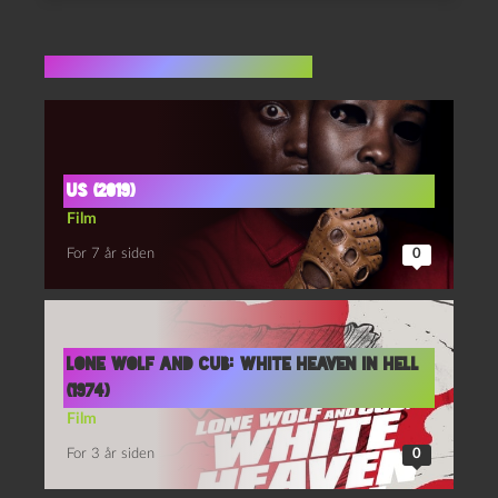
Flere indlæg i samme dur
US (2019)
Film
For 7 år siden
0
Lone wolf and cub: White heaven in hell
(1974)
Film
For 3 år siden
0