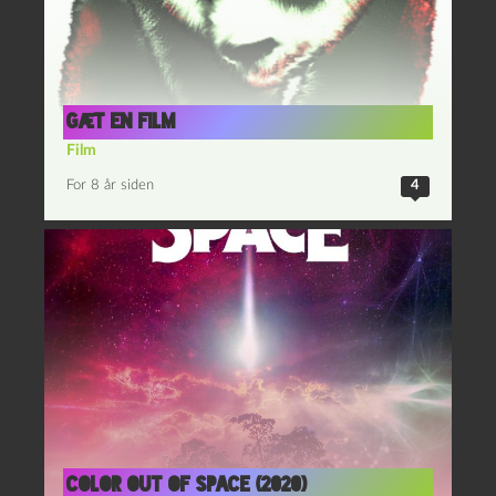
Gæt en film
Film
For 8 år siden
4
Color Out of Space (2020)