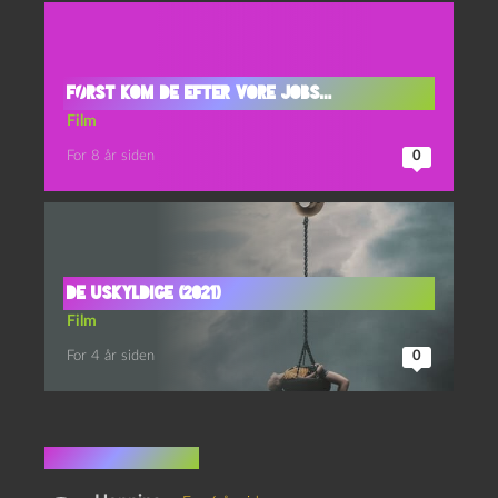
Først kom de efter vore jobs…
Film
For 8 år siden
0
De uskyldige (2021)
Film
For 4 år siden
0
5 kommentarer