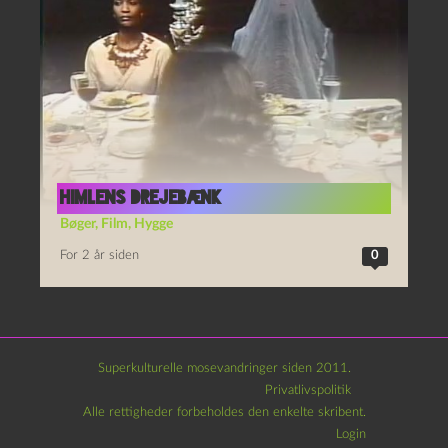
himlens drejebænk
Bøger
,
Film
,
Hygge
For 2 år siden
0
Superkulturelle mosevandringer siden 2011.
Privatlivspolitik
Alle rettigheder forbeholdes den enkelte skribent.
Login