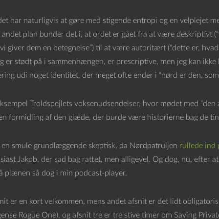
det har naturligvis at gøre med stigende entropi og en velplejet 
andet plan bunder det i, at ordet er gået fra at være deskriptivt 
 vi giver dem en betegnelse”) til at være autoritært (“dette er, hva
g er stødt på i sammenhængen, er prescriptive, men jeg kan ikke li
ring udi noget identitet, der meget ofte ender i “nørd er den, som
ksempel Troldspejlets voksenudsendelser, hvor mødet med “den alm
gen formidling af den glæde, der burde være historierne bag de tin
r en smule grundlæggende skeptisk, da Nørdpatruljen
rullede ind
iast Jakob, der sad bag rattet, men alligevel. Og dog, nu, efter at 
å plænen så dog i min podcast-player.
nit er en kort velkommen, mens andet afsnit er det lidt obligatori
t gense Rogue One), og afsnit tre er tre stive timer om Saving Priv