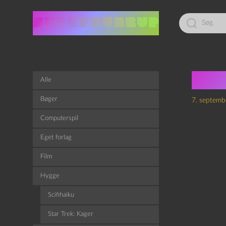
Led
efter:
Rya
Alle
Bøger
7. septemb
Computerspil
Eget forlag
Film
Hygge
Scifihaiku
Star Trek: Kager