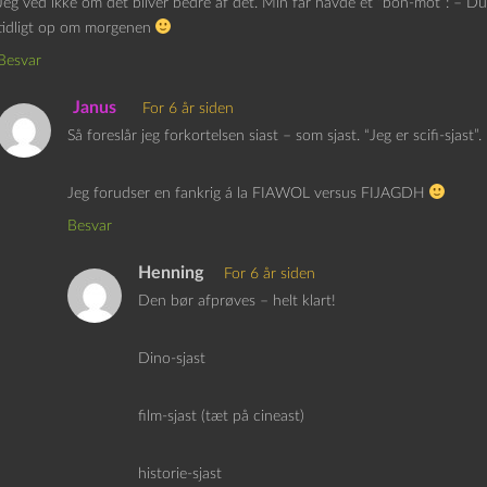
Jeg ved ikke om det bliver bedre af det. Min far havde et “bon-mot”: – Du
tidligt op om morgenen
Besvar
Janus
For 6 år siden
Så foreslår jeg forkortelsen siast – som sjast. “Jeg er scifi-sjast”.
Jeg forudser en fankrig á la FIAWOL versus FIJAGDH
Besvar
Henning
For 6 år siden
Den bør afprøves – helt klart!
Dino-sjast
film-sjast (tæt på cineast)
historie-sjast