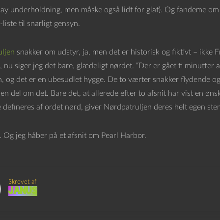
ay underholdning, men måske også lidt for glat). Og fandeme om jeg
liste til snarligt gensyn.
ljen
snakker om udstyr, ja, men det er historisk og fiktivt – ikke
, nu siger jeg det bare, glædeligt nørdet. “Der er gået ti minutter af
, og det er en ubesudlet hygge. De to værter snakker flydende o
 en del om det. Bare det, at allerede efter to afsnit har vist en ø
 defineres af ordet nørd, giver Nørdpatruljen deres helt egen ste
. Og jeg håber på et afsnit om Pearl Harbor.
Skrevet af
Janus