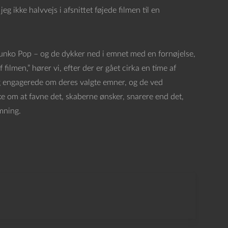
 ikke halvvejs i afsnittet føjede filmen til en
 Funko Pop – og de dykker ned i emnet med en fornøjelse,
 filmen,” hører vi, efter der er gået cirka en time af
g engagerede om deres valgte emner, og de ved
nske om at favne det, skaberne ønsker, snarere end det,
mning.