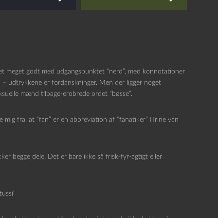
 set meget godt med udgangspunktet “nerd”, med konnotationer
ja – udtrykkene er fordanskninger. Men der ligger noget
ksuelle mænd tilbage-erobrede ordet “bøsse”.
e mig fra, at “fan” er en abbreviation af “fanatiker” (Trine van
 begge dele. Det er bare ikke så frisk-fyr-agtigt eller
tussi”