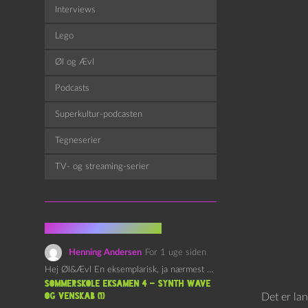
Interviews
Lego
Øl og Ævl
Podcasts
Superkultur-podcasten
Tegneserier
TV- og streaming-serier
Fra kommentarsporet
Henning Andersen
For 1 uge siden
Hej Øl&Ævl En eksemplarisk, ja nærmest yndefuld, afslutning på SOMMERSKOLEN.…
Sommerskole Eksamen 4 – Synth Wave
og Venskab (1)
Det er la