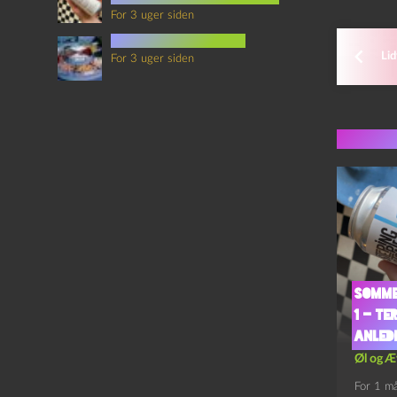
For 3 uger siden
mad i science fiction
Lid
For 3 uger siden
Flere 
Somme
1 – T
Anled
Øl og Æ
For 1 m