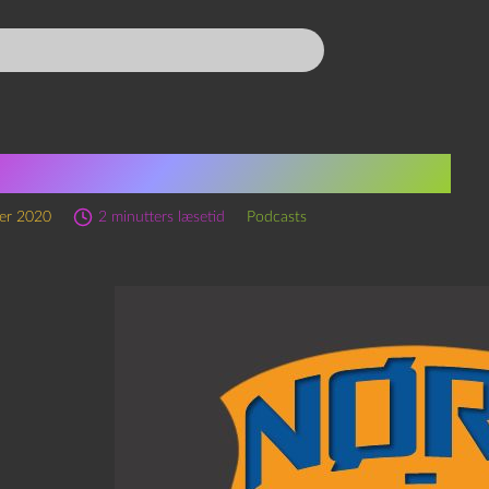
ns længste nørdpatrulje
er 2020
2 minutters læsetid
Podcasts