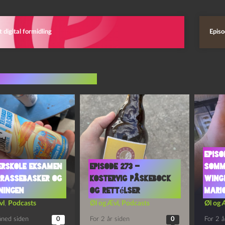
t digital formidling
Episo
indlæg i samme dur
Episo
rskole Eksamen
Episode 273 –
Somme
errassebasker og
Kostervig Påskebock
Wing
ningen
og Rettélser
Mario
vl
,
Podcasts
Øl og Ævl
,
Podcasts
Øl og 
åned siden
0
For 2 år siden
0
For 2 å