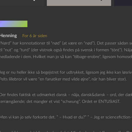
mmentarer
Henning
For 6 år siden
“Nørd” har konnotationer til “nød” (at være en “nød”). Det passer sådan
til “nut” og “turd” (der vistnok også findes på svensk i formen “tönt”). Nå
nedladende i dem. Hvilket man jo så kan “tilbage-erobre”, ligesom homose
Jeg er nu heller ikke så begejstret for udtrykket, ligesom jeg ikke kan løsriv
Pelts lillebror vil være “en fanatiker med vilde øjne”, når han bliver stor).
Der findes faktisk et udmærket dansk – nåja, dansk&dansk – ord, der dækker
terrængående; det mangler et vist “schwung”. Ordet er ENTUSIAST.
Men vi kan jo selv forkorte det. ” – Hvad er du?” ” – Jeg er sciencefiction-