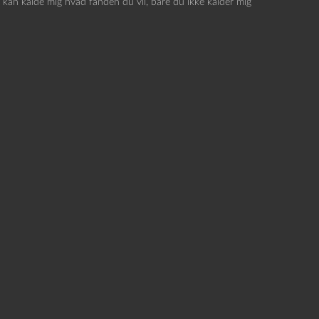
 kan kalde mig hvad fanden du vil, bare du ikke kalder mig