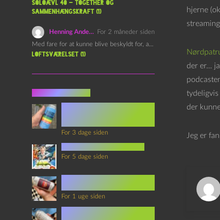
Soloævl 40 – Together og
hjerne (ok
sammenhængskraft (1)
streaming-
Henning Andersen
For 2 måneder siden
Med fare for at kunne blive beskyldt for, at være…
Nørdpatru
Loftsværelset (1)
der er… ja
podcasten
Seneste indlæg
tydeligvis
Episode 360 – VHS Fast
der kunne
Forward og
Notérgranater
For 3 dage siden
Jeg er fan
youtubes lyksaligheder
For 5 dage siden
Sommerskole Eksamen 4 –
Synth Wave og Venskab
For 1 uge siden
Sommerskole Eksamen 3 –
Synth Wave og Solipsisme