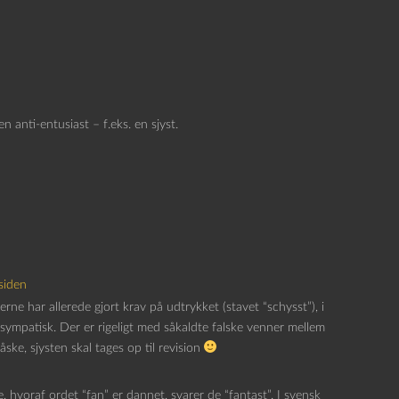
nti-entusiast – f.eks. en sjyst.
siden
ne har allerede gjort krav på udtrykket (stavet “schysst”), i
sympatisk. Der er rigeligt med såkaldte falske venner mellem
ske, sjysten skal tages op til revision
, hvoraf ordet “fan” er dannet, svarer de “fantast”. I svensk