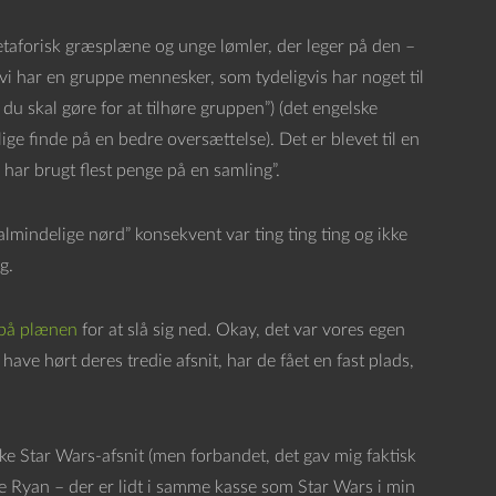
metaforisk græsplæne og unge lømler, der leger på den –
(“vi har en gruppe mennesker, som tydeligvis har noget til
d du skal gøre for at tilhøre gruppen”) (det engelske
ge finde på en bedre oversættelse). Det er blevet til en
 har brugt flest penge på en samling”.
indelige nørd” konsekvent var ting ting ting og ikke
g.
 på plænen
for at slå sig ned. Okay, det var vores egen
have hørt deres tredie afsnit, har de fået en fast plads,
ske Star Wars-afsnit (men forbandet, det gav mig faktisk
ate Ryan – der er lidt i samme kasse som Star Wars i min