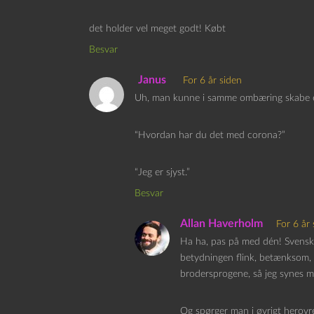
det holder vel meget godt! Købt
Besvar
Janus
For 6 år siden
Uh, man kunne i samme ombæring skabe en a
“Hvordan har du det med corona?”
“Jeg er sjyst.”
Besvar
Allan Haverholm
For 6 år 
Ha ha, pas på med dén! Svensker
betydningen flink, betænksom, 
brodersprogene, så jeg synes må
Og spørger man i øvrigt herovre