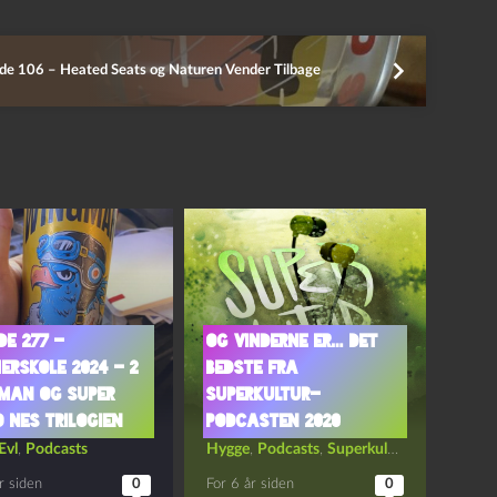
de 106 – Heated Seats og Naturen Vender Tilbage
de 277 –
Og vinderne er… Det
rskole 2024 – 2
bedste fra
man og Super
Superkultur-
 NES Trilogien
podcasten 2020
Ævl
,
Podcasts
Hygge
,
Podcasts
,
Superkultur-podcasten
r siden
0
For 6 år siden
0