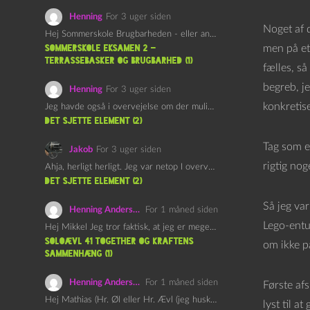
Henning
For 3 uger siden
Noget af 
Hej Sommerskole Brugbarheden - eller anvendeligheden - af "Øl&Ævl" er…
men på et 
Sommerskole Eksamen 2 –
Terrassebasker og Brugbarhed (1)
fælles, så
begreb, je
Henning
For 3 uger siden
konkretise
Jeg havde også i overvejelse om der muligvis kunne være…
det sjette element (2)
Tag som e
Jakob
For 3 uger siden
rigtig no
Ahja, herligt herligt. Jeg var netop I overvejelser om at…
det sjette element (2)
Så jeg va
Henning Andersen
For 1 måned siden
Lego-entus
Hej Mikkel Jeg tror faktisk, at jeg er meget enig…
Soloævl 41 Together og Kraftens
om ikke p
Sammenhæng (1)
Henning Andersen
For 1 måned siden
Første afs
Hej Mathias (Hr. Øl eller Hr. Ævl (jeg husker ikke…
lyst til a