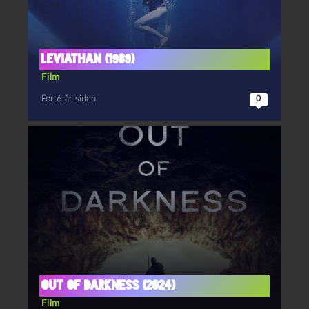
Leviathan (1989)
Film
For 6 år siden
0
Out of Darkness (2024)
Film