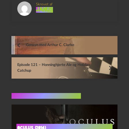
Skrevet af
Janus
Gensyn med Arthur C. Clarke
Episode 121 – Honninghjerte Ale og Holiday
Catchup
Flere indlæg i samme dur
Oculus (2014)