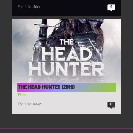
For 2 år siden
4
The Head Hunter (2019)
Film
For 6 år siden
0