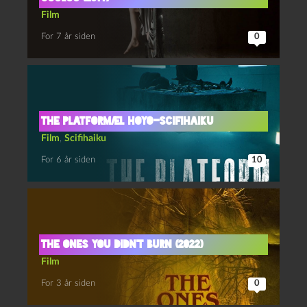
Film
For 7 år siden
0
The Platform/El Hoyo-scifihaiku
Film
,
Scifihaiku
For 6 år siden
10
The ones you didn’t burn (2022)
Film
For 3 år siden
0