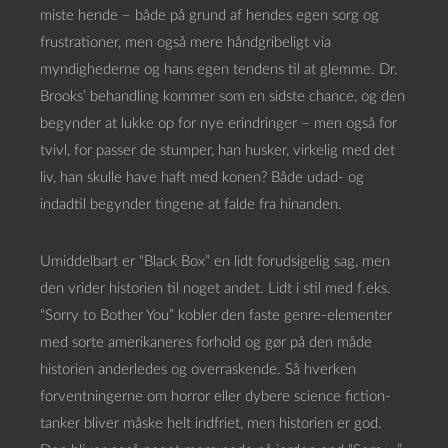
miste hende – både på grund af hendes egen sorg og
frustrationer, men også mere håndgribeligt via
myndighederne og hans egen tendens til at glemme. Dr.
Brooks’ behandling kommer som en sidste chance, og den
begynder at lukke op for nye erindringer – men også for
tvivl, for passer de stumper, han husker, virkelig med det
liv, han skulle have haft med konen? Både udad- og
indadtil begynder tingene at falde fra hinanden.
Umiddelbart er “Black Box” en lidt forudsigelig sag, men
den vrider historien til noget andet. Lidt i stil med f.eks.
“Sorry to Bother You” kobler den faste genre-elementer
med sorte amerikaneres forhold og gør på den måde
historien anderledes og overraskende. Så hverken
forventningerne om horror eller dybere science fiction-
tanker bliver måske helt indfriet, men historien er god.