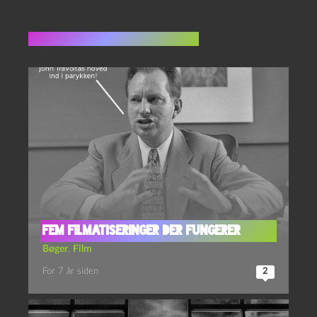
Flere indlæg i samme dur
Fem filmatiseringer der fungerer
Bøger
,
Film
For 7 år siden
2