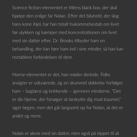
Science fiction-elementet er titlens black box, der skal
hjælpe den enlige far Nolan. Efter det biluheld, der slog
hans kone ihjel, har han totalt hukommelsestab om livet
før ulykken og kæmper med koncentrationen om livet
med sin datter efter. Dr. Brooks tilbyder ham en
behandling, der kan føre ham ind i sine minder, så han kan
reetablere forbindelsen til dem.
Horror-elementet er det, han møder derinde. Folks
ansigter er udtværede, og en skummel skikkelse forfølger
ham – baglæns og knirkende – igennem minderne. “Det
er din hjerne, der forsøger at beskytte dig mod traumet,”
siger lægen, men det går langsomt op for Nolan, at det er
andet og mere.
Nolan er alene med sin datter, men også på nippet til at