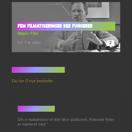
Fem filmatiseringer der fungerer
Bøger
,
Film
For 7 år siden
2
Ingen kommentarer
Du har 0 nye beskeder
Skriv et svar
Din e-mailadresse vil ikke blive publiceret.
Krævede felter
er markeret med
*