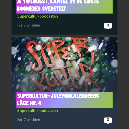
Æ YwlQuest, kapitel 21: De sidste
boomeres svedetelt
Superkultur-podcasten
For 5 år siden
0
Superkultur-julepodkalenderen:
Låge nr. 4
Superkultur-podcasten
For 7 år siden
0