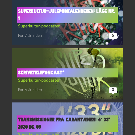
Superkultur-julepodkalenderen: Låge nr.
1
Superkultur-podcasten
For 7 år siden
5
Skrivetelefoncast*
Superkultur-podcasten
For 6 år siden
0
Transmissioner fra Karantænen: 4′ 33”
2020 DK 05
Superkultur-podcasten