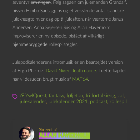
æventyr
om ringen
. Følg sagaen om julemanden Grandalf,
nissen Himbo Sadsaggins og et vekslende antal islandske
juleknægte hver dag op til juleaften, når værterne Janus
Andersen, Anna Sejersen Riis og Allan Haverholm
improviserer en ny episode, bistået af vilkårligt
hjemmebryggede rollespilsregler.
Julepodkalenderens intromusik er en bearbejdet version
af Ergo Phizmiz’
David Niven death dance
. I dette kapitel
har vi desuden brugt musik af
MAT64
.
Æ YwlQuest
,
fantasy
,
føljeton
,
fri fortolkieng
,
Jul
,
julekalender
,
julekalender 2021
,
podcast
,
rollespil
Skrevet af
Allan Haverholm