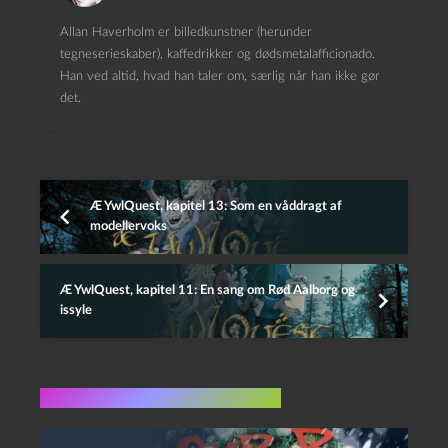
Allan Haverholm er billedkunstner (herunder
tegneserieskaber), kaffedrikker og dødsmetalafficionado.
Han ved altid, hvad han taler om, særlig når han ikke gør
det.
Æ YwlQuest, kapitel 13: Som en våddragt af
modellervoks
Æ YwlQuest, kapitel 11: En sang om Rød Aalborg og
issyle
Flere indlæg i samme dur