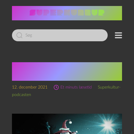
Led
efter:
Æ YwlQuest, kapitel 12:
Jomfru Ane Gard
12. december 2021
Et minuts læsetid
Superkultur-
podcasten