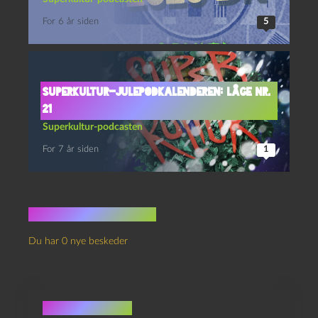
For 6 år siden
5
Superkultur-julepodkalenderen: Låge nr.
21
Superkultur-podcasten
For 7 år siden
1
Ingen kommentarer
Du har 0 nye beskeder
Skriv et svar