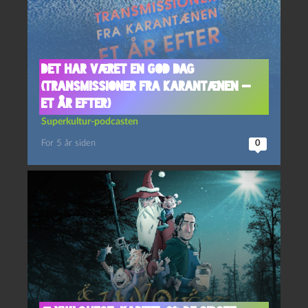
Det har været en god dag
(Transmissioner fra karantænen —
et år efter)
Superkultur-podcasten
For 5 år siden
0