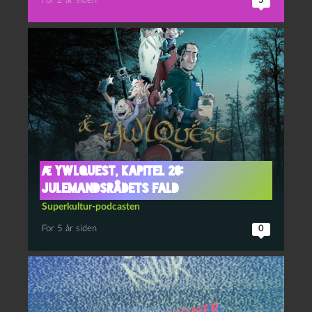
For 2 år siden
5
Æ YwlQuest, kapitel 20:
Julemandsrådets fald
Superkultur-podcasten
For 5 år siden
0