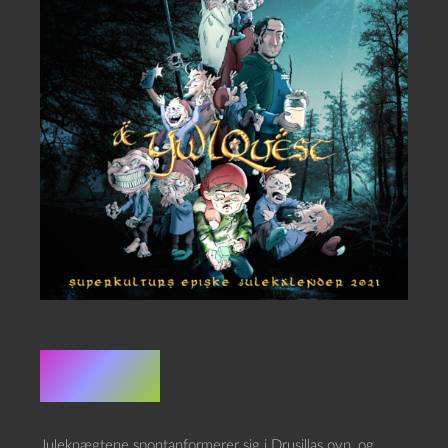
Resumé
Juleknægtene spontanformerer sig i Drusillas ovn, og