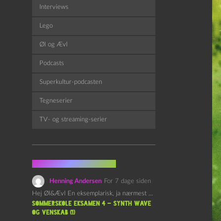
Interviews
Lego
Øl og Ævl
Podcasts
Superkultur-podcasten
Tegneserier
TV- og streaming-serier
Fra kommentarsporet
Henning Andersen
For 7 dage siden
Hej Øl&Ævl En eksemplarisk, ja nærmest yndefuld, afslutning på SOMMERSKOLEN.…
Sommerskole Eksamen 4 – Synth Wave
og Venskab (1)