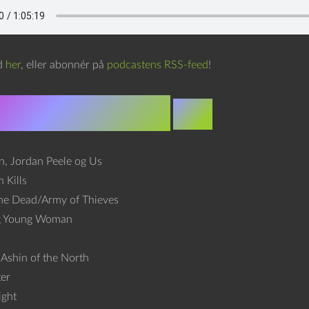
d
her
, eller abonnér på
podcastens RSS-feed
!
lt i afsnittet:
Film
, Jordan Peele og Us
 Kills
he Dead/Army of Thieves
g Young Woman
Ashin of the North
er
ight