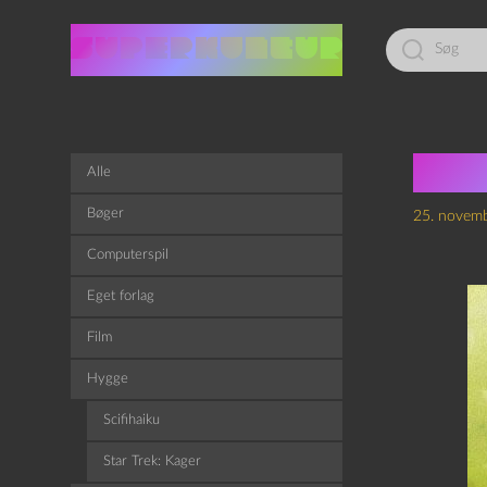
Led
efter:
Supe
Alle
Bøger
25. novem
Computerspil
Eget forlag
Film
Hygge
Scifihaiku
Star Trek: Kager