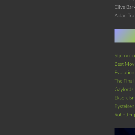
Clive Bar
Aidan Tr
Podc
Stjerner o
Best Mov
Evolution
The Final 
Gaylords 
Eksorcis
Rystelsen
Robotter 