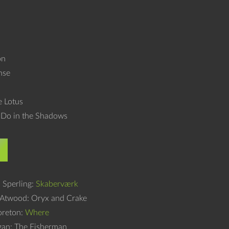
on
nse
 Lotus
Do in the Shadows
r
 Sperling:
Skaberværk
 Atwood: Oryx and Crake
reton:
Where
gan: The Fisherman