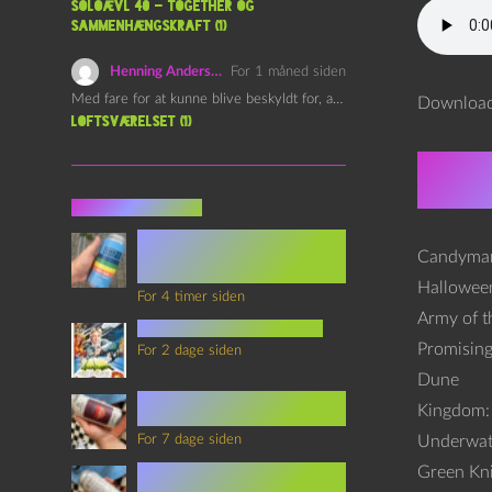
Soloævl 40 – Together og
sammenhængskraft (1)
Henning Andersen
For 1 måned siden
Med fare for at kunne blive beskyldt for, at være…
Downloa
Loftsværelset (1)
Omta
Seneste indlæg
Episode 360 – VHS Fast
Forward og
Candyman
Notérgranater
Halloween
For 4 timer siden
Army of t
youtubes lyksaligheder
Promisin
For 2 dage siden
Dune
Sommerskole Eksamen 4 –
Kingdom: 
Synth Wave og Venskab
For 7 dage siden
Underwat
Sommerskole Eksamen 3 –
Green Kn
Synth Wave og Solipsisme