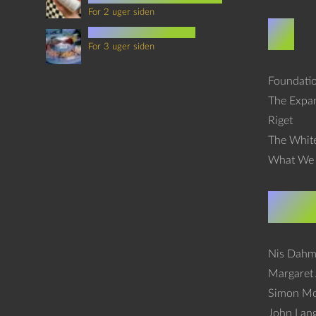
For 2 uger siden
TV
mad i science fiction
For 3 uger siden
Foundati
The Expa
Riget
The White
What We 
Bøge
Nis Dahm
Margaret
Simon Mo
John Lan