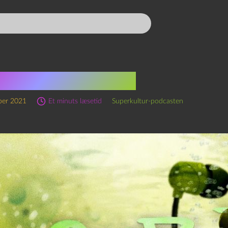
rkulturen i 2021
ber 2021
Et minuts læsetid
Superkultur-podcasten