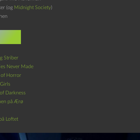
ker (og
Midnight Society
)
uhen
asts
g Striber
ies Never Made
 of Horror
Girls
of Darkness
men på Ærø
på Loftet