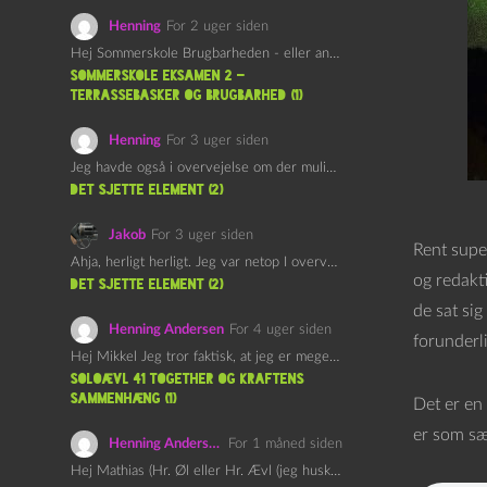
Henning
For 2 uger siden
Hej Sommerskole Brugbarheden - eller anvendeligheden - af "Øl&Ævl" er…
Sommerskole Eksamen 2 –
Terrassebasker og Brugbarhed (1)
Henning
For 3 uger siden
Jeg havde også i overvejelse om der muligvis kunne være…
det sjette element (2)
Jakob
For 3 uger siden
Rent supe
Ahja, herligt herligt. Jeg var netop I overvejelser om at…
og redakt
det sjette element (2)
de sat sig
Henning Andersen
For 4 uger siden
forunderli
Hej Mikkel Jeg tror faktisk, at jeg er meget enig…
Soloævl 41 Together og Kraftens
Sammenhæng (1)
Det er en
er som sæ
Henning Andersen
For 1 måned siden
Hej Mathias (Hr. Øl eller Hr. Ævl (jeg husker ikke…